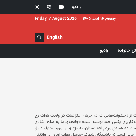
رادیو
جمعه, ۱۶ اسد ۱۴۰۵
|
Friday, 7 August 2026
English
ش خانواده
رادیو
 از «خشونت‌هایی که در جریان اعتراضات در ولایت هرات رخ
، ۱۹ جوزا) با نشر پیامی در حساب کاربری ایکس خود نوشته است: «جامعه‌ی ما به صلح، شادی
د کرده است: «ضروری است که همه‌ی مردم افغانستان، به‌ویژه زنان، مورد احترام کامل
 شرایط زندگی آبرومندانه در وطن‌شان برای‌شان فراهم شود.» این در حالی است که باشندگان شهرک جبرئیل هرات امروز در واکنش