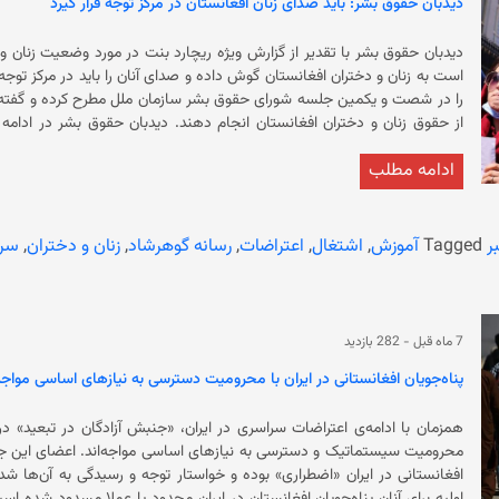
دید‌بان حقوق بشر: باید صدای زنان افغانستان در مرکز توجه قرار گیرد
دیدبان حقوق بشر با تقدیر از گزارش ویژه ریچارد بنت در مورد وضعیت زنان 
را در شصت و یکمین جلسه شورای حقوق بشر سازمان ملل مطرح کرده و گفته
از حقوق زنان و دختران افغانستان انجام د
جنسیتی را به‌عنوان جنایت علیه بشریت ب
ادامه مطلب
که در بیش از چهار سال گذشته، حقوق زنان و دختران به شدت نقض شده و آن
محروم کردند. ریچارد بنت، گزارشگر ویژه سازمان ملل در امور حقوق بشر
ر
Tagged
آموزش
,
اشتغال
,
اعتراضات
,
رسانه گوهرشاد
,
زنان و دختران
,
سر
حکومت فعلی پس از تسلط بر افغانستان، زنان و دختران را از آموزش و ‏تح
که میلیون‌ها دانش‌آموز دختر 
معاینه توسط پزشکان مرد، سفر بدون محرم و کار در موسسات غیردولتی داخلی
شده‌اند.
7 ماه قبل
-
282 بازدید
پناه‌جویان افغانستانی در ایران با محرومیت دسترسی به نیازهای اساسی مواجه‌
همزمان با ادامه‌ی اعتراضات سراسری در ایران، «جنبش آزادگان در تبعید» درتاز
محرومیت سیستماتیک و دس