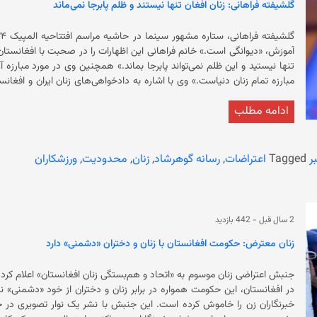
گلشیفته فراهانی: زنان افغان تنها نیستند و ظلم پابرجا نمی‌ماند
زندان آزاد شد.
آموزش، «دیوانگی است.» خانم فراهانی این اظهارات را در صحبت 
تنها نیستید و این ظلم نمی‌تواند پابرجا بماند
مبارزه تمام زنان دنیاست.» وی با اشاره به دادخواهی‌های ز
هیچ چیزی ما را متوقف نخواهد کرد.» گلشیفته فراها
ادامه مطلب
بسیاری دارد. او بازیگر اصلی فیلم سنگ ص
است. قابل ذکر است که نزدیک به سه سال می‌شود که حکومت سرپرست در اف
ورزش و فعالیت مدنی زنان وضع کرده است. ح
ورزشی زنان نیز منحل شده است. قابل ذکر است که شش و
ر
Tagged
اعتراضات
,
رسانه گوهرشاد
,
زنان
,
محدودیت
,
ورزشکاران
المپیک ٢٠٢٤ پاریس حضور دارند. همزمان پنج ورزشکار افغان در تیم پناه
افغان در مسابقات المپیک امسال به 
به رسمیت نمی‌شناسند.
2 سال قبل
-
442 بازدید
زنان معترض: حکومت افغانستان با زنان و دختران «دشمنی» دارد
جنبش اعتراضی زنان موسوم به «اتحاد و هم‌بستگی زنان افغانستان» اعلام ک
در افغانستان، این حکومت همواره در برابر زنان و دختران از خود «دشمنی» نش
خبرنگاران زن را خاموش کرده است. این جنبش با نش