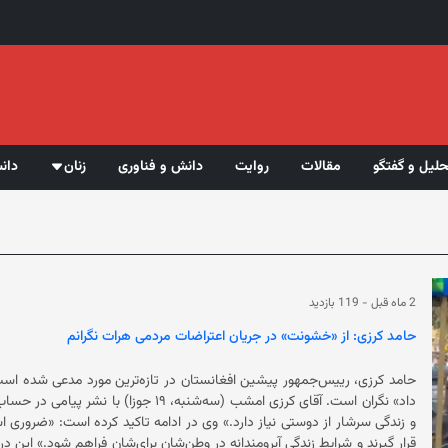
حلیل و گفتگو
مقالات
روایت
دانش و فناوری
زنان
دان
2 ماه قبل
-
119 بازدید
حامد کرزی: از «خشونت» در جریان اعتراضات مردمی هرات نگرانم
حامد کرزی، رییس‌جمهور پیشین افغانستان در تازه‌ترین مورد مدعی شده است
داد» نگران است. آقای کرزی امشب (سه‌شنبه
و زندگی سرشار از دوستی نیاز دارد.» وی در ادامه تاکی
قرار گیرند و