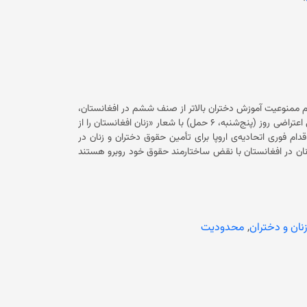
م ممنوعیت آموزش دختران بالاتر از صنف ششم در افغانستان،
در برابر پارلمان اروپا در بروکسل گردهمایی اعتراضی برگزار کردند. این گردهمایی اعتراضی روز (پنج‌شنبه، ۶ حمل) با شعار «زنان افغانستان را از
اقدام فوری اتحادیه‌ی اروپا برای تأمین حقوق دختران و زنان در
ردهمایی، گفته‌اند که زنان در افغانستان با نقض ساختارمند حقوق خود روبرو هستند
و جامعه‌ی جهانی باید برای ازمیان‌برداشتن این وضعیت توجه جدی کرده و در برابر آپارتاید جنسیتی در افغانستان سکوت نکند. همچنین این
ه رعایت حقوق زنان مشروط کرده و اقدام‌های عملی‌تری مانند
پشتیبانی از نهادهای زنان، ایجاد مسیرهای امن برای پناه‌جویان و فراهم‌سازی فرصت‌های آموزشی را روی دست بگیرد. در جریان برنامه،
 با اشاره به وضعیت آموزش در افغانستان گفته است: «نسل‌کشی
آموزشی علیه دختران در حال وقوع است و پنج سال محرومیت از آموزش، به معنای نابودی یک نسل است.» این اقدام بخشی از کارزار
زنان و دختران
,
محدودیت
#TodasABruselas (همه به بروکسل) بود که هدف آن رساندن صدای زنان و دختران افغانستان به جهان اعلام شده است. برگزارکننده‌گان از
تمامی فعالان، رسانه‌ها و شهروندان دعوت کرده‌اند تا با پیوستن به این حرکت، صدای زنانی باشند که از حق سخن گفتن محروم مانده‌اند. این
شد، اما دختران بالاتر از صنف ششم هم‌چنان از حق آموزش در