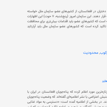
و دختران در افغانستان، از کشورهای عضو سازمان ملل خواسته
است به زنان و دختران افغانستان گوش داده و صدای آنان را باید در مرکز توجه قرار دهند. این سازمان امروز (پنج‌شنبه، ۷ حوت) این اظهارات
 است که کشورهای عضو باید اقدامات بیش‌تری برای محافظت
هند. دید‌بان حقوق بشر در ادامه تاکید کرده است که کشورهای عضو سازمان ملل باید آپارتاید
شناسند. همچنین این سازمان از کشورها خواسته است که از تلاش‌های دادگاه کیفری بین‌المللی
برای محاکمه مسوولان آزار مبتنی بر جنسیت و دیگر جنایات بین‌المللی جدی در افغانستان حمایت کنند. این سخنان در حالی مطرح می‌شود
ان را از ابتدایی‌ترین حقوق شان از جمله حق تحصیل و کار
 افغانستان نیز در گزارش تازه خود گفته است که حقوق زنان و دختران
به‌طور گسترده و سیستماتیک نقض می‌شود و آنان با تبعیض، سرکوب و محدودیت در تمام عرصه‌های زند‌گی روبرو هستند. باید گفت که
کوب
,
محدودیت
صیل محروم کرده است. این اقدام حکومت فعلی باعث شده است
از آموزش و تحصیل باز بمانند. در کنار آن زنان از رفتن به‌ باشگاه‌های ورزشی، رستورانت‌ها، حمام‌های عمومی،
 و بین‌المللی و حتی دفاتر سازمان ملل در افغانستان منع
اند
ه‌ترین مورد اعلام کرده که پناه‌جویان افغانستان در ایران با
ترسی به نیازهای اساسی مواجه‌اند. اعضای این‌ جنبش اعتراضی با نشر اعلامیه‌ای گفته‌اند که وضعیت پناه‌جویان
افغانستانی در ایران «اضطراری» بوده و خواستار توجه و رسیدگی به آن‌ها شدند. در بخشی از اعلامیه آمده است: «دسترسی به مواد غذایی