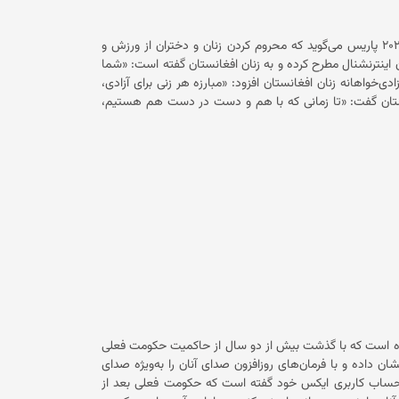
گروهی از دختران معترض دست به اعتراض خیابانی زد و تا زمان دستگیری‌اش دست‌کم در ۳۸ برنامه اعتراض اشتراک داشته است. او در پنجم
ماه میزان سال گذشته‌ی خورشیدی همراه با پسرش از سوی حکومت فعلی در کابل بازداشت شد و پس از حدود سه ماه، در ۲۷ ماه قوس از
گلشیفته فراهانی، ستاره مشهور سینما در حاشیه مراسم افتتاحیه المپیک ۲۰۲۴ پاریس می‌گوید که محروم کردن زنان و دختران از ورزش و
با افغانستان اینترنشنال مطرح کرده و به زنان افغانستان گفته است: «شما
.» همچنین وی در مورد مبارزه آزادی‌خواهانه زنان افغانستان افزود: «مبارزه هر زنی برای آزادی،
نان ایران و افغانستان گفت: «تا زمانی که با هم و دست در دست هم هستیم،
نی بازیگر مشهور سینمای ایران و جهان است و فیلم‌های او در افغانستان علاقمندان
بور ۲۰۱۲ با کارگردانی عتیق رحیمی است و در این فیلم نقش یک زن اهل افغانستان را بازی کرده
غانستان محدودیت‌های گسترده‌ای را در برابر حق آموزش، کار،
کومت سرپرست ورزش زنان و دختران را در افغانستان ممنوع کرده است. تمامی گروه‌های
رزشکار افغانستان، (سه زن و سه مرد) به عنوان نمایندگان ورزش افغانستان در
ندگان کمیته بین‌المللی المپیک شرکت دارند که جمعاً یازده ورزشکار
رقابت می‌پردازند. حکومت سرپرست اعلام کرده است که این دختران را به عنوان ورزش‌کاران افغانستانی
رده است که با گذشت بیش از دو سال از حاکمیت حکومت فعلی
ان داده و با فرمان‌های روزافزون صدای آنان را به‌ویژه صدای
ر یک نوار تصویری در حساب کاربری ایکس خود گفته است که حکومت فعلی بعد از