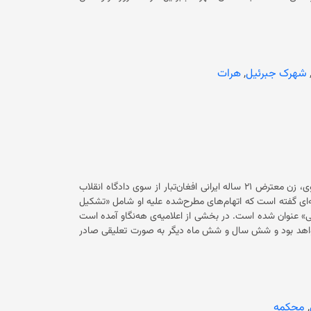
به اعتراض زدند. اما این اعتراض با شلیک گلوله و استفاده از
چوب، سرکوب گردید. در پی شلیک نیروهای حکومت سرپرست، دست‌کم چهار نفر، شامل یک کودک زخمی شده‌اند. گزارش‌های تأییدنشده نیز
دارد که یک زن و یک کودک براثر تیراندازی بر معترضان کشته شده‌اند. قابل ذکر است که اداره‌ی امر به معروف و نهی از منکر در روزهای
ط مختلف هرات، از جمله جبرئیل، به اتهام عدم رعایت حجاب،
شهرک جبرئیل
,
هرات
سازمان حقوق بشری هه‌نگاو در تازه‌ترین مورد اعلام کرده است که زهرا موسوی، زن معترض ۲۱ ساله ایرانی افغان‌تبار از سوی دادگاه انقلاب
ه است. این سازمان با نشر اعلامیه‌ای گفته است که اتهام‌های مطرح‌شده علیه او شامل «تشکیل
گروه»، «آموزش و ساخت مواد محترقه» و «ترغیب افراد به برهم زدن امنیت ملی» عنوان شده است. در بخشی از اعلامیه‌ی هه‌نگاو آمده است
 خواهد بود و شش سال و شش ماه دیگر به صورت تعلیقی صادر
یک شهروند ایرانی‌ـ‌افغانستانی و از بازداشت‌شدگان اعتراضات ماه
قدام به سلب شهروندی او کرده و این زن را به اخراج از ایران تهدید
ندوق‌دار در یک رستوران در ولسوالی فریمان مشغول به کار بوده و
. قابل ذکر است که تا اکنون مقام‌های جمهوری اسلامی ایران درباره بازداشت زهرا موسوی،
ب تابعیت، اظهار نظر نکرده‌اند.
,
محکمه