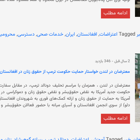
وضعیت «نقض آشکار حقوق بنیادین بشر، اصل عدم تبعیض و حق حیات» بوده 
ادامه مطلب
جدی افزایش داده است. همچنین جنبش آزادگان در تبعید در بخشی
بازداشت‌های خودسرانه و اخراج‌های اجباری و ایجاد سازوکارهای حفاظتی ویژه
ر
Tagged
اعتراضات
,
افغانستان
,
ایران
,
خدمات صحی
,
دسترسی
,
محرومی
طی بیش از چهار سال گذشته، بسیاری از نظامیان حکومت پیشین، کارمندان دو
مهاجر شده‌‌اند تا هنوز موفق به دریافت ویزای کشورهای مهاجرپذیر نشده‌اند.
2 سال قبل
-
346 بازدید
معترضان در لندن خواستار حمایت حکومت ترمپ از حقوق زنان در افغانستان
معترضان در لندن ، همزمان با مراسم تحلیف دونالد ترمپ، در مقابل سفارت آم
بنیان‌گذار انجمن افغانستان و آسیای میانه با نشر بیانیه‌ای گفته است: «حک
ادامه مطلب
است.» بنیان‌گذار انجمن افغانستان و آسیای میانه خواستار اقدام جهانی به
همچنین جستین، یک شهروند آمریکایی اشتراک‌کننده در این اعتراض گفت: «من 
ان
,
خبر
Tagged
آموزش
,
اعتراضات
,
دونالد ترمپ
,
رسانه گوهرشاد
,
زنان و