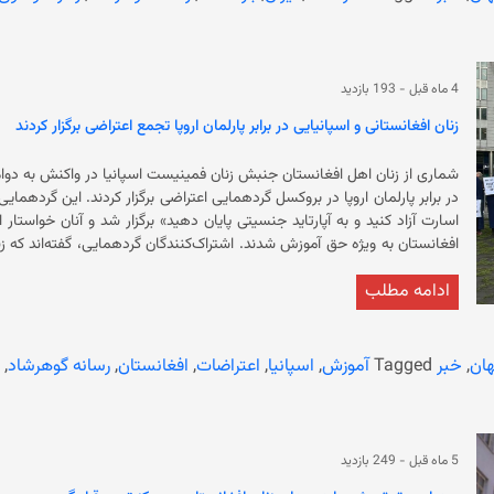
4 ماه قبل
-
193 بازدید
زنان افغانستانی و اسپانیایی در برابر پارلمان اروپا تجمع اعتراضی برگزار کردند
شماری از زنان اهل افغانستان جنبش زنان فمینیست اسپانیا در واکنش به دوا
اسارت آزاد کنید و به آپارتاید جنسیتی پایان دهید» برگزار شد و آنان خواستار 
افغانستان به ویژه حق آموزش شدند. اشتراک‌کنندگان گ
ادامه مطلب
معترضان زن، از اتحادیه‌ی اروپا خواسته‌اند که کمک‌ها به افغانستان را ب
خدیجه امین، مسوول برگزارکننده، قطع‌نامه‌ای را قرائت کرد و گلچهره یفتلی
ان
,
خبر
Tagged
آموزش
,
اسپانیا
,
اعتراضات
,
افغانستان
,
رسانه گوهرشاد
,
در حالی است که امروز سال نو آموزشی در ولایت‌های سردسیر افغانستان آغاز 
مکتب محروم نگه‌داشته شدند.
5 ماه قبل
-
249 بازدید