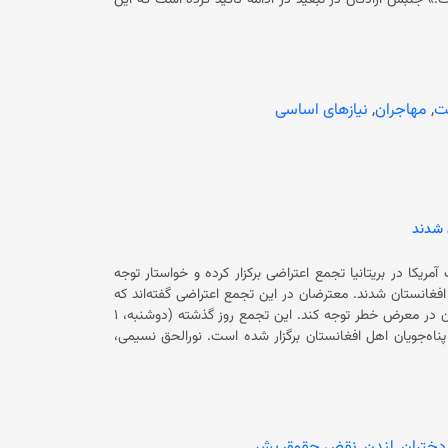
اولیه برای آنان پناه‌جویان افغانستان در ایران محدود یا عملا مسدود شده است.» جنبش آزادگان در تبعید در ادامه تاکید کرده است که این
و تداوم آن، خطر بروز یک فاجعه انسانی خاموش را به‌طور
 از اعلامیه‌اش خواستار مداخله‌ی سازمان ملل متحد، به‌ویژه کمیساریای
عالی پناهندگان و دفتر کمیسر عالی حقوق بشر، برای ارزیابی و مهار این بحران شده است. اعضای این جنبش اعتراضی خواستار تضمین
دسترسی فوری، ایمن و بدون تبعیض پناه‌جویان افغانستان به مواد غذایی، خدمات صحی و نیازهای اولیه شده است. آن‌ها بر توقف
 برای پناه‌جویان افغانستان در ایران تاکید کرده و خواستار
ت
,
مهاجران
,
نیازهای اساسی
تسریع روند حمایت‌های بین‌المللی، اسکان مجدد و ایجاد مسیرهای امن برای پناه‌جویان در وضعیت اضطراری شده‌اند. این در حالی است که
لتی، خبرنگاران و فعالان حقوق بشر که به کشورهای همسایه
 شدند
ریکا در بریتانیا تجمع اعتراضی برکزار کرده و خواستار توجه
حکومت جدید آمریکا به نقض حقوق‌بشر و نقض حقوق زنان و دموکراسی در افغانستان شدند. معترضان در این تجمع اعتراضی گفته‌اند که
آمریکا به حمایت از حقوق زنان و ارائه کمک‌های فوری به شهروندان افغانستان در معرض خطر توجه کند. این تجمع روز گذشته (دوشنبه، ۱
دلو) از سوی انجمن افغانستان و آسیای میانه با حضور فعالان حقوق‌بشر و پناه‌جویان اهل افغانستان برگزار شده است. نورالحق نسیمی،
ومت حکومت سرپرست حقوق اولیه مردم افغانستان را نابود کرده
 رهبری آمریکا برای بازگرداندن حقوق‌بشر به مردم افغانستان شد.
شرمنده‌ام که بسیاری از آمریکایی‌ها اطلاعات کافی درباره
افغانستان ندارند.» او اظهار امیدواری کرد که حکومت دونالد ترمپ این‌بار از افغانستان حمایت کند. معترضان در بیانیه‌ای گفتند که هدف از
این تجمع، ضمن محکومیت نقض حقوق‌بشر، جلب توجه حکومت جدید آمریکا به بحرانی انسانی در افغانستان نیز است. در بیانیه‌ آنان به
 دختران
,
لندن
,
نقض حقوق بشر