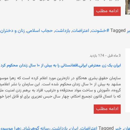
به بازداشت زنان و دختران از سوی مأموران امر به معروف و نهی از منکر، دست 
ادامه مطلب
وجود 
اخیر محدودیت‌ها بر گشت‌وگذار زنان را تشدید کرده و چندین زن را از نقا
بازداشت کرده‌ است.
ر
Tagged
#خشونت
,
اعتراضات
,
بازداشت
,
حجاب اسلامی
,
زنان و دختران
,
3 ماه قبل
-
174 بازدید
ایران یک زن معترض ایرانی‌ـ‌افغانستانی را به بیش از ۱۰ سال زندان محکوم کرد
مشهد به بیش از ۱۰ سال زندان محکوم شد
که با اعمال قانون تجمیع احکام، چهار سال حبس تعزیری برای او قابل اجرا
شده است. همچنین سازمان حقوق بشری هه‌نگاو از زهرا موسوی به‌عنوان 
ادامه مطلب
جدی ۱۴۰۴ یاد کرده است. در اعلامیه آمده است که نهادهای حکومتی ایران ا
کرده‌اند. زهرا موسوی در ایران متولد شده و پیش از بازداشت، به‌عنوان ص
سرپرستی خانواده‌اش را بر عهده داشته است
صدور حکم حبس برای او و همچنین ادعای مطرح‌شده درباره تهدید به اخراج و سل
ان
,
خبر
Tagged
اعتراضات
,
ایران
,
بازداشت
,
رسانه گوهرشاد
,
زهرا موسوی