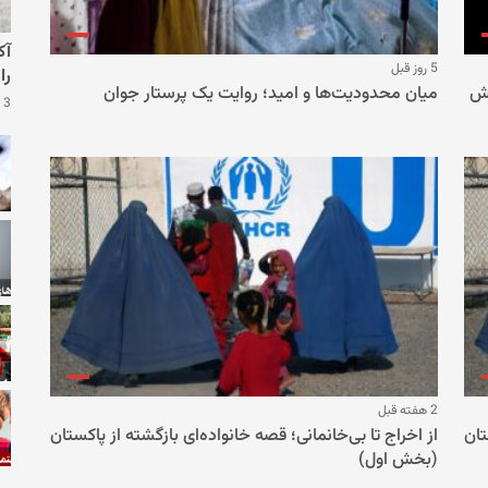
آک
5 روز قبل
را
یش
میان محدودیت‌ها و امید؛ روایت یک پرستار جوان
3 سال قبل
2 هفته قبل
تان
از اخراج تا بی‌خانمانی؛ قصه خانواده‌ای بازگشته از پاکستان
(بخش اول)