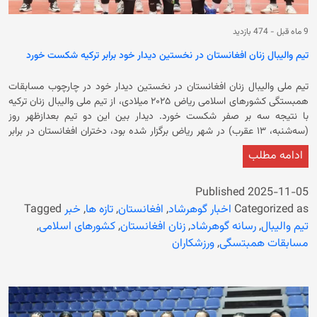
9 ماه قبل
-
474 بازدید
تیم والیبال زنان افغانستان در نخستین دیدار خود برابر ترکیه شکست خورد
تیم ملی والیبال زنان افغانستان در نخستین دیدار خود در چارچوب مسابقات
همبستگی کشورهای اسلامی ریاض ۲۰۲۵ میلادی، از تیم ملی والیبال زنان ترکیه
با نتیجه سه بر صفر شکست خورد. دیدار بین این دو تیم بعدازظهر روز
(سه‌شنبه، ۱۳ عقرب) در شهر ریاض برگزار شده بود، دختران افغانستان در برابر
ترکیه با وجود تلاش، در سه ست پیاپی با نتایج (۳–۲۵)، (۴–۲۵) و (۴–۲۵)
ادامه مطلب
شکست خوردند و نخستین باخت خود را در این رقابت‌ها ثبت کردند. در
گزارش‌ها آمده است که تیم ملی والیبال زنان افغانستان فقط با ۸ بازیکن در این
رقابت‌ها اشتراک کرده و ۴ بازیکن دیگر این تیم به دلیل مشکلات ویزا و پاسپورت
Published
2025-11-05
موفق به اشتراک در این مسابقات نشده‌اند. اعضای این تیم از بین بازیکنان
Categorized as
اخبار گوهرشاد
,
افغانستان
,
تازه ها
,
خبر
Tagged
مهاجر افغانستان ساکن در کشورهای ایران، استرالیا و آلمان انتخاب شده‌اند. در
تیم والیبال
,
رسانه گوهرشاد
,
زنان افغانستان
,
کشورهای اسلامی
,
این دوره از بازی‌های همبستگی، پنج تیم حضور دارند که به‌صورت گروهی با هم
مسابقات همبتسگی
,
ورزشکاران
رقابت می‌کنند. برنامه‌ی ادامه‌ی دیدارهای تیم ملی والیبال زنان افغانستان به
شرح زیر است: افغانستان – تاجیکستان (۱۸ عقرب ۱۴۰۴) ساعت ۲:۳۰ بعد از
چاشت به وقت کابل افغانستان – ایران (۲۰ عقرب ۱۴۰۴) ساعت ۱۱:۳۰ پیش از
چاشت به وقت کابل افغانستان – آذربایجان (۲۱ عقرب ۱۴۰۴) ساعت ۲:۳۰ بعد
از چاشت به وقت کابل تیم زنان افغانستان در این رقابت‌ها زیر نظر محمد