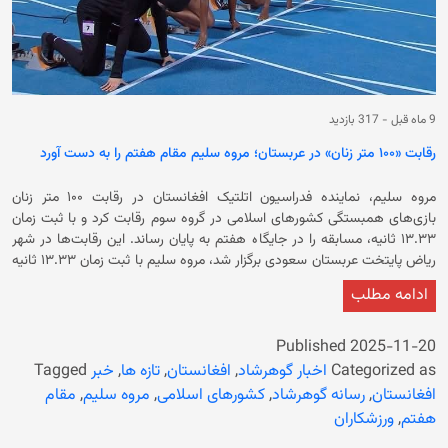
9 ماه قبل
-
317 بازدید
رقابت‌ «۱۰۰ متر زنان» در عربستان؛ مروه سلیم مقام هفتم را به دست آورد
مروه سلیم، نماینده فدراسیون اتلتیک افغانستان در رقابت‌ ۱۰۰ متر زنان
بازی‌های همبستگی کشورهای اسلامی در گروه سوم رقابت کرد و با ثبت زمان
۱۳.۳۳ ثانیه، مسابقه را در جایگاه هفتم به پایان رساند. این رقابت‌ها در شهر
ریاض پایتخت عربستان سعودی برگزار شد، مروه سلیم با ثبت زمان ۱۳.۳۳ ثانیه
مسابقه خود را تکمیل نمود. در ادامه آمده است که در این گروه، هفت ورزشکار
ادامه مطلب
اشتراک داشتند که نمایندگان کشورهای ترکیه، بحرین، گینه، گامبیا، افغانستان و
ترکمنستان بودند. در حالی مروه سلیم در این رقابت‌ها شرکت می‌کند که ورزش
زنان و دختران در افغانستان ممنوع شده است. در کنار ورزش، دختران و زنان از
Published
2025-11-20
آموزش بالاتر از صنف ششم نیز محروم هستند.
Categorized as
اخبار گوهرشاد
,
افغانستان
,
تازه ها
,
خبر
Tagged
افغانستان
,
رسانه گوهرشاد
,
کشورهای اسلامی
,
مروه سلیم
,
مقام
هفتم
,
ورزشکاران