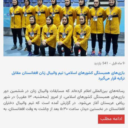
اسداللهی، مربی تیم ملی والیبال مردان بزرگ‌سال کشور، حضور دارد و هدف
اصلی آن تقویت روحیه، افزایش تجربه و تداوم حضور زنان افغان در میدان‌های
بین‌المللی است. در ششمین دور رقابت‌های همبستگی کشورهای اسلامی
ریاض ۲۰۲۵ پنج تیم والیبال زنان از کشورهای ایران، افغانستان، ترکیه، آذربایجان
و تاجیکستان اشتراک کرده‌اند.
9 ماه قبل
-
541 بازدید
بازی‌های همبستگی کشورهای اسلامی؛ تیم والیبال زنان افغانستان مقابل
ترکیه قرار می‌گیرد
رسانه‌های بین‌المللی اعلام کرده‌اند که مسابقات والیبال زنان در ششمین دور
بازی‌های همبستگی کشورهای اسلامی، از امروز (سه‌شنبه، ۱۳ عقرب) در شهر
ریاض عربستان آغاز می‌شود. در گزارش آمده است که تیم والیبال دختران
افغانستان در نخستین دیدار، ساعت ۵:۳۰ بعد از چاشت به وقت افغانستان، به
مصاف تیم زنان ترکیه، قدرت‌مندترین تیم‌ این مسابقات می‌رود. خوشحال
ادامه مطلب
ملکزی، دبیرکل فدراسیون والیبال افغانستان می‌گوید که از میان ۱۲ بازیکن این
تیم، تنها ۸ بازیکن موفق به ورود به عربستان شده‌اند و چهار بازیکن دیگر