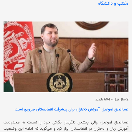
زنان و دختران از آموزش، کار، سفر و دیگر محدودیت‌ها اشاره شده و تاکید شده
مکتب و دانشگاه
است که این محدودیت‌ها تحت عنوان «شریعت اسلامی» اعمال می‌شوند.
همچنین در بخشی از این نامه آمده است: «ما از رهبران و اعضای امت اسلامی
جهان می‌خواهیم که در کنار ما بایستید و از اصول عدالت، انصاف و شفقت که
ایمان مشترک ما را تعریف می کند، حمایت کنید.» زنان معترض در این نامه
تاکید کردند که رهبران کشورهای اسلامی از نفوذ خود برای محکوم کردن اقدامات
حکومت فعلی علیه زنان استفاده کرده و این گروه را به احترام به حقوق زنان و
دختران تشویق کنند. در این نامه آمده است: «آموزه‌های اسلام را که عدالت،
علم و حفاظت از همه افراد فارغ از جنسیت را ترویج می‌دهد، تقویت کنید و
منابع، فرصت‌ها و امکاناتی را برای زنان و خانواده‌های‌شان که به دنبال امنیت و
عدالت هستند، فراهم نمایید.» زنان معترض تاکید کرده‌اند که تعامل با حکومت
فعلی باید به لغو محدودیت‌ها علیه زنان و دختران مشروط و مشارکت آن‌ها در
مذاکرات دیپلماتیک تضمین شود. این نامه درحالی به سران کشورهای اسلامی
ارسال می‌شود که قرار است کنفرانسی تحت نام «آموزش دختران در جوامع
مسلمان» با حضور بیش از ۴۰ کشور اسلامی در روزهای شنبه و یکشنبه، ۲۲ و
۲۳ جدی در پاکستان برگزار شود. تا اکنون معلوم نیست که سران حکومت
سرپرست در این نشست شرکت می‌کنند یا خیر.
2 سال قبل
-
694 بازدید
ضیاالحق امرخیل: آموزش دختران برای پیشرفت افغانستان ضروری است
ضیاالحق امرخیل، والی پیشین ننگرهار نگرانی خود را نسبت به محدودیت
آموزش زنان و دختران در افغانستان ابراز کرد و می‌گوید که ادامه این وضعیت