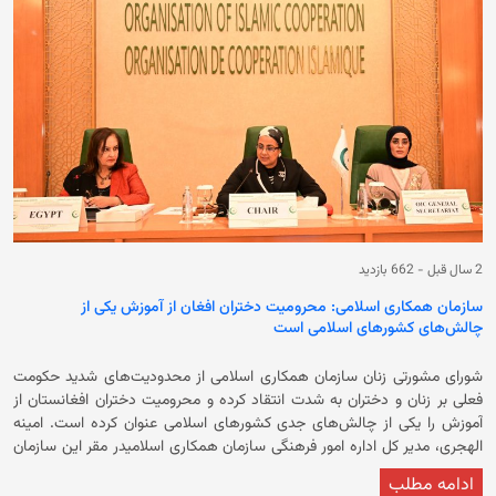
جمهوری تاتارستان آغاز به کار کرده و تا پنج‌شنبه، سوم عقرب، ادامه داشت.
کشورهای عضو بریکس، بر رعایت حقوق اساسی همه‌ی شهروندان افغانستان
به‌ویژه زنان و دختران تاکید کردند. آنان همچنان از حکومت فعلی خواستند که
ممنوعیت آموزش دختران و زنان را لغو کنند. رهبران روسیه، چین، هند و دیگر
کشورهای عضو بریکس بر حل‌وفصل مسالمت‌آمیز و فوری مسائل در مورد
افغانستان تاکید کردند. این در حالی است که حکومت فعلی بیش‌تر از سه سال
می‌شود که مکتب‌های دخترانه‌ی بالاتر از صنف ششم را بسته و زنان را از رفتن
به دانشگاه‌ها منع کرده است. مخالفان حکومت فعلی، اقدام‌های این گروه را
«زن ستیزانه» خوانده و آن را مصداق از «آپارتاید جنسیتی» می‌دانند.
2 سال قبل
-
662 بازدید
سازمان همکاری‌ اسلامی: محرومیت دختران افغان از آموزش یکی از
چالش‌های کشورهای اسلامی است
شورای مشورتی زنان سازمان همکاری اسلامی از محدودیت‌های شدید حکومت
فعلی بر زنان و دختران به شدت انتقاد کرده و محرومیت دختران افغانستان از
آموزش را یکی از چالش‌های جدی کشورهای اسلامی عنوان کرده است. امینه
الهجری، مدیر کل اداره امور فرهنگی سازمان همکاری اسلامیدر مقر این سازمان
در شهر جده گفته است که زنان در کشورهای اسلامی متأثر از جنگ‌های ویرانگر
ادامه مطلب
و بلایای طبیعی هستند. وی تاکید کرد که ممنوعیت دختران و دختران افغانستان