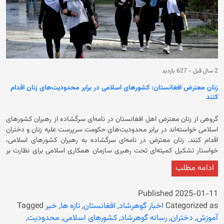
آموزش محروم شده‌اند، بورسیه تحصیلی اعطا کنند. همچنین جنبش زنان متقدر
افغانستان در بخشی از اعلامیه‌اش از تلاش‌های جهانی برای حمایت از آموزش
دختران افغانستان قدردانی کرده است. قابل ذکر است که کنفرانس بین‌المللی
آموزش دختران در جوامع مسلمان بدون حضور حکومت فعلی در اسلام‌آباد برگزار
شد. در بیانیه نشست آمده است که آموزش زنان در کشورهای اسلامی، مورد
حمایت مذهب، قانون اساسی و قوانین بین‌المللی است. در بیانیه پایانی این
2 سال قبل
-
627 بازدید
کنفرانس اشاره‌ای به ممنوعیت آموزش زنان در افغانستان نشده است، اما با
منع آموزش زنان در کشورهای اسلامی مخالفت شده است.
زنان معترض افغانستان: کشورهای اسلامی در برابر محدودیت‌های زنان اقدام
کنند
گروهی از زنان معترض اهل افغانستان در نامه‌ای سرگشاده از رهبران کشورهای
اسلامی خواسته‌اند در برابر محدودیت‌های حکومت سرپرست علیه زنان و دختران
اقدام کنند. زنان معترض در نامه‌ای سرگشاده به رهبران کشورهای اسلامی،
خواستار تشکیل کمیته‌ای تحت رهبری سازمان همکاری اسلامی برای نظارت بر
سیاست‌های حکومت فعلی در افغانستان شده‌اند. زنان معترض در این نامه، از
ادامه مطلب
خاموشی این کشورها در برابر محدودیت‌های وضع شده علیه زنان و دختران در
افغانستان، ابراز تاسف کرده‌اند. در این نامه آمده است: «خاموشی شما به عنوان
رهبران کشورهای اسلامی بسیار دردناک است. این پیام را ارسال می‌کند که رنج
Published
2025-01-11
زنان افغانستان اولویت ندارد و فریادهای ما برای کمک، شایسته توجه شما
Categorized as
اخبار گوهرشاد
,
افغانستان
,
تازه ها
,
خبر
Tagged
نیست. اما این اسلامی نیست که ما می‌شناسیم.» در این نامه به محرومیت
آموزش
,
دختران
,
رسانه گوهرشاد
,
کشورهای اسلامی
,
محدودیت
,