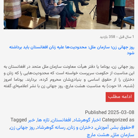
1 سال قبل
-
358 بازدید
روز جهانی زن؛ سازمان ملل: محدودیت‌ها علیه زنان افغانستان باید برداشته
شود
روز جهانی زن، یوناما یا دفتر هیأت معاونت سازمان ملل متحد در افغانستان به
این مناسبت از حکومت سرپرست خواسته است که محدودیت‌هایی را که زنان و
دختران را از حقوق اساسی و بنیادی‌شان محروم کرده، بردارند. یوناما امروز
(شنبه، ۱۸ حوت) به مناسبت هشت مارچ، روز جهانی زن با نشر اعلامیه‌ای گفته
است که زنان و دختران افغانستان به‌گونه‌ی سیستماتیک از حقوق شان در
ادامه مطلب
زمنیه‌های تعلیم، کار و زندگی اجتماعی محروم هستند. این سازمان تاکید کرده
است که این محدودیت‌ها نه تنها نقض حقوق بشر است، بلکه موانعی بر سر
راه پیشرفت افغانستان، عمیق‌تر کردن فقر و انزوا برای میلیون‌ها نفر است. در
Published
2025-03-08
بخشی از اعلامیه آمده است که سازمان ملل متحد از کشورهای عضو می‌خواهد
Categorized as
اخبار گوهرشاد
,
افغانستان
,
تازه ها
,
خبر
Tagged
که همبستگی را با تقویت صدای زنان افغانستان، حمایت از رهبری آنها و
#حقوق بشر
,
آموزش
,
دختران و زنان
,
رسانه گوهرشاد
,
روز جهانی زن
,
سرمایه‌گذاری در انعطاف‌پذیری و آینده آنها به عمل تبدیل کنند. همچنین اعلامیه
سازمان ملل
,
هشت مارچ