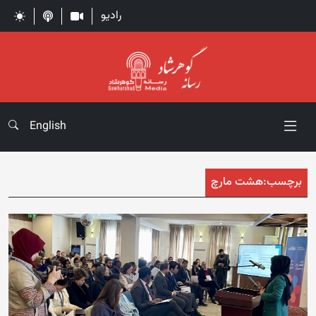
رادیو
English
برچسب:
هشت مارچ