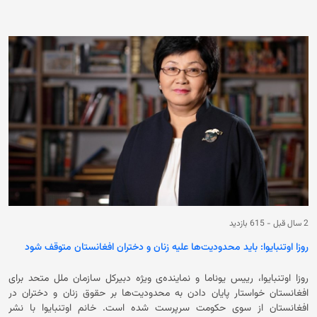
به نقل از رزا اوتنبایوا، نماینده‌ی ویژه دبیرکل سازمان ملل متحد برای افغانستان
نوشته است که این سازمان در همبستگی کامل با زنان و دختران افغانستان
می‌ایستد و در محکومیت محو دوامدار زنان از زندگی اجتماعی متحد باقی
می‌ماند. خانم اوتنبایوا تاکید کرده است: «آنچه در توان ما است برای
سرمایه‌گذاری روی استقامت و رهبری زنان و دختران افغانستان، که کلیدی برای
افغانستان شکوفا و همه شمول اند، ادامه خواهیم داد.» وی افزوده است که
زنان و دختران افغانستان با وجود چالش‌های فوق‌العاده، به رهبری، آبادی و
پشتیبانی از محلات شان ادامه می‌دهند و جا دادن این زنان در محراق تلاش‌ها
برای راه‌حل چالش‌های کنونی و در حال ظهور امر ضروری است. سازمان ملل
گفته است که زنان افغانستان خواسته‌های خود را به‌گونه‌ی واضح به جامعه‌ی
بین‌المللی ابراز داشته‌اند و این خواسته‌ها دربرگیرنده‌ی دادخواهی برای اعاده‌ی
حقوق و آزادی‌های‌شان است. همچنین آلیسون دیودیان، رییس بخش زنان ملل
متحد در افغانستان اظهار داشته است: «واکنش ما در برابر محو زنان از زندگی
اجتماعی آزمونی برای تعهد ما در قبال زنان و دختران در سراسر جهان است. باید
در کنار زنان افغان بایستیم چون زندگی مان به آن بستگی دارد.» این در حالی
است که حکومت سرپرست پس از حاکمیت خود بر افغانستان، محدودیت‌های
2 سال قبل
-
615 بازدید
شدیدی بر زنان و دختران وضع کرده است. در حال حاضر زنان و دختران
روزا اوتنبایوا: باید محدودیت‌ها علیه زنان و دختران افغانستان متوقف شود
افغانستان از آموزش، کار و گشت‌وگذار آزاد محروم هستند. در این سه سال و
نیم علی‌رغم درخواست‌های جهانی برای احترام به حقوق زنان افغانستان،
روزا اوتنبایوا، رییس یوناما و نماینده‌ی ویژه دبیرکل سازمان ملل متحد برای
حکومت فعلی محدودیت‌های‌شان را تشدید کرده است.
افغانستان خواستار پایان دادن به محدودیت‌ها بر حقوق زنان و دختران در
افغانستان از سوی حکومت سرپرست شده است. خانم اوتنبایوا با نشر