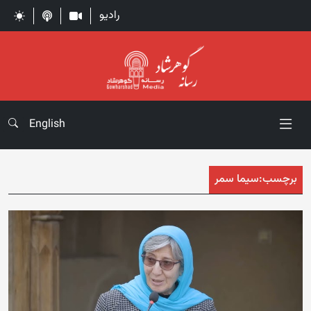
رادیو
English
برچسب:
سیما سمر