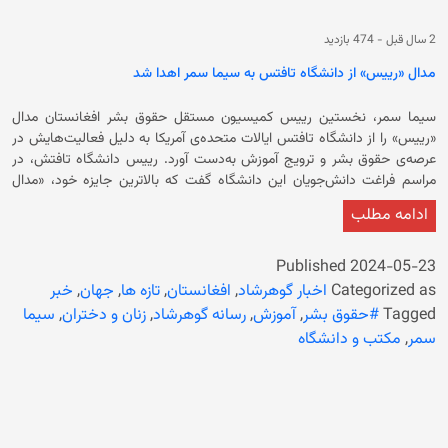
2 سال قبل
-
474 بازدید
مدال «رییس» از دانشگاه تافتس به سیما سمر اهدا شد
سیما سمر، نخستین رییس کمیسیون مستقل حقوق بشر افغانستان مدال
«رییس» را از دانشگاه تافتس ایالات متحده‌ی آمریکا به دلیل فعالیت‌هایش در
عرصه‌ی حقوق بشر و ترویج آموزش به‌دست آورد. رییس دانشگاه تافتش، در
مراسم فراغت دانش‌جویان این دانشگاه گفت که بالاترین جایزه خود، «مدال
رییس»، را به خانم سیما سمر به دلیل تلاش‌های بی‌وقفه‌ی او برای بهبود حقوق
ادامه مطلب
بشر به وی اهدا می‌کند. وی از فعالیت‌های سیما سمر ستایش کرده و تاکید کرد
که دفاع بی‌وقفه و تلاش‌های خستگی‌ناپذیرش برای ترویج حقوق زنان و بهبود
وضعیت اجتماعی و سیاسی آنان، برای او تحسین بین‌المللی به ارمغان آورده
Published
2024-05-23
است. رییس این دانشگاه افزود که تعهد داکتر خانم سمر به آموزش و
Categorized as
اخبار گوهرشاد
,
افغانستان
,
تازه ها
,
جهان
,
خبر
توان‌مندسازی زنان و دختران هیچ حد و مرزی نمی‌شناسد. سیما سمر نیز یکی از
Tagged
#حقوق بشر
,
آموزش
,
رسانه گوهرشاد
,
زنان و دختران
,
سیما
سخن‌رانان اصلی این نشست بود. او با یادآوری از دوره‌ی دانش‌جویی و آموزشی‌
سمر
,
مکتب و دانشگاه
خودش گفت که به‌دلیل بی‌ثباتی سیاسی و تهاجم اتحاد جماهیر شوروی سابق
به افغانستان، نتوانسته که مدرک دیپلوم خودش را از دانشگاه کابل دریافت کند.
او در این مراسم به محدودیت‌های حکومت فعلی بر زنان و دختران نیز اشاره
کرده و گفته است که حکومت بار دیگر آموزش دختران بالاتر از صنف ششم را
ممنوع کرده و تطبیق سیاست‌های زنان و دختران را بار دیگر از زندگی عمومی