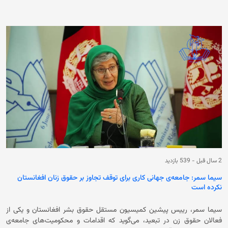
افغانستان تاکید کرده و گفته برای پاسخ‌گوسازی عاملان نقض حقوق بشر در
دادگاه‌های بین‌المللی نیاز به اسناد مستند و معتبر است. همچنین او در
بخشی از صحبت‌هایش افزود که در برابر بی‌عدالتی نباید سکوت کرد و با
آگاهی‌دهی و اطلاع‌رسانی دقیق می‌توان شرایط را تغییر داد. در حالی سیما سمر
از منع آموزش دختران افغانستان انتقاد می‌کند که حکومت سرپرست پس از
تسلط دوباره بر افغانستان، آموزش دختران بالاتر از صنف ششم را منع کردند و
سپس دروازه‌ی دانشگاه‌ها را نیز به‌روی زنان و دختران بستند. این اقدام حکومت
فعلی باعث شده است که میلیون‌ها دانش‌آموز دختر از آموزش و تحصیل باز
بمانند. در کنار آن زنان از رفتن به‌ باشگاه‌های ورزشی، رستورانت‌ها، حمام‌های
عمومی، معاینه توسط پزشکان مرد، سفر بدون محرم و کار در موسسات
غیردولتی داخلی و بین‌المللی و حتی دفاتر سازمان ملل در افغانستان منع
شده‌اند.
2 سال قبل
-
539 بازدید
سیما سمر: جامعه‌ی جهانی کاری برای توقف تجاوز بر حقوق زنان افغانستان
نکرده است
سیما سمر، رییس پیشین کمیسیون مستقل حقوق بشر افغانستان و یکی از
فعالان حقوق زن در تبعید، می‌گوید که اقدامات و محکومیت‌های جامعه‌ی