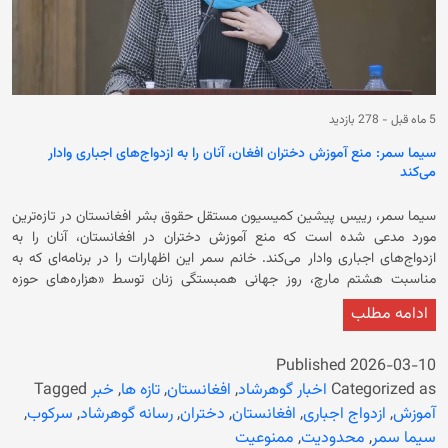
5 ماه قبل
-
278 بازدید
سیما سمر: منع آموزش دختران افغان، آنان را به ازدواج‌های اجباری وادار
می‌کند
سیما سمر، رییس پیشین کمیسیون مستقل حقوق بشر افغانستان در تازه‌ترین
مورد مدعی شده است که منع آموزش دختران در افغانستان، آنان را به
ازدواج‌های اجباری وادار می‌کند. خانم سمر این اظهارات را در برنامه‌ای که به
مناسبت هشتم مارچ، روز جهانی همبستگی زنان توسط «هزاره‌های حوزه
نیوانگلند» در شهر بوستون ایالت ماساچوست آمریکا برگزار شده بود، مطرح کرده
ادامه مطلب
و محدودیت‌های گسترده حکومت سرپرست علیه زنان و دختران در افغانستان را
نمونه‌ی آشکار آپارتاید جنسیتی عنوان کرده و بر «ثبت و جرم‌انگاری آپارتاید
جنسیتی در کنوانسیون جرایم علیه بشریت» تاکید کرده است. وی در ادامه تاکید
Published
2026-03-10
کرد: «دولت به‌طور سیستماتیک و دوامدار زنان افغانستان را از حقوق‌شان منع
Categorized as
اخبار گوهرشاد
,
افغانستان
,
تازه ها
,
خبر
Tagged
می‌کنند و این نقض حقوق بشر است.» رییس پیشین کمیسیون مستقل حقوق
آموزش
,
ازدواج اجباری
,
افغانستان
,
دختران
,
رسانه گوهرشاد
,
سرکوب
,
بشر افغانستان در این نشست بر ثبت و مستندسازی نقض حقوق بشر در
سیما سمر
,
محدودیت
,
ممنوعیت