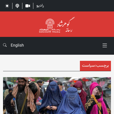
رادیو
English
برچسب:
سیاست