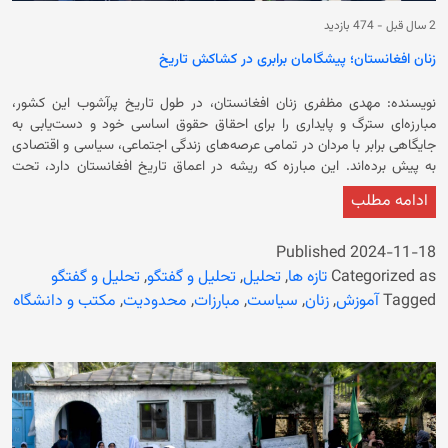
2 سال قبل
-
474 بازدید
زنان افغانستان؛ پیشگامان برابری در کشاکش تاریخ
نویسنده: مهدی مظفری زنان افغانستان، در طول تاریخ پرآشوب این کشور،
مبارزه‌ای سترگ و پایداری را برای احقاق حقوق اساسی خود و دست‌یابی به
جایگاهی برابر با مردان در تمامی عرصه‌های زندگی اجتماعی، سیاسی و اقتصادی
به پیش برده‌اند. این مبارزه که ریشه در اعماق تاریخ افغانستان دارد، تحت
تأثیر تحولات پیچیده داخلی و خارجی، از جمله جنگ‌های طولانی‌مدت، تغییرات
ادامه مطلب
رژیم‌های سیاسی، و تحولات اجتماعی و فرهنگی، همواره با فراز و نشیب‌های
بسیاری همراه بوده است. بانوان افغان در کشاکش تاریخ همواره تلاش کرده‌اند
تا جایگاه خود را در جامعه تثبیت کنند و به حقوق برابر دست یابند. مبارزات
Published
2024-11-18
زنان در سایه رژیم‌های مختلف و فرهنگ‌های به شدت سنتی، نشان می‌دهد که
Categorized as
تازه ها
,
تحلیل
,
تحلیل و گفتگو
,
تحلیل و گفتگو
دختران و زنان افغان در کسب هویت و تثبیت جایگاه خود مقاوم و خسته ناپذیر
Tagged
آموزش
,
زنان
,
سیاست
,
مبارزات
,
محدودیت
,
مکتب و دانشگاه
هستند. مبارزات زنان قبل از دهه ۱۹۹۰ قبل از حکمرانی نخست حکومت
سرپرست، زنان افغانستان حضور قابل توجهی در زمینه‌های مختلف از جمله
آموزش، اشتغال و مشارکت سیاسی داشتند. نخستین قانون اساسی افغانستان،
برای زنان حقوق برابر با مردان قائل شده بود و زنان در بسیاری از مشاغل دولتی و
خصوصی فعالیت می‌کردند. حضور زنان در دانشگاه‌ها و مکاتب، افزایش آگاهی
سیاسی و اجتماعی آنان را به دنبال داشت و به تدریج، نقش زنان در
تصمیم‌گیری‌های مهم کشور پررنگ‌تر می‌شد. با وجود این پیشرفت‌ها،