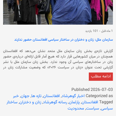
1 ماه قبل
-
101 بازدید
سازمان ملل: زنان و دختران در ساختار سیاسی افغانستان حضور ندارند
گزارش تازه‌ی بخش زنان سازمان ملل متحد نشان می‌دهد که افغانستان
همچنان در میان کشورهایی قرار دارد که هیچ آمار قابل ارائه‌ای درباره‌ی حضور
زنان در ساختارهای سیاسی آن وجود ندارد. بخش زنان سازمان ملل با نشر
گزارشی تحت عنوان «زنان در سیاست ۲۰۲۶» که وضعیت مشارکت زنان در
ساختارهای قدرت سیاسی ۱۹۰ کشور را بررسی کرده، افغانستان را در کنار گینه و
ادامه مطلب
میانمار در بخش «شرایط استثنایی یا نبود داده‌های در دست‌رس» قرار داده
است. براساس یافته‌های این گزارش، در حالی که میانگین جهانی حضور زنان در
پارلمان‌ها به ۲۷.۴ درصد می‌رسد، افغانستان به دلیل نبود پارلمان فعال و در
Published
2026-07-03
دسترس نبودن اطلاعات رسمی، در رتبه‌بندی جهانی حضور زنان در مجلس‌های
Categorized as
اخبار گوهرشاد
,
افغانستان
,
تازه ها
,
جهان
,
خبر
قانون‌گذاری جای نگرفته است. در این رتبه‌بندی، رواندا، با اختصاص ۶۳.۸ درصد
Tagged
افغانستان
,
پارلمان
,
رسانه گوهرشاد
,
زنان و دختران
,
ساختار
کرسی‌های پارلمان به زنان در جایگاه نخست قرار دارد. کوبا، با ۵۷.۲ درصد و
سیاسی
,
سیاست
,
محدودیت
نیکاراگویه، با ۵۵ درصد در رتبه‌های بعدی قرار گرفته‌اند. همچنین گزارش نشان