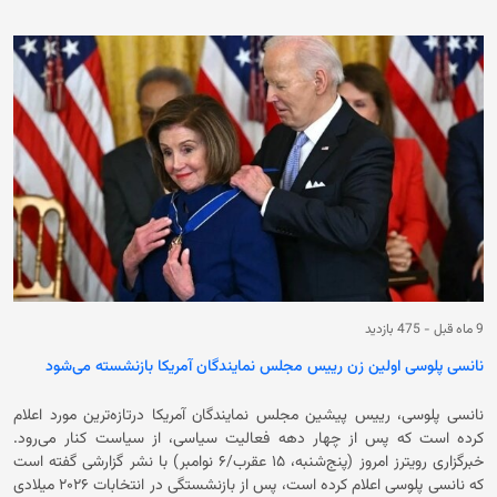
می‌دهد که افغانستان در بخش سهم زنان در کابینه‌های دولتی نیز از فهرست
کشورها حذف شده و در کنار کوریای شمالی و میانمار، از جمله کشورهایی است
که اطلاعات قابل دسترسی درباره‌ی حضور زنان در کابینه‌های آن وجود ندارد.
پیش از بازگشت دوباره‌ی حکومت سرپرست به قدرت در سال ۲۰۲۱ میلادی، زنان
حدود ۲۷ درصد کرسی‌های مجلس نمایندگان افغانستان را در اختیار داشتند؛
معادل ۶۸ کرسی از مجموع ۲۵۰ کرسی که براساس قانون اساسی برای زنان
اختصاص یافته بود. اما اکنون زنان از تمامی ساختارهای رسمی تصمیم‌گیری
سیاسی کنار گذاشته شدند. همچنین این گزارش نشان می‌دهد که در سطح
جهان، حضور زنان در عالی‌ترین مقام‌های سیاسی هم‌چنان محدود است؛
به‌گونه‌ای که تنها ۱۰.۶ درصد کشورها رییس دولت زن و ۱۰.۹ درصد کشورها
نخست‌وزیر زن دارند. این در حالی‌ست که کارشناسان حقوق زنان بارها هشدار
داده‌اند که حذف کامل زنان از ساختار قدرت سیاسی، افغانستان را به یکی از
معدود کشورهای جهان تبدیل کرده است که زنان در آن هیچ سهم رسمی در
روندهای تصمیم‌گیری سیاسی و نمایندگی عمومی ندارند؛ وضعیتی که فاصله این
کشور را با روند جهانی مشارکت سیاسی زنان بیش‌از‌پیش افزایش داده‌است.
9 ماه قبل
-
475 بازدید
نانسی پلوسی اولین زن رییس مجلس نمایندگان آمریکا بازنشسته می‌شود
نانسی پلوسی، رییس پیشین مجلس نمایند‌گان آمریکا درتازه‌ترین مورد اعلام
کرده است که پس از چهار دهه فعالیت سیاسی، از سیاست کنار می‌رود.
خبرگزاری رویترز امروز (پنج‌شنبه، ۱۵ عقرب/۶ نوامبر) با نشر گزارشی گفته است
که نانسی پلوسی اعلام کرده است، پس از بازنشستگی در انتخابات ۲۰۲۶ میلادی