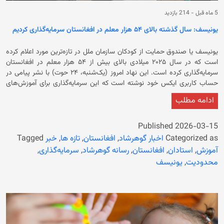
5 ماه قبل
-
214 بازدید
یونیسف: سال گذشته بالای ۵۴ هزار معلم در افغانستان سرمایه‌گذاری کردیم
یونیسف یا صندوق حمایت از کودکان سازمان ملل در تازه‌ترین مورد اعلام کرده
است که در سال ۲۰۲۵ میلادی بالای بیش از ۵۴ هزار معلم در افغانستان
سرمایه‌گذاری کرده است. این نهاد امروز (یک‌شنبه، ۲۴ حوت) با نشر پیامی در
حساب کاربری ایکس خود نوشته است که این سرمایه‌گذاری برای آموزش‌های
عملی، بهبود یادگیری و ساخت صنف‌های امن انجام شده است. صندوق
ادامه مطلب
حمایت از کودکان سازمان ملل در ادامه تاکید کرده است: «این حمایت که به‌طور
تدریجی و با پیگیری‌های ساختارمند ارایه شد. اطمینان حاصل کرد که روش‌های
جدید به‌طور مؤثر اعمال و پایدار باقی بمانند.» همچنین یونیسف پیش از این از
Published
2026-03-15
کمبود استادان مسلکی در افغانستان ابراز نگرانی کرده بود. یونیسف و یونسکو
Categorized as
اخبار گوهرشاد
,
افغانستان
,
تازه ها
,
خبر
Tagged
در یک گزارش گفته بودند که بیش از ۹۰ درصد شاگردان در صنف‌های ابتدایی
آموزش
,
استادان
,
افغانستان
,
رسانه گوهرشاد
,
سرمایه‌گذاری
,
قادر به خواندن و نوشتن مناسب نیستند. در حالی یونیسف بر سرمایه‌گذاری
محدودیت
,
یونیسف
بالای استاد خبر می‌دهد که حکومت فعلی پس از تسلط بر افغانستان، زنان و
دختران را از آموزش و ‏تحصیل محروم کرده است. همچنان در آخرین محدودیت
خود، ‏دروازه‌های انستیتوت‌های طبی را به‌روی دختران و زنان بست، در حالی که
‏بخش صحت سراسر افغانستان با کمبود پرسنل مواجه است.‏ این اقدام حکومت
فعلی باعث شده است که میلیون‌ها دانش‌آموز دختر از آموزش و تحصیل باز
بمانند.