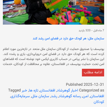
سفر بدون محرم و کار در موسسات غیردولتی داخلی و بین‌المللی و حتی دفاتر
سازمان ملل در افغانستان منع شده‌اند.
7 ماه قبل
-
320 بازدید
سازمان ملل: هر کودک حق دارد در فضای امن رشد کند
یونیسف یا صندوق حمایت از کودکان سازمان ملل متحد در تازه‌ترین مورد اعلام
کرده است که هر کودک حق دارد در فضای امن «رویاپردازی، بازی و رشد» کند.
این سازمان با نشر پیامی در حساب کاربری ایکس خود نوشته است که فضاهای
امن تحت حمایت یونیسف در افغانستان، علاوه بر محافظت از کودکان، خدمات
ضروری حمایت روانی ـ اجتماعی را نیز فراهم می‌کنند. براساس گزارش‌های
ادامه مطلب
موجود، کودکان در افغانستان به‌دلیل فقر گسترده، بحران‌های انسانی،
محدودیت‌های آموزشی و نبود دسترسی کافی به خدمات صحی، با چالش‌های
جدی روبرو هستند و بسیاری از آن‌ها در محیط‌های پرخطر بزرگ می‌شوند. این
Published
2025-12-31
در حالی است که صندوق حمایت از کودکان سازمان ملل متحد پیش‌تر نیز
Categorized as
اخبار گوهرشاد
,
افغانستان
,
تازه ها
,
خبر
Tagged
گزارش داده بود که در سال ۲۰۲۶ میلادی بیش از ۱۱ میلیون کودک در افغانستان
افغاستان
,
امن
,
رسانه گوهرشاد
,
رشد
,
سازمان ملل
,
سرمایه‌گذاری
,
به کمک‌های انسانی نیاز خواهند داشت. براساس این گزارش، شرایط موجود
کودکان
باعث شده است که زنان، مادران باردار، کودکان، جوانان و گروه‌های محروم بیش