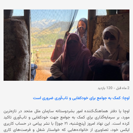
سراسر افغانستان با کمبود پرسنل مواجه است. این اقدام حکومت فعلی باعث
شده است که میلیون‌ها دانش‌آموز دختر از آموزش و تحصیل باز بمانند. در کنار
آن زنان از رفتن به‌ باشگاه‌های ورزشی، رستورانت‌ها، حمام‌های عمومی، معاینه
توسط پزشکان مرد، سفر بدون محرم و کار در موسسات غیردولتی داخلی و
بین‌المللی و حتی دفاتر سازمان ملل در افغانستان منع شده‌اند. بر بنیاد
گزارش‌ها، اگر این ممنوعیت ادامه یابد، تا سال ۲۰۳۰ نزدیک به چهار میلیون
دختر ممکن است از آموزش محروم شوند.
2 ماه قبل
-
120 بازدید
اوچا: کمک به جوامع برای خودکفایی و تاب‌آوری ضروری است
اوچا یا دفتر هماهنگ‌کننده امور بشردوستانه سازمان ملل متحد در تازه‌ترین
مورد، بر سرمایه‌گذاری برای کمک به جوامع جهت خودکفایی و تاب‌آوری تاکید
کرده است. این نهاد امروز (پنج‌شنبه، ۲۱ جوزا) با نشر پیامی در حساب کاربری
ایکس خود، تصاویری از خانواده‌هایی که خواستار شغل و فرصت‌های کاری