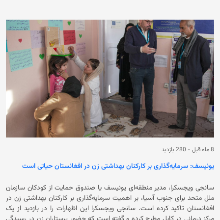
از گذشته در معرض خطر قرار گیرند. برنامه جهانی غذا پیشتر اعلام کرد که
افغانستان از منظر سوءتغذیه حاد کودکان در جایگاه چهارم در سطح جهان قرار
دارد؛ در حال حاضر حدود ۵ میلیون مادر و کودک دچار سوءتغذیه‌اند و این
بحران در حال گسترش است. همچنین آمارها حاکی از افزایش گرسنگی نسبت
به سال گذشته است، طوری‌که امسال سه میلیون افغانستانی بیشتر در معرض
گرسنگی حاد قرار گرفته‌اند.
8 ماه قبل
-
280 بازدید
یونیسف: سرمایه‌گذاری بر کارکنان بهداشتی زن در افغانستان حیاتی است
سانجی ویجسکرا، مدیر منطقه‌ای یونیسف یا صندوق حمایت از کودکان سازمان
ملل متحد برای جنوب آسیا، بر اهمیت سرمایه‌گذاری بر کارکنان بهداشتی زن در
افغانستان تاکید کرده است. سانجی ویجسکرا این اظهارات را در بازدید از یک
مرکز درمانی در کابل مطرح کرده و گفته است که حضور پرستاران زن در رسیدگی