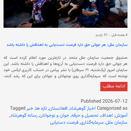
4 هفته قبل
-
91 بازدید
سازمان ملل: هر جوانی حق دارد فرصت‌ دست‌یابی به اهدافش را داشته باشد
صندوق جمعیت سازمان ملل متحد در تازه‌ترین مورد اعلام کرده است که
هر جوانی حق دارد فرصت‌ دست‌یابی به آرزوها و اهدافش را داشته باشد. این
سازمان امروز (یک‌شنبه، ۲۱ سرطان) با نشر پیامی در حساب کاربری ایکس خود
نوشته است که سرمایه‌گذاری روی نوجوانان و جوانان برای این که رشد کنند،
بیاموزند، سالم بمانند و به همه ظرفیت‌های بالقوه‌ی خود دست یابند، ضروری
ادامه مطلب
است. این در حالی است که میلیون‌ها نوجوان و جوان دختر در افغانستان، از
حق دسترسی به اهداف آموزشی، تحصیلی و حرفه‌ای خود محروم هستند.
دختران و زنان در افغانستان، در کنار ازدست‌دادن حق آموزش و تحصیل، حق
Published
2026-07-12
آزادی حضور فعال و معنادار در جامعه را نیز از دست داده‌اند. باید گفت که
Categorized as
اخبار گوهرشاد
,
افغانستان
,
تازه ها
,
خبر
Tagged
حکومت سرپرست پس از تسلط بر افغانستان، زنان و دختران را از آموزش و
آموزش
,
اهداف
,
تحصیل و حرفه
,
جوان و نوجوانان
,
رسانه گوهرشاد
,
‏تحصیل محروم کرده است. همچنان در آخرین محدودیت خود، ‏دروازه‌های
سازمان ملل
,
سرمایه‌گذاری
,
فرصت دستیابی
انستیتوت‌های طبی را به‌روی دختران و زنان بست، در حالی که ‏بخش صحت