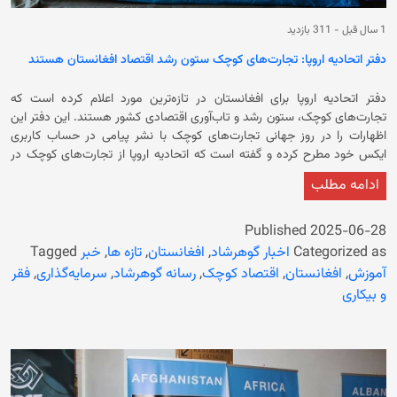
1 سال قبل
-
311 بازدید
دفتر اتحادیه اروپا: تجارت‌های کوچک ستون رشد اقتصاد افغانستان هستند
دفتر اتحادیه اروپا برای افغانستان در تازه‌ترین مورد اعلام کرده است که
تجارت‌های کوچک، ‏ستون رشد و تاب‌آوری اقتصادی کشور هستند‎.‎ این دفتر این
اظهارات را در روز جهانی ‏تجارت‌های کوچک با نشر پیامی در حساب کاربری
ایکس خود مطرح کرده و گفته است که اتحادیه اروپا از ‏تجارت‌های کوچک در
افغانستان حمایت می‌کند. ‏ نمایندگی دفتر اتحادیه اروپا تاکید کرده است: «با
ادامه مطلب
همکاری شریکان خود، ما ‏به این کسب‌وکارها آموزش، سرمایه، ابزار و دسترسی
به ‏بازار را ارائه می‌‌کنیم تا رشد فراگیر و بازسازی محلی ‏تقویت شود.»‏ این
نمایندگی در ادامه افزوده است که کسب‌وکارهای کوچک ‏به رهبری زنان، برای
Published
2025-06-28
توسعه‌ فراگیر در افغانستان حیاتی‌اند‎.‎ در نمایندگی اتحادیه اروپا تجارت‌های
Categorized as
اخبار گوهرشاد
,
افغانستان
,
تازه ها
,
خبر
Tagged
کوچک را ستون رشد و تاب‌آوری اقتصاد افغانستان عنوان می‌کند که حکومت
آموزش
,
افغانستان
,
اقتصاد کوچک
,
رسانه گوهرشاد
,
سرمایه‌گذاری
,
فقر
سرپرست از زمان تسلط دوباره بر افغانستان محدودیت‌های گسترده بر حقوق و
و بیکاری
آزادی‌های اساسی زنان وضع و آنان را از آموزش و کار محروم کرده‌اند. این اقدام
حکومت فعلی باعث شده است که میلیون‌ها دانش‌آموز دختر از آموزش باز
بماند. در کنار آن زنان از رفتن به‌ باشگاه‌های ورزشی، رستورانت‌ها، حمام‌های
عمومی، معاینه توسط پزشکان مرد، سفر بدون محرم و کار در موسسات
غیردولتی داخلی و بین‌المللی و حتی دفاتر سازمان ملل در افغانستان منع