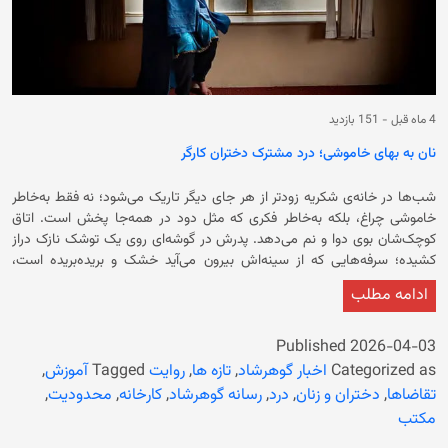
4 ماه قبل
-
151 بازدید
نان به بهای خاموشی؛ درد مشترک دختران کارگر
شب‌ها در خانه‌ی شکریه زودتر از هر جای دیگر تاریک می‌شود؛ نه فقط به‌خاطر
خاموشی چراغ، بلکه به‌خاطر فکری که مثل دود در همه‌جا پخش است. اتاق
کوچک‌شان بوی دوا و نم می‌دهد. پدرش در گوشه‌ای روی یک توشک نازک دراز
کشیده؛ سرفه‌هایی که از سینه‌اش بیرون می‌آید خشک و بریده‌بریده است،
طوری که هر بار شکریه حس می‌کند شاید این سرفه آخرین باشد. او همیشه
ادامه مطلب
قبل از خواب چند دقیقه کنار پدر می‌نشیند، دستش را روی سینه‌اش می‌گذارد؛
نه از سر محبت ساده، بلکه از ترس… ترس از این‌که یک‌وقت نفسش دیگر بالا
نیاید. در همان حال، صدای آهسته‌ی مادر از حویلی می‌آید که هنوز ظرف
Published
2026-04-03
می‌شوید؛ با دست‌هایی که پوستش از مواد شوینده ترک خورده، و زیر لب چیزی
Categorized as
اخبار گوهرشاد
,
تازه ها
,
روایت
Tagged
آموزش
,
زمزمه می‌کند؛ شاید دعا، شاید درد. شکریه دختر کلان خانه است. این جمله در
تقاضاها
,
دختران و زنان
,
درد
,
رسانه گوهرشاد
,
کارخانه
,
محدودیت
,
ظاهر ساده است، اما در زندگی او یعنی این‌که هیچ‌وقت فرصت نکرده فقط
مکتب
«دختر» باشد. یعنی از همان وقتی که مکتب بسته شد، انگار کسی نام او را از