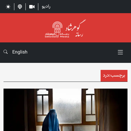
رادیو
English
برچسب:
درد