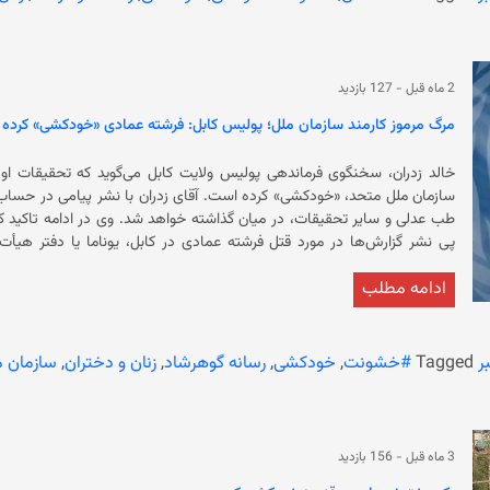
داده‌اند.
2 ماه قبل
-
127 بازدید
مرگ مرموز کارمند سازمان ملل؛ پولیس کابل: فرشته عمادی «خودکشی» کرده
خالد زدران، سخنگوی فرماندهی پولیس ولایت کابل می‌گوید که تحقیقات ا
سازمان ملل متحد، «خودکشی» کرده است. آقای زد
پی نشر گزارش‌ها در مورد قتل فرشته عمادی در کابل، یوناما یا دفتر هیأ
اعلامی
ادامه مطلب
در کابل، روشن نیست. به گفته‌ی منابع، نتایج طب عدلی درباره‌ی مرگ این 
ر
Tagged
#خشونت
,
خودکشی
,
رسانه گوهرشاد
,
زنان و دختران
,
سازمان م
3 ماه قبل
-
156 بازدید