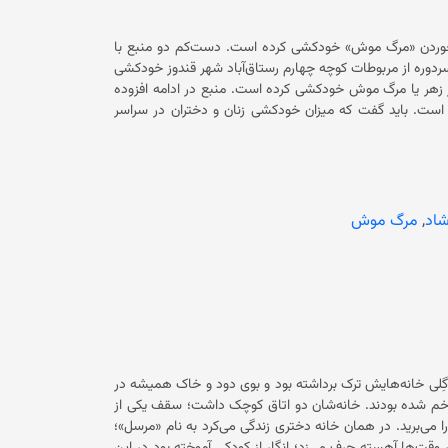
منابع محلی از ولایت قندوز می‌گویند که یک دختر ۱۴ ساله در این ولایت با خوردن «مرگ موش» خودکشی کرده است. دست‌کم دو منبع با
ن دختر نوجوان (یک‌شنبه، ۲۷ ثور) در مربوطات سردوره از مربوطات کوچه چهارم رستاق‌آباد شهر قندوز خودکشی
کرده است. منبع در ادامه تاکید کرده است که این دختر نوجوان با استفاده از زهر یا مرگ موش خودکشی کرده است. منبع در ادامه افزوده
است که خشونت‌های خانواد‌گی و فشارهای روحی از عوامل این رویداد بوده است. باید گفت که میزان خودکشی زنان و دختران در سراسر
افغانستان پس از تسلط حکومت فعلی به‌طور چشم‌گیری افزایش یافته است. بیماری‌های روانی، عدم دسترسی به خدمات صحی، ازدواج‌های
اجباری، خشونت خانوادگی و فشار‎های روحی ناشی از فقر و بیکاری عوامل اصلی خودکشی‌ها در بین زنان و جوانان بیان شده است. همچنین
با تسلط حکومت سرپرست بر افغانستان اکثریت نهادهای حامی حقوق زنان متوقف شده است. زنان در افغانستان چون گذشته با مراجعه به
کنند و این‌گونه خشونت‌‌ها پایدار باقی مانده و افزایش پیدا
یت‌های گسترده علیه زنان، آنان را در معرض خطر خودکشی و
شاد
,
مرگ موش
گِلی خانه‌هایش ترک برداشته بود و بوی دود و خاک همیشه در
ری خم شده بودند. خانه‌شان دو اتاق کوچک داشت؛ سقف یکی از
ا می‌برید. در همان خانه دختری زندگی می‌کرد به نام «مرسل»؛