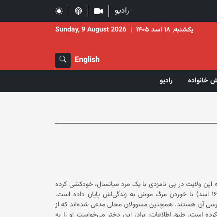
رادیو
یکشنبه, ۱۸ اسد ۱۴۰۵
|
Sunday, 9 August 2026
English
ش خانواده
رادیو
نه این ولایت در پی نامزدی با یک مرد میانسال، خودکشی کرده
است. دست‌کم دو منبع گفته‌اند که این دختر ۲۵ ساله صبح روز (جمعه، ۱۶ اسد) با خوردن مرگ موش به زندگی‌اش پایان داده است.
مسوولان محلی در قندهار نیز این رویداد را تأیید کرده و گفته‌اند که در حال بررسی آن هستند. همچنین مسوولان محلی مدعی شده‌اند که از
خودکشی یک دختر جوان دیگر در قندهار در ولسوالی ژری قندهار جلوگیری کرده است. طبق اطلاعات، برادر این دختر می‌خواست او را به