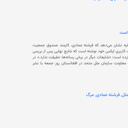
 است
ولیه نشان می‌دهد که فرشته عمادی، کارمند صندوق جمعیت
ران با نشر پیامی در حساب کاربری ایکس خود نوشته است که نتایج نهایی پس از بررسی
طب عدلی و سایر تحقیقات، در میان گذاشته خواهد شد. وی در ادامه تاکید کرده است: «شایعات دیگر در برخی رسانه‌ها حقیقت ندارد.» در
ت معاونت سازمان ملل متحد در افغانستان روز جمعه با نشر
ه‌ای، «درگذشت» او را تأیید کرد، اما علت مرگ‌اش را توضیح نداد. یوناما مرگ این کارمند صندوق جمعیت سازمان ملل متحد را به
خانواده‌اش تسلیت گفت و خواستار احترام به حریم خصوصی خانواده‌اش شد. هنوز چگونگی و علت دقیق مرگ این کارمند سازمان ملل متحد
زن تا اکنون مشخص نشده است.
لل
,
فرشته عمادی
,
مرگ