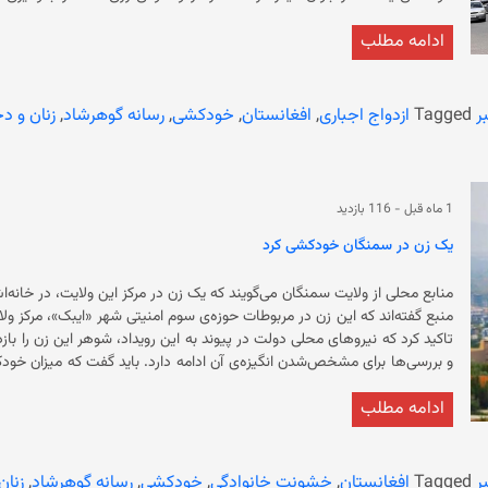
ازدواج یک مرد مسن درآورد. باید گفت که میزان خودکشی زنا
ادامه مطلب
و بیکاری 
حامی حقوق زنان متوقف شده است. زنان در افغانستان چ
ر
Tagged
ازدواج اجباری
,
افغانستان
,
خودکشی
,
رسانه گوهرشاد
,
زنان و د
وضع محدودیت‌های گسترده علیه زنان، آنان را در معرض خطر خودکشی و خشونت‌
1 ماه قبل
-
116 بازدید
یک زن در سمنگان خودکشی کرد
و بررسی‌ها برای مشخص‌شدن انگیزه‌ی آ
فعلی به‌طور چشم‌گیری افزایش یافته است. ب
ادامه مطلب
افغانستان اکثریت نها
حقوق بشری هشدار می‌دهند که وضع محدودیت‌های گسترده علیه زنان، آن
ر
Tagged
افغانستان
,
خشونت خانوادگی
,
خودکشی
,
رسانه گوهرشاد
,
زنان