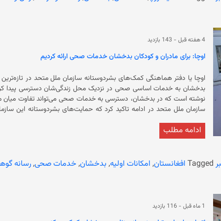
باشگاه‌های ورزشی، رستورانت‌ها، حمام‌های عمومی، معاینه توسط پزشکان
میلیون دختر ممکن است از آموزش محروم شوند.
4 هفته قبل
-
143 بازدید
اوچا: برای مادران و کودکان بدخشان خدمات صحی ارائه کردیم
اوچا یا دفتر هماهنگی کمک‌های بشردوستانه سازمان ملل متحد در تازه‌ترین م
سازمان ملل متحد در ادامه تاکید کرد که حمایت‌های بشردوستانه این سازما
«پنگانی» را فراهم کرده است. این سازمان در ادامه افزو
ادامه مطلب
کودکان و مادران می‌باشد. اوچا تصریح کرد که نزدیک‌تر ش
که نظام بهداشت افغانستان از دهه‌ها به این‌سو با چالش‌های گسترده از جمل
در بسیاری از ولایت‌های دوردست این کشور هنوز هم مرکزهای درمانی وجود ندا
ر
Tagged
افغانستان
,
امکانات اولیه
,
بدخشان
,
خدمات صحی
,
رسانه گوه
1 ماه قبل
-
116 بازدید