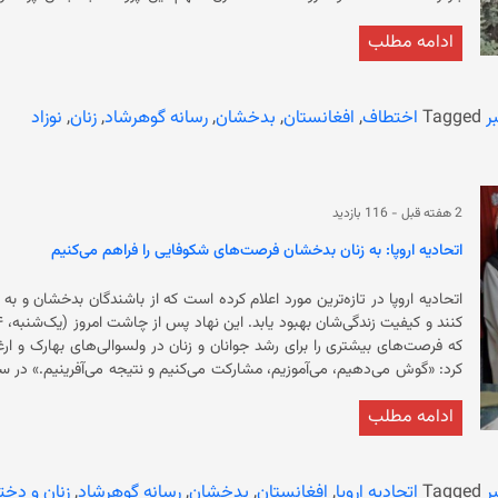
پولیس امروز (سه‌شنبه، ۶ اسد) در گزارشی نوشته است که این زن 
ادامه مطلب
همسرش شناسایی و بازداشت شدند. همچنین ضیاگل، م
جراحی شده بود و در حالی که او نمی‌توانست از جایش تکان بخورد، یک زن با لبا
ر
Tagged
اختطاف
,
افغانستان
,
بدخشان
,
رسانه گوهرشاد
,
زنان
,
نوزاد
نوزادان به والدین واقعی‌شان بازگردانده شد
دست به این کار زده‌اند.
2 هفته قبل
-
116 بازدید
اتحادیه اروپا: به زنان بدخشان فرصت‌های شکوفایی را فراهم می‌کنیم
اتحادیه‌ اروپا در تازه‌ترین مورد اعلام کرده است که از باشندگان بدخشان و ب
کرد: «گوش 
انسان‌دوستانه و توسعه‌ای در افغ
ادامه مطلب
می‌کند که حکومت سرپرست پس از تسلط بر افغانستان، زنان و دختران را
محدودیت خود، ‏دروازه‌های انستیتوت‌های طبی را به‌روی دختران و زنان بس
ر
Tagged
اتحادیه اروپا
,
افغانستان
,
بدخشان
,
رسانه گوهرشاد
,
زنان و دخت