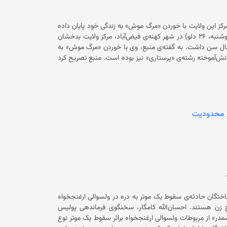
کز این ولایت با خوردن «مرگ موش» به زندگی‌ خود پایان داده
است. دست‌کم دو به منبع رسانه گوهرشاد گفته‌اند که این دختر جوان روز (دوشنبه، ۲۶ دلو) در شهر کهنه‌ی فیض‌آباد، مرکز ولایت بدخشان
خودکشی کرده است. منبع در ادامه تاکید کرده است که این دختر جوان ۲۱ سال سن داشت. به گفته‌ی منبع، وی با خوردن «مرگ موش» به
زندگی‌ خود پایان داده است. منبع در ادامه افزوده است که این دختر جوان، دانش‌آموخته‌ رشته‌ی «پرستاری» نیز بوده است. منبع تصریح کرد
ختر جوان به دلیل خشونت‌های خانوادگی خودکشی کرده است. تاکنون مسوولان محلی در ولایت بدخشان در این مورد اظهار نظری
تان پس از تسلط حکومت فعلی به‌طور چشم‌گیری افزایش یافته است.
بیماری‌های روانی، عدم دسترسی به خدمات صحی، ازدواج‌های اجباری، خشونت خانوادگی و فشار‎های روحی ناشی از فقر و بیکاری عوامل
 جوانان بیان شده است. همچنین با تسلط حکومت سرپرست بر افغانستان اکثریت نهادهای حامی حقوق
به نهادهای عدلی و قضایی، دیگر نمی‌توانند برای خشونت‌های وارده‌ی شان
محدودیت
تگان حادثه‌‌ی سقوط یک موتر به دره در ولسوالی ارغنجخواه
این ولایت به ۱۵ نفر رسیده است. جان باخته‌گان شامل شش کودک و پنج زن هستند. احسان‌الله کامگار، سخنگوی فرماندهی پولیس
اشت امروز (شنبه، ۱۸ دلو) در ساحه‌ی «سمدر» از مربوطات ولسوالی ارغنجخواه براثر سقوط یک موتر نوع