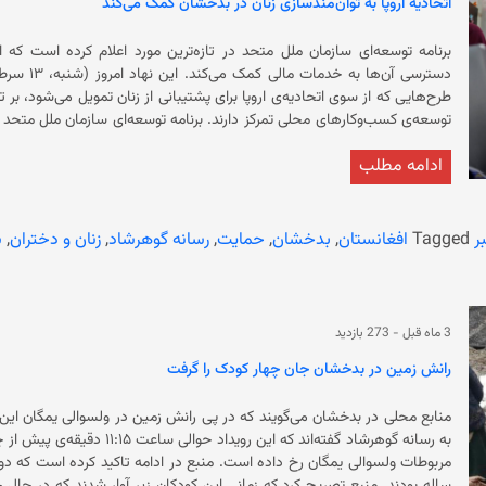
اتحادیه اروپا به توان‌مندسازی زنان در بدخشان کمک می‌کند
برنامه‌ توسعه‌ای سازمان ملل متحد در تازه‌ترین مورد اعلام کرده است که ا
دسترسی آن
طرح‌هایی که از سوی اتحادیه‌ی اروپا برای پشتیبانی از زنان تمویل می‌شود، بر 
توسعه‌ی کسب‌وکارهای محلی تمرکز دارند. برنامه تو
در ولسوالی‌های بهارک، ارغنج‌خواه و مرکز بدخشان، به جوامع محلی کمک می‌
ادامه مطلب
تحت رهبری زنان را توسعه دهند. این نهاد گفته است ک
به آب آشامیدنی شد
از تسلط بر افغانستان، زنان و دختران را از آموزش و ‏تحصیل محروم کرده اس
ر
Tagged
افغانستان
,
بدخشان
,
حمایت
,
رسانه گوهرشاد
,
زنان و دختران
,
س
ش
حمام‌های عمومی، معاینه توسط پزشکان مرد، سفر بدون محرم و کار در موسسات
محروم شوند.
3 ماه قبل
-
273 بازدید
رانش زمین در بدخشان جان چهار کودک را گرفت