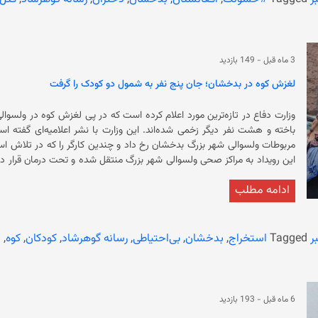
باقی مانده و افزایش پیدا می‌کند.
3 ماه قبل
-
149 بازدید
لغزش کوه در بدخشان؛ جان پنج نفر به شمول دو کودک را گرفت
وزارت دفاع در تازه‌ترین مورد اعلام کرده است که در پی لغزش کوه در ولسوا
ادامه مطلب
رویداد را توضیح نداده است. قابل ذکر است که ریزش، انفجا
است. براساس گزارش‌های رسانه‌ها نبود تجهیزات فنی و عدم رعایت نکات ایمنی لازم از عوامل اصلی این رویدادها گفته می‌شود.
ر
Tagged
استخراج
,
بدخشان
,
بی‌احتیاطی
,
رسانه گوهرشاد
,
کودکان
,
کوه
,
ل
6 ماه قبل
-
193 بازدید