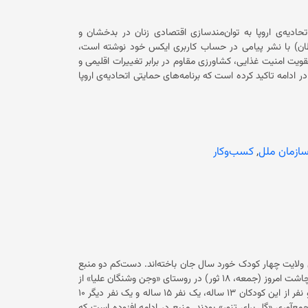
تحادیه‌ی اروپا به توان‌مندسازی اقتصادی زنان در بدخشان و
‌ها به خدمات مالی کمک می‌کند. این نهاد امروز (شنبه، ۱۳ سرطان) با نشر پیامی در حساب کاربری ایکس خود نوشته است،
تقویت امنیت غذایی، کشاورزی مقاوم در برابر تغییرات اقلیمی و
سعه‌ای سازمان ملل متحد در ادامه تاکید کرده است که برنامه‌های حمایتی اتحادیه‌ی اروپا
کند تا معیشت و مهارت‌های خود را تقویت کنند، کسب‌وکارهای
ه طرح‌های حمایتی اتحادیه‌ی اروپا همچنان باعث گسترش خدمات صحی و دسترسی
ه و در نتیجه تاب‌آوری محلی را افزایش می‌دهد. در حالی این برنامه در بدخشان تطبیق می‌شود که حکومت سرپرست پس
ت. همچنان در آخرین محدودیت خود، ‏دروازه‌های انستیتوت‌های
طبی را به‌روی دختران و زنان بست، در حالی که ‏بخش صحت سراسر افغانستان با کمبود پرسنل مواجه است. این اقدام حکومت فعلی باعث
ازمان ملل
,
کسب‌وکار
ده است که میلیون‌ها دانش‌آموز دختر از آموزش و تحصیل باز بمانند. در کنار آن زنان از رفتن به‌ باشگاه‌های ورزشی، رستورانت‌ها،
 غیردولتی داخلی و بین‌المللی و حتی دفاتر سازمان ملل در
افغانستان منع شده‌اند. بر بنیاد گزارش‌ها، اگر این ممنوعیت ادامه یابد، تا سال ۲۰۳۰ نزدیک به چهار میلیون دختر ممکن است از آموزش
منابع محلی در بدخشان می‌گویند که در پی رانش زمین در ولسوالی یمگان این ولایت چهار کودک خورد سال جان باخته‌اند. دست‌کم دو منبع
به رسانه گوهرشاد گفته‌اند که این رویداد حوالی ساعت ۱۱:۱۵ دقیقه‌ی پیش از چاشت امروز (جمعه، ۱۸ ثور) در روستای «وجن وشنگان علیا»‌ از
مربوطات ولسوالی یمگان رخ داده است. منبع در ادامه تاکید کرده است که دو نفر از این کودکان ۱۳ ساله، یک نفر ۱۵ ساله و یک نفر دیگر ۱۰