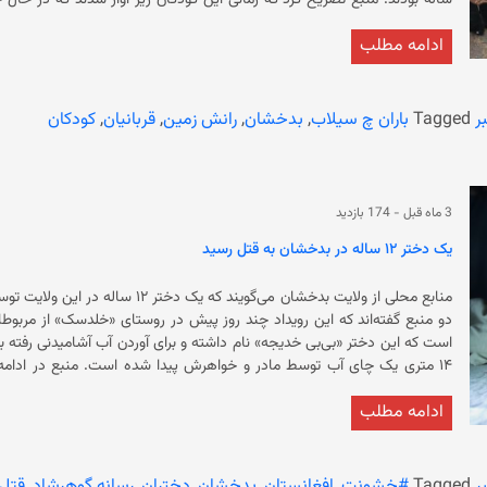
قربانیان از بستگان همد
ادامه مطلب
کرده‌اند، اما جزییات ارائه نکرده‌اند. قابل ذکر است ک
ولایت‌های مختلف کشور گزارش شده‌ است. بار
دیگر زخمی شده‌اند.
ر
Tagged
باران چ سیلاب
,
بدخشان
,
رانش زمین
,
قربانیان
,
کودکان
3 ماه قبل
-
174 بازدید
یک دختر ۱۲ ساله در بدخشان به قتل رسید
است که این دختر «بی‌بی خدیجه» نام داشته و برای آوردن آب آشامیدنی رفته
ادامه مطلب
حکومت سرپرست بر افغانستان، موارد متعددی از قتل زنان به‌دست اعضای خا
چون گذشته با مراجعه به نهادهای عدلی و قضایی، دیگر نمی‌توانند برای خشون
ر
Tagged
#خشونت
,
افغانستان
,
بدخشان
,
دختران
,
رسانه گوهرشاد
,
قتل