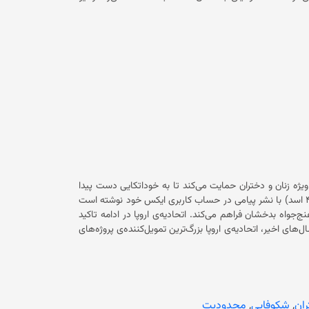
هنگامی که برای ربودن نوزاد دیگری به شفاخانه مراجعه کرده بود، همراه با
ادر کودک یک‌ساله به رادیو پولیس گفته است که سال گذشته هنگام تولد فرزندش
س پرستاری نوزادش را از نزد او بیرون برد و دیگر برنگرداند.
احسان‌الله کامگار در ادامه تصریح کرد که حدود ۲۰ روز قبل نیز یک نوزاد از شفاخانه ولایتی در فیض‌آباد مفقود شد. سخنگوی پولیس
بدخشان گفت که پس از بررسی مأموران امنیتی، این زن و شوهر از مرکز ولایت بدخشان شناسایی و بازداشت شدند. فرماندهی پولیس
بدخشان می‌گوید آزمایش‌های «دی‌ان‌ای» از هردو نوزاد و زوج متهم به اختطاف، نشان می‌دهد که آنان باهم هیچ نسبت خونی ندارند. اکنون
ه‌اند. زن و شوهر بازداشت‌شده به اتهام اختطاف نوزادان، می‌گویند آنان «به‌دلیل نداشتن فرزند»
ه ویژه زنان و دختران حمایت می‌کند تا به خوداتکایی دست پیدا
کنند و کیفیت زندگی‌شان بهبود یابد. این نهاد پس از چاشت امروز (یک‌شنبه، ۴ اسد) با نشر پیامی در حساب کاربری ایکس خود نوشته است
که فرصت‌های بیشتری را برای رشد جوانان و زنان در ولسوالی‌های بهارک و ارغنج‌جواه بدخشان فراهم می‌کند. اتحادیه‌ی اروپا در ادامه تاکید
می‌دهیم، می‌آموزیم، مشارکت می‌کنیم و نتیجه می‌آفرینیم.» در سال‌های اخیر، اتحادیه‌ی اروپا بزرگ‌ترین تمویل‌کننده‌ی پروژه‌های
انستان بوده است. بخشی از فعالیت‌های اتحادیه‌ی اروپا در افغانستان، به بهبود وضعیت اقتصادی
افغانستان از طریق پشتیبانی از کسب‌وکارهای محلی به رهبری زنان متمرکز است. در حالی اتحادیه اروپا بر حمایت از زنان و دختران تاکید
 از آموزش و ‏تحصیل محروم کرده است. همچنان در آخرین
ت، در حالی که ‏بخش صحت سراسر افغانستان با کمبود پرسنل
مواجه است. این اقدام حکومت فعلی باعث شده است که میلیون‌ها دانش‌آموز دختر از آموزش و تحصیل باز بمانند. در کنار آن زنان از رفتن به‌
ران
,
شکوفایی
,
محدودیت