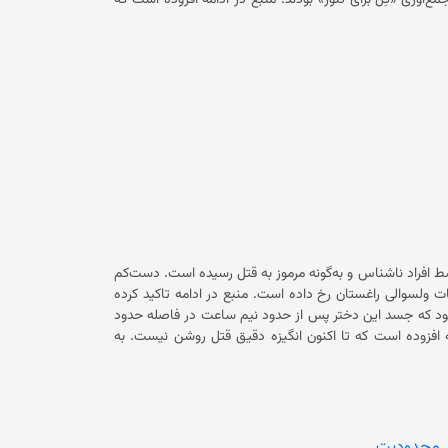
ساله بودند. منبع تصریح کرد که زمانی این کودکان زیر آوار شدند که در حال جمع‌آوری «گِل برای تنور» بودند. منبع در ادامه افزوده است که
یگر بودند، اما عضو یک خانواده نبوده‌اند. مسوولان محلی حکومت سرپرست در ولایت بدخشان نیز این رویداد را تایید
ه در یک ماه اخیر و در پی بارندگی‌های شدید، موارد متعددی از رویدادهای مشابه از
ندگی و سرازیرشدن سیلاب‌‌ در این مدت تلفات و خسارات زیادی به باشندگان ولایت‌های
مختلف کشور وارد کرده است. براساس آمار حکومت فعلی، در این مدت دست‌کم ۲۱۴ نفر در حوادث طبیعی جان باخته‌اند و بیش از ۳۰۰ نفر
منابع محلی از ولایت بدخشان می‌گویند که یک دختر ۱۲ ساله در این ولایت توسط افراد ناشناس و به‌گونه مرموز به قتل رسیده است. دست‌کم
دو منبع گفته‌اند که این رویداد چند روز پیش در روستای «خلدسک» از مربوطات ولسوالی راغستان رخ داده است. منبع در ادامه تاکید کرده
 بود که جسد این دختر پس از حدود نیم ساعت در فاصله حدود
۱۴ متری یک چای آب توسط مادر و خواهرش پیدا شده است. منبع در ادامه افزوده است که تا اکنون انگیزه دقیق قتل روشن نیست. به
گفته‌ی منابع، دو تن به اتهام دست داشتن در این قضیه بازداشت شده‌ بودند اما دوباره آزاد شده‌اند. قابل ذکر است که از زمان تسلط دوباره‌ی
نواده‌های‌شان از ولایت‌های مختلف کشور گزارش شده است.
بیماری‌های روانی، خصومت شخصی، ازدواج‌های اجباری، خشونت خانوادگی و فشار‎های روحی ناشی از فقر و بیکاری عوامل اصلی این قتل‌ها
بیان شده است. همچنین با تسلط حکومت سرپرست بر افغانستان اکثریت نهادهای حامی حقوق زنان متوقف شده است. زنان در افغانستان
ت‌های وارده‌ی شان شکایت کنند و این‌گونه خشونت‌‌ها پایدار
,
محدودیت