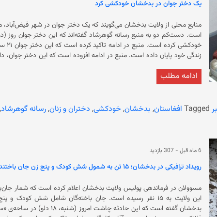
یک دختر جوان در بدخشان خودکشی کرد
منابع محلی از ولایت بدخشان می‌گویند که یک دختر جوان در شهر فیض‌آباد، مر
که این د
ادامه مطلب
نکرده‌اند. باید گفت که میزان خودکشی زنان و دختران در سراسر افغانس
اصلی خودکشی‌ها در بین زنان و
زنان متوقف شده است. زنان در افغانستان چون گذشته با مراجعه 
ر
Tagged
افغاستان
,
بدخشان
,
خودکشی
,
دختران و زنان
,
رسانه گوهرشاد
,
شکایت کنند و این‌گونه خشونت‌‌ها پایدار باقی مانده و افزایش پیدا می‌کند.
6 ماه قبل
-
307 بازدید
رویداد ترافیکی در بدخشان؛ ۱۵ تن به شمول شش کودک و پنج زن جان باختند
مسوولان در فرماندهی پولیس ولایت بدخشان اعلام کرده است که شمار جان‌باخ
بدخشان گفته است که این حادثه چ