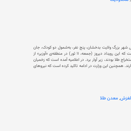
لی شهر بزرگ ولایت بدخشان، پنج نفر، به‌شمول دو کودک، جان
باخته و هشت نفر دیگر زخمی شده‌اند. این وزارت با نشر اعلامیه‌ای گفته است که این رویداد دیروز (جمعه، ۱۱ ثور) در منطقه‌ی «آوزیر» از
مربوطات ولسوالی شهر بزرگ بدخشان رخ داد و چندین کارگر را که در تلاش استخراج طلا بودند، زیر آوار برد. در اعلامیه آمده است که زخمیان
این رویداد به مراکز صحی ولسوالی شهر بزرگ منتقل شده و تحت درمان قرار دارند. همچنین این وزارت در ادامه تاکید کرده است که نیروهای
«کندک چهارم لوای چهاردهم سرحدی فرقه ۲۱۹ عمرثالث» چندین نفر دیگر را از زیر آوار نجات دادند. وزارت دفاع حکومت فعلی علت وقوع این
ر و گازگرفتگی در معادن افغانستان بارها باعث مرگ معدنچیان و کارگران شده
غزش
,
معدن طلا