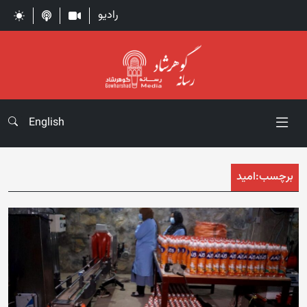
رادیو
English
برچسب:
امید