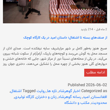
2 ماه قبل
-
214 بازدید
از صنف‌های بسته تا اشتغال؛ داستان امید در یک کارگاه کوچک
صبح هنوز به‌طور کامل بر شهر مزارشریف سایه نیفکنده است. صدای اذان از
مسجد محل به گوش می‌رسد و کوچه‌های باریک، آرام‌آرام از سکوت شبانه بیرون
می‌آیند. در یکی از محله‌های نسبتاً دور از مرکز شهر، جایی که خانه‌های خشتی و
دیوارهای گلی هنوز بخشی از چهره محل را تشکیل می‌دهند، دختری جوان روز
خود را زودتر از بسیاری از همسالانش آغاز می‌کند. او پس از ادای نماز صبح،
ادامه مطلب
حویلی کوچک خانه را جارو می‌کند، برای اعضای خانواده چای دم می‌کند و سپس
راهی کارگاهی می‌شود که در چند سال گذشته نه‌تنها زندگی خودش، بلکه زندگی
چندین زن و دختر دیگر را نیز تغییر داده است. چند سال پیش، زمانی که
Published
2026-06-02
دروازه‌های مکاتب به روی دختران بسته شد، او دانش‌آموز یکی از صنف‌های
Categorized as
اخبار گوهرشاد
,
تازه ها
,
روایت
Tagged
اشتغال
,
متوسطه بود. مانند بسیاری از دختران افغانستان، آرزوهای بزرگی در سر داشت.
افغانستان
,
امید
,
رسانه گوهرشاد
,
زنان و دختران
,
کارگاه تولیدی
,
می‌خواست درس بخواند، تحصیلات عالی خود را ادامه دهد و روزی معلم، داکتر
محدودیت
,
مکتب و دانشگاه
یا کارمند یکی از نهادهای دولتی شود. او کتاب‌هایش را دوست داشت و از