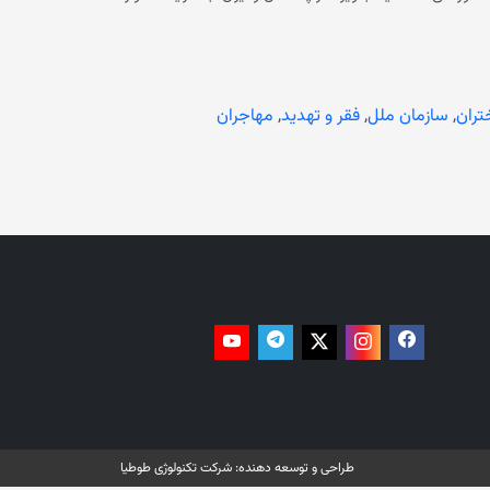
ن زنان و دختران در میان تهدید اخراج، فقر و نبود حمایت انسانی، روزهای پرهراسی
برای بسیاری از زنان افغانستانی به معنای نجات از جنگ و حاکمیت
محدودکننده در داخل کشور بوده است؛ اما اکنون، در کشورهای میزبان نیز از ابتدایی‌ترین حقوق انسانی محروم شده‌اند. در بخشی از اعلامیه
 مادران و سرپرستان خانواده پ‌اند که برای حفظ جان و آینده‌ی
ی‌دهد که اخراج اجباری مهاجران افغانستانی بدون درنظرگرفتن وضعیت انسانی آنان،
تران
,
سازمان ملل
,
فقر و تهدید
,
مهاجران
هادهای بین‌المللی و سازمان ملل می‌خواهد که برای جلوگیری از یک فاجعه‌ی
سانی دیگر در میان زنان و کودکان افغانستانی، اقدام فوری انجام دهند. در پی تشدید محدودیت‌های حکومت فعلی، بسیاری از زنان و
ب‌پذیر مجبور به ترک افغانستان شدند.
طراحی و توسعه دهنده:
شرکت تکنولوژی طوطیا