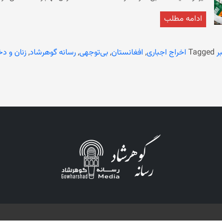
و رفتارهای تحقیرآمیز روبرو اند. در اعلامیه آمده است که ای
ادامه مطلب
را سپری می‌کنند. جنبش زنان معترض شمال تاکید کرد که مهاجرت 
آمده است: «مهاجر بودن جرم نیست؛ زنان افغانستانی تنها پناه‌جو نیستند، آنان
فرزندان‌شان از همه‌چیز گذشته‌اند.» این جنبش هشدار م
ر
Tagged
اخراج اجباری
,
افغانستان
,
بی‌توجهی
,
رسانه گوهرشاد
,
زنان و دخ
نقض آشکار حقوق بشر است. این جنبش از جامعه‌ی جهانی، ن
ان
دختران، فعالان حقوق بشر، روزنامه‌نگاران، نظامیان پیشین و دیگر قشرهای آسی