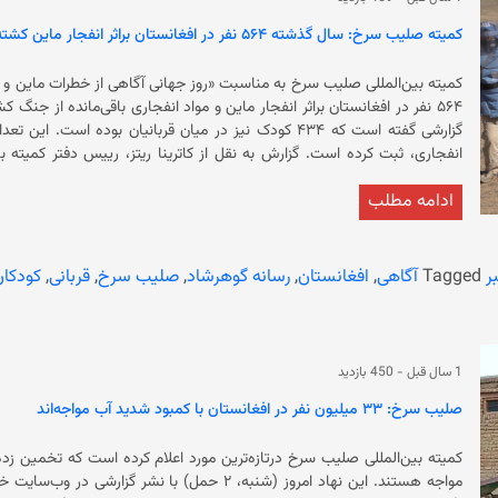
کمیته صلیب سرخ: سال گذشته ۵۶۴ نفر در افغانستان براثر انفجار ماین کشته و زخمی شدند
انفجاری، ثبت کرده است. گزارش به نقل از کاترینا ریتز، ری
بقایای مواد منفجره‌ی جنگ نه تنها زندگی روزمره و توسعه‌‌ی اقتصادی را مخت
ادامه مطلب
کودکان می‌شود.» وی در بخشی از صحبت‌هایش با اشاره به تعلیق
افغانستان خواستار حمایت جامعه‌ی بین‌‌المللی و نهادهای بشردوستانه از مرد
ر
Tagged
آگاهی
,
افغانستان
,
رسانه گوهرشاد
,
صلیب سرخ
,
قربانی
,
کودکان
برنامه‌ی ماین‌پاکی در افغان
نگرانی‌ها از تأمین این بودجه افزای
1 سال قبل
-
450 بازدید
نوشته است: «در جریان چندین دهه جنگ، ده‌ها هزار شهروند عادی افغانستان، ب
صلیب سرخ: ۳۳ میلیون نفر در افغانستان با کمبود شدید آب مواجه‌اند
اعضای بدن‌شان را از دست داده‌اند.» هیأت معاونت سا
انفجار ماین‌ها، کودکان هستند.
مواجه هستند. این نهاد امروز (شنبه، ۲ حمل) با نش