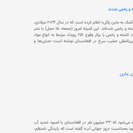
کمیته‌ بین‌المللی صلیب سرخ به مناسبت «روز جهانی آگاهی از خطرات ماین‌ و کمک به ماین پاکی» اعلام کرده است که در سال ۲۰۲۴ میلادی،
۵۶۴ نفر در افغانستان براثر انفجار ماین و مواد انفجاری باقی‌مانده از جنگ کشته و زخمی شده‌اند. این کمیته امروز (جمعه، ۱۵ حمل) با نشر
گزارشی گفته است که ۴۳۴ کودک نیز در میان قربانیان بوده است. این تعداد کشته و زخمی را براثر وقوع ۲۵۱ رویداد مرتبط به انواع مواد
یس دفتر کمیته بین‌المللی صلیب سرخ در افغانستان نوشته است: «ماین‌ها و
ل می‌کند، بلکه منجر به تراژدی‌های دلخراش، به‌ویژه در میان
 کمک‌های مالی آمریکا گفته است که کاهش بودجه بر تلاش‌ها برای
پاکسازی ماین‌ها و مهمات منفجر نشده تأثیر گذاشته و جان‌های بیشتری را به خطر می‌اندازد. رییس دفتر کمیته بین‌المللی صلیب برای
م کشور برای مقابله با پیامدهای آلودگی با مواد منفجره شده
است. قابل ذکر است که افغانستان یکی از آلوده‌ترین کشورهای جهان به ماین و مواد انفجاری باقی‌مانده از جنگ است. بر اساس گزارش
,
ماین
سازمان ملل متحد، ۳.۳ میلیون نفر در افغانستان در شعاع یک کیلومتری ماین‌ها و مواد انفجاری زندگی می‌کنند. سازمان ملل برای تداوم
ستان در سال جاری میلادی ۲۱.۹ میلیون دالر بودجه درخواست کرده است، اما با تعلیق کمک‌های مالی آمریکا،
ش یافته است. همچنین یوناما یا دفتر هیأت معاونت سازمان ملل متحد در افغانستان گفته است
افغا‌نستان از جمله‌ی آسیب‌دیده‌‌ترین کشورها از مواد انفجاری باقی‌مانده از جنگ است. این نهاد با نشر ویدیویی در حساب کاربری ایکس خود
ه‌دلیل‌ ماین‌ها و مواد منفجره‌ی باقی‌مانده از جنگ جان یا
زمان ملل متحد برای افغانستان در ادامه تاکید کرده است که اکنون بیشتر قربانیان
کمیته‌ بین‌‌المللی صلیب سرخ درتازه‌ترین مورد اعلام کرده است که تخمین زده می‌شود که ۳۳ میلیون نفر در افغانستان با کمبود شدید آب
ر گزارشی در وب‌سایت خود به‌مناسبت «روز جهانی آب» گفته است که بارندگی نامنظم،