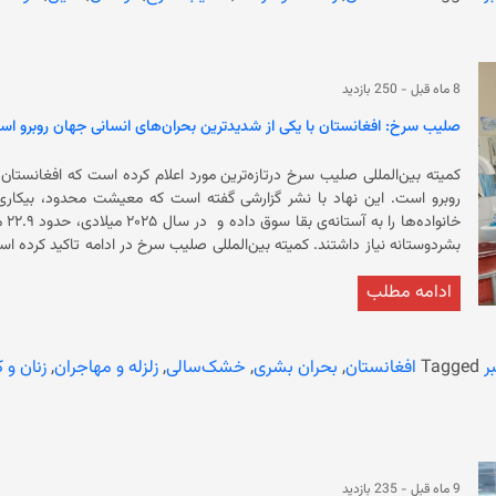
بنت، گزارشگر ویژه حقوق بشر سازمان ملل برای افغانستان به مناسبت این 
ماین‌ها و مهمات منفجرنشده سرمایه‌گذا
ماین‌ها و بقایای مواد منفجره جنگ در سطح جهان متحمل می‌شود.
8 ماه قبل
-
250 بازدید
صلیب سرخ: افغانستان با یکی از شدیدترین بحران‌های انسانی جهان روبرو ا
کمیته‌ بین‌المللی صلیب سرخ درتازه‌ترین مورد اعلام کرده است که افغانست
روبرو است. این نهاد با نشر گزارشی گفته است که معیشت محدود، 
خان
بشردوستانه نیاز داشتند. کمیته‌ بین‌المللی صلیب سرخ در ادامه
دچار سوءتغذیه، سالمندان، افراد دارای معلولیت، زنانی که سرپرست خانواده‌ه
ادامه مطلب
می‌گیرند. در بخشی از گزارش آمده است که زمین‌لرزه، خشک‌سالی، سیل و تغ
گزارشش به اخراج مهاجران افغانستان از ایران و پاکستان نیز اشاره کرده و اف
سایر بخش‌ها را بیشتر کرده است. این نهاد تصریح کر
ر
Tagged
افغانستان
,
بحران بشری
,
خشک‌سالی
,
زلزله و مهاجران
,
زنان و 
می‌گوید کهدر این سال به مردم افغانستان در بخش دسترسی به آب آشامیدنی
تهدید مواد منفجره و توان‌بخشی کمک 
همکاری با اداره‌ی زندان‌ها، از ۱۲ بازداشتگاه بازدید کر
9 ماه قبل
-
235 بازدید