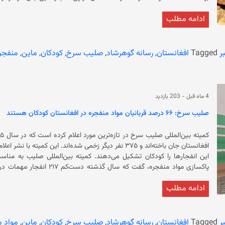
ادامه مطلب
ریچارد بنت، گزارشگر ویژه شورای حقوق بشر سازمان ملل برای افغانستان، از 
افغانستان سرمایه‌گذاری کند. قابل ذکر است که انفجار مهم
کیلومتری مناطق آلوده به ماین‌ها و مواد منفجره زندگی می‌کنند.
ر
Tagged
افغانستان
,
رسانه گوهرشاد
,
صلیب سرخ
,
کودکان
,
ماین
,
منفجر
4 ماه قبل
-
203 بازدید
صلیب سرخ: ۶۶ درصد قربانیان مواد منفجره در افغانستان کودکان‌ هستند
این انفجارها را کودکان تشکیل می‌دهند. کمیته
ادامه مطلب
افغانستان یکی از
غربی و ۳۴ درصد در مناطق جنوبی اتفاق افتاده است. پارسال کمترین روید
ر
Tagged
افغانستان
,
رسانه گوهرشاد
,
صلیب سرخ
,
کودکان
,
ماین
,
مواد م