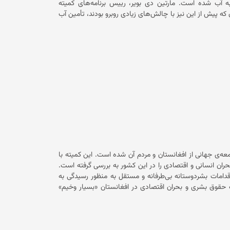
افزایش دمای هوا و خشک‌سالی باعث کاهش دسترسی مردم افغانستان به آب شده است. مارتین دی بویر، رییس برنامه‌های کمیته‌
که پیش از این نیز با چالش‌های زیادی روبرو بودند، تأمین آب
رای آشامیدن، پخت‌وپز یا آبیاری محصولات کشاورزی اغلب غیرممکن است.» در گزارش آمده است: «این موضوع تأثیرات ویرانگری بر سلامت
مردم و دسترسی آنان به غذا دارد و همچنین مانعی برای توسعه‌ی اقتصادی افغانستان است.» رییس برنامه‌های کمیته‌ بین‌‌المللی صلیب سرخ
تاکید کرده است که کمبود زیرساخت‌های ضروری، از جمله سیستم‌های تأمین آب، بندها و شبکه‌های آبیاری چالش‌ها را بیشتر می‌کند. در
ست که بر صحت عمومی، امنیت غذایی و ثبات اقتصادی تأثیر
یته‌ بین‌المللی صلیب سرخ در افغانستان افزوده است: «آب فقط یک
نیاز نیست، بلکه پایه و اساس زندگی است. در افغانستان، تغییرات اقلیمی دسترسی به آب را برای میلیون‌ها نفر تهدید می‌کند.» ورونیکو وبر
ید اقلیمی، تقویت مدیریت منابع آبی مقاوم در برابر تغییرات
اقلیمی برای حفظ منابع آب شیرین افغانستان و کمک به جوامع برای سازگاری با شوک‌های اقلیمی ضروری است.» بهبود دسترسی به آب
همچنین کمیته‌ بین‌‌المللی صلیب سرخ در بخشی از گزارشش گفته است که در سال ۲۰۲۴ میلادی، به ۱.۱۲ میلیون نفر در افغانستان کمک
آشامیدنی سالم دسترسی بهتری داشته باشد. در گزارش آمده است که از این افراد با بازسازی زیرساخت‌ها و حمایت از
تأمین انرژی پایدار در مناطق شهری مانند فیض‌آباد، هرات، کابل، قندهار، خوست، قندوز، میمنه و شیندند، کمک کرده است. پیش از این
 خواهد شد.
پیر کراهنبول، رییس کمیته بین‌المللی صلیب سرخ، خواستار حمایت پایدار جامعه‌ی جهانی از افغانستان و مردم آن شده است. این کمیته با
حران انسانی و اقتصادی را در این کشور به بررسی گرفته است.
قدامات بشردوستانه بی‌طرفانه و مستقل به منظور رسید‌گی به
او تاکید کرده است که وضعیت حقوق بشری و بحران اقتصادی در افغانستان «بسیار وخیم»
غانستان تقریباً همه خانواده‌ها را تحت تأثیر قرار داده است.
وی در سفرش به افغانستان تذکر داده که این نهاد برای رسید‌گی به چالش‌های موجود در این کشور متعهد است. قابل ذکر است که دونالد
ردوستانه واشنگتن به افغانستان را به حالت تعلیق درآورد.