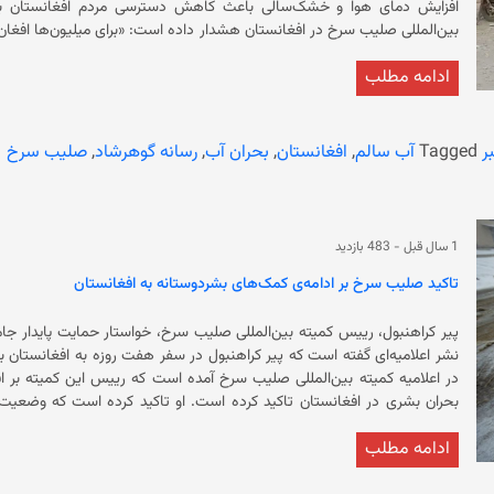
بین‌‌المللی صلیب سرخ در افغانستان هشدار داده است: «برای میلیون‌ها افغان 
ب
ادامه مطلب
ادامه آمده است که دسترسی به آب سالم یکی از مسائل حیاتی افغانستان ا
می‌گذارد. همچنین ورونیکو وبر اویدو پینتو، رییس برنامه آب و اسکان کم
ر
Tagged
آب سالم
,
افغانستان
,
بحران آب
,
رسانه گوهرشاد
,
صلیب سرخ
اویدو پینتو می‌گوید: «با کاهش سطح آب‌های زیرزمینی و افزایش رویدادهای شد
1 سال قبل
-
483 بازدید
کرده است که به آب 
تاکید صلیب سرخ بر ادامه‌ی کمک‌های بشردوستانه به افغانستان
سازمان ملل متحد هشدار داده بود که اگر اقدامی نشود، آب‌های زیرزمینی کابل تا سال ۲۰۳۰ میلادی خشک
نشر اعلامیه‌ای گفته است که پیر کراهنبول در سفر هفت روزه به افغانستان ب
در اعلامیه کمیته‌ بین‌المللی صلیب سرخ آمده است که رییس این کمیته بر ا
بحران بشری در افغانستان تاکید کرده است. 
است. رییس کمیته بین‌المللی صلیب سرخ افزوده است که چهار دهه جنگ در اف
ادامه مطلب
ترمپ، رییس جمهور آمریکا، بلافاصله پس از ورود به کاخ سفید، کمک‌های بش