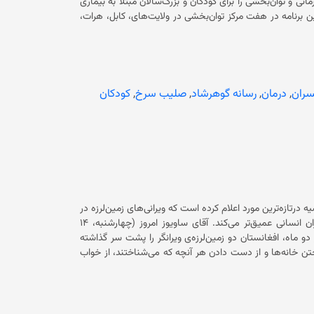
 خدمات درمانی و توان‌بخشی را برای کودکان و بزرگ‌سالان مبتلا به بیماری
از گزارش آمده است که این برنامه در هفت مرکز توان‌بخشی در ولایت‌های، کابل، هرات،
 بدخشان و لشکرگاه اجرا شده است. کمیته بین‌المللی صلیب سرخ تاکید کرده است که هدف این برنامه بازگرداندن
همچنین در بخشی از گزارش آمده است که این برنامه به کودکان امکان می‌دهد مهارت‌های
حرکتی و ارتباطی خود را تقویت کرده و در مکتب‌ها و جامعه مشارکت کنند. این کمیته افزوده است که در این مدت هشت صد و ۲۸ بزرگ‌سال
مبتلا به بیماری فلج مغزی ثبت نام کردند که شامل ۵۱۳ مرد و ۳۱۵ زن می‌باشند. این نهاد افزوده است که ثبت‌نام‌ بیماران فلج مغزی در
سال‌های ۲۰۲۲ و ۲۰۲۳ میلادی افزایش قابل توجهی داشته است. در گزارش آمده است که از آگوست ۲۰۲۱ میلادی، ۴۰۰ بیمار شامل
سران
,
درمان
,
رسانه گوهرشاد
,
صلیب سرخ
,
کودکان
که به کودکان فرصت بازی، تعامل و بازسازی اعتماد به نفس در
محیط‌های حمایتی را می‌دهد. این در حالی است که کمیته بین‌المللی صلیب سرخ سال گذشته نیز برای بیش از ۱۱ هزار کودک مبتلا به بیماری
 درتازه‌ترین مورد اعلام کرده است که ویرانی‌های زمین‌لرزه در
افغانستان، سختی‌ها را در بحبوحه‌ی مشکلات اقتصادی، خشک‌سالی و بحران انسانی عمیق‌تر می‌کند. آقای ساویوز امروز (چهارشنبه، ۱۴
 ماه، افغانستان دو زمین‌لرزه‌ی ویرانگر را پشت سر گذاشته
وریختن خانه‌ها و از دست دادن هر آنچه که می‌شناختند، از خواب
بیدار شدند. این ویرانی، سختی‌ها را در بحبوحه‌ی مشکلات اقتصادی، خشک‌سالی و بحران انسانی مداوم، عمیق‌تر می‌کند.» مدیر منطقه‌ای
یب سرخ به‌ همراه جمعیت هلال‌احمر افغانستان، در حال کمک
به جوامع آسیب‌دیده و پشتیبانی از شفاخانه‌ها با تجهیزات پزشکی در بلخ، قندوز و سمنگان هستند. او می‌گوید کهاعضای خانواده، دوستان،
خانه‌ها و وسایل خود را از دست داده‌اند، ابراز همدردی کرده است. این در حالی است که زمین‌لرزه‌ای با قدرت ۶.۳ ریشتر حوالی ساعت ۱۲:۵۹