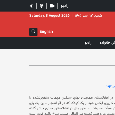
رادیو
شنبه, ۱۷ اسد ۱۴۰۵
|
Saturday, 8 August 2026
English
ش خانواده
رادیو
دازند
ان در افغانستان همچنان بهای سنگین مهمات منفجرنشده را
 نشر نوار تصویری در حساب کاربری ایکس خود از یک کودک که در اثر انفجار ماین یک پای
ا مطرح کرده است. همچنین یوناما یا دفتر هیأت معاونت سازمان ملل در افغانستان چندی پیش گفته
بود که ماهانه حدود ۵۰ کودک در افغانستان در پی انفجار ماین جان خود را از دست می‌دهند. کمیته بین‌المللی صلیب سرخ تاکید کرده است