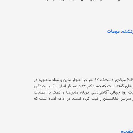
که در سال ۲۰۲۵ میلادی حدود ۲۱۷ رویداد ناشی از انفجار ماین، سبب تلفات ۴۶۷ تن در افغانستان شده است. باید گفت که چندی پیش
جامعه‌ی جهانی خواسته بود که در زمینه پاک‌سازی ماین‌ها در
ات و ماین‌های به‌جامانده از جنگ، بارها از شهروندان، به ویژه کودکان، در
ولایت‌های مختلف افغانستان قربانی گرفته است. بر اساس آمار سازمان ملل متحد، سه میلیون و ۳۰۰ هزار نفر در افغانستان در شعاع یک
نشده
,
مهمات
کمیته بین‌المللی صلیب سرخ در تازه‌ترین مورد اعلام کرده است که در سال ۲۰۲۵ میلادی دست‌کم ۹۲ نفر در انفجار ماین و مواد منفجره در
افغانستان جان باخته‌اند و ۳۷۵ نفر دیگر زخمی شده‌اند. این کمیته با نشر اعلامیه‌ای گفته است که دست‌کم ۶۶ درصد قربانیان و آسیب‌دیدگان
 بین‌المللی صلیب به مناسبت روز جهانی آگاهی‌دهی درباره ماین‌ها و کمک به عملیات
پاکسازی مواد منفجره، گفت که سال گذشته دست‌کم ۲۱۷ انفجار مهمات در سراسر افغانستان را ثبت کرده است. در ادامه آمده است که
ماین‌ها و مواد منفجره باقی‌مانده از زمان جنگ در افغانستان، همچنان جان شهروندان را تهدید می‌کند. طبق اطلاعات سازمان ملل،
 سه کشور آلوده به مواد منفجره در جهان است. در گزارش کمیته بین‌المللی صلیب سرخ آمده است که در این سال یک
سوم رویدادهای ناشی از مواد منفجره در مناطق شرقی افغانستان رخ داده است. در گزارش آمده است که ۴۸ درصد این رویدادها در مناطق
اد انفجار ماین و مواد منفجره در ولایت‌های شمالی رخ داده است.
کمیته بین‌المللی صلیب سرخ تلفات ناشی از انفجار مهمات در افغانستان را نگران‌کننده توصیف کرده است. این سازمان افزوده است که در
نفجره