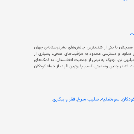
ازای هر کشته، تقریبا چهار نفر دیگر زخمی شده‌اند. بسیاری از زخمی‌ها با معلولیت و نیاز به مراقبت‌های طولانی مواجه‌اند. همچنین ریچارد
روز از جامعه‌ی جهانی خواست برای ادامه عملیات پاکسازی
ری کنند. او تاکید کرد که افغانستان همچنان در میان کشورهایی است که بیشترین آسیب را از
ست
ان همچنان با یکی از شدیدترین چالش‌های بشردوستانه‌ی جهان
بیکاری مداوم و دسترسی محدود به مراقبت‌های صحی، بسیاری از
واده‌ها را به آستانه‌ی بقا سوق داده و در سال ۲۰۲۵ میلادی، حدود ۲۲.۹ میلیون تن، نزدیک به نیمی از جمعیت افغانستان، به کمک‌های
 تاکید کرده است که در چنین وضعیتی، آسیب‌پذیرترین افراد، از جمله کودکان
ا هستند و کارگران روزمزد، به‌طور نامتناسبی تحت تأثیر قرار
ییرات اقلیمی، محصولات کشاورزی را نابود، خانواده‌ها را آواره و
به خانه‌ها و زیرساخت‌های ضروری آسیب رسانده، ناامنی غذایی را بدتر کرده است. همچنین کمیته‌ بین‌المللی صلیب سرخ در بخشی از
زوده است که بازگشت آنان فشارها بر خدمات درمانی، آب، غذا و
د که در مجموع، چالش‌های بشردوستانه‌ی افغانستان ناشی از بی‌ثباتی اقتصادی،
کودکان
,
سوءتغذیه
,
صلیب سرخ
,
فقر و بیکاری
,
شوک‌های اقلیمی، آوارگی، تحریم‌های اقتصادی و کاهش مشارکت بین‌المللی است. صلیب سرخ گفته است که در سال ۲۰۲۵ میلادی در
بخش‌های مختلف به مردم افغانستان کمک کرده است و تلاش کرده است که تاب‌آوری آنان را افزایش دهد. کمیته‌ بین‌المللی صلیب سرخ
، تأمین انرژی برق، خدمات صحی، بهبود معیشت، مقابله با
کرده است. در گزارش آمده است که به بازگشت‌کنندگان و زلزله‌زدگان افغانستان کمک کرده و در
ده، با بازداشت‌شدگان مصاحبه‌ی خصوصی انجام داده و با مقام‌های دولتی در مورد