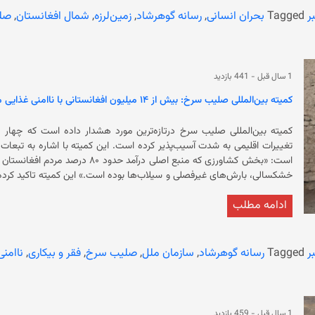
ر
Tagged
بحران انسانی
,
رسانه گوهرشاد
,
زمین‌لرزه
,
شمال افغانستان
,
صل
زمین‌لرزه حدود دو ماه پس از زمین‌لرزه در شرق کشور رخ داد که جان نزدیک به
1 سال قبل
-
441 بازدید
کمیته بین‌المللی صلیب سرخ: بیش از ۱۴ میلیون افغانستانی با ناامنی غذایی مواجه‌اند
کمیته بین‌المللی صلیب سرخ درتازه‌ترین مورد هشدار داده است که چهار ده
تغییرات اقلیمی به شدت آسیب‌پذیر کرده است
است: «بخش کشاورزی که منبع اصلی درآ
ناامنی غذایی شدید دست و پنجه نرم می‌کنند. 
ادامه مطلب
به کشاورزی وابسته‌اند با شرایط بسیار سختی روبرو هستند و چالش‌هایی وجو
عضو خانواده‌اش در ننگرهار زندگی می‌کند، نوشته است: «قبل از دریافت این
ر
Tagged
رسانه گوهرشاد
,
سازمان ملل
,
صلیب سرخ
,
فقر و بیکاری
,
ناامنی
نقدی زندگی‌های زیادی را در
که برای رفع این چالش، صلیب سرخ منابع آبی را بازسازی کرده و زمینه آبیاری 
1 سال قبل
-
459 بازدید