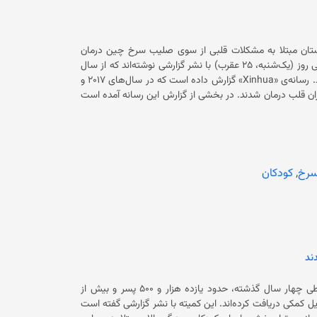
غانستان مبتلا به مشکلات قلبی از سوی صلیب سرخ چین درمان
شده‌اند و صدها کودک دیگر نیز منتظر انتقال به چین هستند. رسانه‌های چینی روز (یک‌شنبه، ۲۵ عقرب) با نشر گزارشی نوشته‌اند که از سال
۲۰۱۸ میلادی تا اکنون صدها کودک به چین منتقل شده و جراحی قلب شده‌اند. رسانه‌ی «Xinhua» گزارش داده است که در سال‌های ۲۰۱۷ و
۲۰۱۸ میلادی حدود ۱۰۰ کودک اهل افغانستان در شهر شین‌جیانگ توسط داکتران قلب درمان شدند. در بخشی از گزارش این رسانه آمده است
که حدود ۱۵ هزار کودک دیگر اکنون برای درمان و سفر به چین ثبت‌نام شده‌اند. در گزارش تاکید شده است که این کودکان معمولاً از
خانواده‌های فقیر در ولایت‌های دوردست هستند که توانایی پرداخت هزینه‌های درمان را ندارند. این در حالی است که چندی پیش شماری از
ینی برای درمان مشکلات قلبی کودکان به کابل سفر کرده بودند. در کنار آن، جمعیت هلال احمر افغانستان، شمار زیادی از کودکان را
اند.
رخ
,
کودکان
کمیته بین‌المللی صلیب سرخ (ICRC) درتازه‌ترین مورد اعلام کرده است که طی چهار سال گذشته، حدود یازده هزار و ۵۰۰ پسر و بیش از
هشت هزار دختر مبتلا به بیماری فلج مغزی درمان، خدمات توان‌بخشی و وسایل کمکی دریافت کرده‌اند. این کمیته با نشر گزارشی گفته است