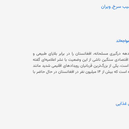
دقیقه‌ی (یک‌شنبه‌شب، ۱۱ عقرب) ولایت‌های شمال کشور را لرزاند. مرکز این زمین‌لرزه، ولسوالی خلم ولایت سمنگان بود. سازمان جهانی
یب سرخ
,
ویران
صحت گفته است که در این زمین‌لرزه دست‌کم ۲۶ نفر، شامل ۱۸ مرد و هشت زن، جان باخته و هزار و ۱۴۴ نفر دیگر زخمی شده‌اند. این
 دو هزار نفر را گرفت و بیش از سه هزار زخمی برجای گذاشت.
ه درگیری مسلحانه، افغانستان را در برابر بلایای طبیعی و
. این کمیته با اشاره به تبعات اقتصادی سنگین ناشی از این وضعیت با نشر اعلامیه‌ای گفته
مد حدود ۸۰ درصد مردم افغانستان است، یکی از بزرگ‌ترین قربانیان رویدادهای اقلیمی شدید مانند
خشکسالی، بارش‌های غیرفصلی و سیلاب‌ها بوده است.» این کمیته تاکید کرده است که بیش از ۱۴ میلیون نفر در افغانستان در حال حاضر با
کاترینا ریتز، رییس کمیته بین‌المللی صلیب سرخ در کابل، گفته است: «کشاورزان و جوامعی که
د دارد که می‌تواند وضعیت ناامنی غذایی که قبلا هم شکننده
بود، بدتر کند.» صلیب سرخ افزوده است که در سال ۲۰۲۴ میلادی به بیش از ۵۰ هزار کشاورز افغان کمک کرده است تا وسایل ضروری مانند
بذر، کود و ابزارهای کشاورزی بخرند و بتوانند بهره‌وری خود را افزایش دهند. کمیته بین‌المللی صلیب سرخ به نقل از حبیب‌الله که همراه با ۱۴
 کمک، خانواده ما از نظر مالی در وضعیت وخیم بود. این کمک
 غذایی
 روستای ما تغییر داده است.» در اعلامیه آمده است که دهه‌ها درگیری مسلحانه در افغانستان همچنین به
بسیاری از کانال‌های آبیاری آسیب رسانده و توانایی کشاورزان در حفظ محصولات‌شان را به شدت کاهش داده است. این کمیته افزوده است
مطمیئن را برای اراضی کشاورزی فراهم کرده است.