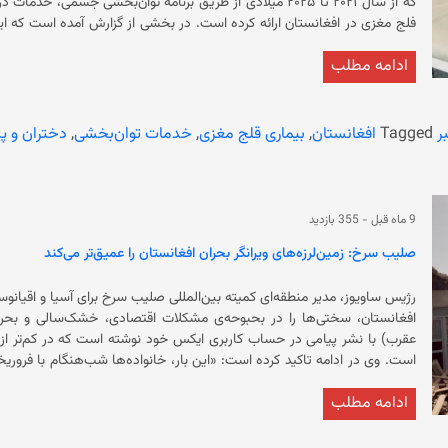
که از سال ۲۰۲۱ تا ۲۰۲۵ میلادی از طریق برنامه توان‌بخشی جسمی،
فلج مغزی در افغانستان ارائه کرده است. در بخشی 
مزارشریف، بلخ، جلال‌آباد،
ادامه مطلب
حرکت و تسهیل ادغام اجتماعی بیماران است. 
ر
Tagged
افغانستان
,
بیماری قلج مغزی
,
خدمات توان‌بخشی
,
دختران و پ
فعالیت‌هایی مانند فوتسال، درمان تفریحی و سایر ابتکارات اجتماعی شده‌اند 
فلج مغزی در افغانستان خدمات توان‌بخشی ارائه کرده بود.
9 ماه قبل
-
355 بازدید
صلیب سرخ: زمین‌لرزه‌های ویرانگر بحران افغانستان را عمیق‌تر می‌کند
رژیس ساویوز، مدیر منطقه‌ای کمیته‌ بین‌المللی صلیب سرخ برای آسیا و اقیانوسیه
عقرب) با نشر پیامی در حساب کاربری ایکس خود نوشته است که در کم‌تر از دو
است. وی در ادامه تاکید کرده است: «این بار، خانواده‌ها شب‌‌هنگام با فر
ادامه مطلب
کمیته بین‌المللی صلیب سرخ برای آسیا و اقیانوسیه افزوده است که تیم صل