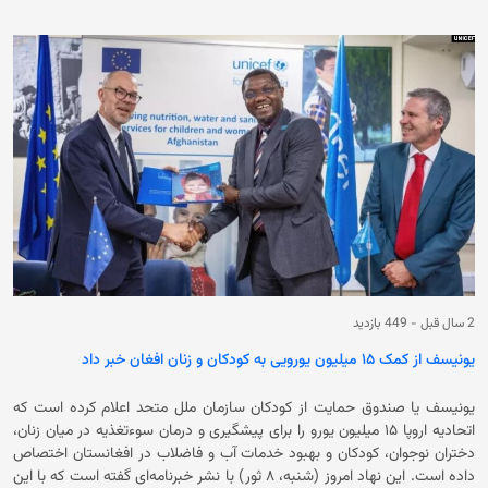
بریتانیا گفته است که اقدامات تازه درباره استفاده افراد زیر ۱۶ سال از شبکه‌های
اجتماعی تا پایان سال اجرا خواهد شد. وی در ادامه تاکید کرده است که پاسخ
دولت به روند مشورت‌ها در تابستان ارائه خواهد شد و اقدامات عملی تا پایان
سال انجام می‌شود. قابل ذکر است که از ماه مارچ، حکومت بریتانیا از والدین و
کودکان خواسته است درباره اقداماتی مانند محدودیت زمانی استفاده از
برنامه‌ها در شب، بررسی‌های سخت‌گیرانه‌تر سن کاربران و راهکارهای افزایش
امنیت آنلاین نظر دهند. برخی از این طرح‌ها نیز در تعدادی از خانه‌ها به‌صورت
آزمایشی اجرا شده‌اند.
2 سال قبل
-
449 بازدید
یونیسف از کمک ۱۵ میلیون یورویی به کودکان و زنان افغان خبر داد
یونیسف یا صندوق حمایت از کودکان سازمان ملل متحد اعلام کرده است که
اتحادیه اروپا ۱۵ میلیون یورو را برای پیشگیری و درمان سوءتغذیه در میان زنان،
دختران نوجوان، کودکان و بهبود خدمات آب و فاضلاب در افغانستان اختصاص
داده است. این نهاد امروز (شنبه، ۸ ثور) با نشر خبرنامه‌ای گفته است که با این