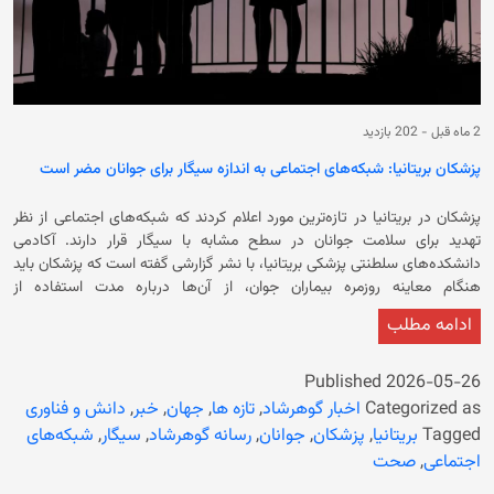
2 ماه قبل
-
202 بازدید
پزشکان بریتانیا: شبکه‌های اجتماعی به اندازه سیگار برای جوانان مضر است
پزشکان در بریتانیا در تازه‌ترین مورد اعلام کردند که شبکه‌های اجتماعی از نظر
تهدید برای سلامت جوانان در سطح مشابه با سیگار قرار دارند. آکادمی
دانشکده‌های سلطنتی پزشکی بریتانیا، با نشر گزارشی گفته است که پزشکان باید
هنگام معاینه روزمره بیماران جوان، از آن‌ها درباره مدت استفاده از
صفحه‌نمایش و شبکه‌های اجتماعی نیز بپرسند. این گزارش در پاسخ به
ادامه مطلب
درخواست مشورت دولت بریتانیا درباره استفاده افراد زیر ۱۶ سال از شبکه‌های
اجتماعی ارائه شده است. همچنین بی‌بی‌سی جهانی در گزارش نوشته است که
در میان جامعه علمی گسترده‌تر هنوز اجماع روشنی وجود ندارد که استفاده از
Published
2026-05-26
صفحه‌نمایش به‌طور کلی برای کودکان زیان‌بار است. حکومت بریتانیا در حال
Categorized as
اخبار گوهرشاد
,
تازه ها
,
جهان
,
خبر
,
دانش و فناوری
بررسی ممنوعیت استفاده از شبکه‌های اجتماعی برای جوانان زیر ۱۶ سال است؛
Tagged
بریتانیا
,
پزشکان
,
جوانان
,
رسانه گوهرشاد
,
سیگار
,
شبکه‌های
اقدامی که برای نخستین بار در استرالیا انجام شد و برخی کشورهای دیگر نیز در
اجتماعی
,
صحت
تلاش برای رفتن به این سمت هستند. در عین حال، لیز کندال، وزیر فناوری