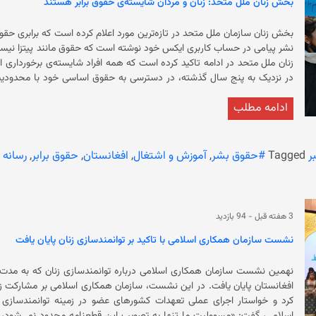
بخش زنان ملل متحد: زنان و مردان شایسته‌ی حقوق برابر هستند
است از آموزش محروم شوند.
ادامه مطلب
میلیون‌ها دانش‌آموز دختر از آ
معاینه توسط پزشکان مرد، سفر بدون محرم و کار در موسسات غیردولتی داخلی
شده‌اند. بر بنیاد گزارش‌ها، اگر این ممنوعیت ادامه یابد، تا سال ۲۰۳۰ نزدیک به چهار میلیون دختر ممکن است از آموزش محروم شوند.
ر
Tagged
#حقوق بشر
,
آموزش و اشتغال
,
افغانستان
,
حقوق برابر
,
رسانه 
3 هفته قبل
-
94 بازدید
نشست سازمان همکاری اسلامی با تاکید بر توانمندسازی زنان پایان یافت
نهمین نشست سازمان همکاری اسلامی درباره توانمندسازی زنان که به مدت دو
افغانستان پایان یافت. در این نشست، سازمان همکاری اسلامی ب