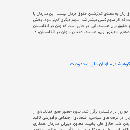
بخش زنان سازمان ملل متحد در تازه‌ترین مورد اعلام کرده است که برابری حقوق زنان به معنای کم‌ترشدن حقوق مردان نیست. این سازمان با
نشر پیامی در حساب کاربری ایکس خود نوشته است که حقوق مانند پیتزا نیست که اگر سهم کسی بیشتر شد، سهم دیگری کم‌تر شود. بخش
زنان ملل متحد در ادامه تاکید کرده است که همه افراد شایسته‌ی برخورداری از حقوق برابر هستند. این در حالی است که زنان در افغانستان
در نزدیک به پنج سال گذشته، در دسترسی به حقوق اساسی خود با محدودیت‌های شدیدی روبرو هستند. دختران و زنان در افغانستان، در
دسترسی به حق آموزش، کار و آزادی رفت‌وآمد و حق انتخاب، عملاً با محدودیت روبرو هستند. این اقدام حکومت فعلی باعث شده است که
موزش و تحصیل باز بمانند. در کنار آن زنان از رفتن به‌ باشگاه‌های ورزشی، رستورانت‌ها، حمام‌های عمومی،
 و بین‌المللی و حتی دفاتر سازمان ملل در افغانستان منع
گوهرشاد
,
سازمان ملل
,
محدودیت
 روز در پاکستان برگزار شد، بدون حضور هیچ نماینده‌ای از
ر مشارکت زنان در عرصه‌های سیاسی، اقتصادی، اجتماعی و آموزشی تاکید
کرد و خواستار اجرای عملی تعهدات کشورهای عضو در زمینه توانمندسازی زنان شد. طارق علی بخیت، معاون دبیرکل سازمان همکاری