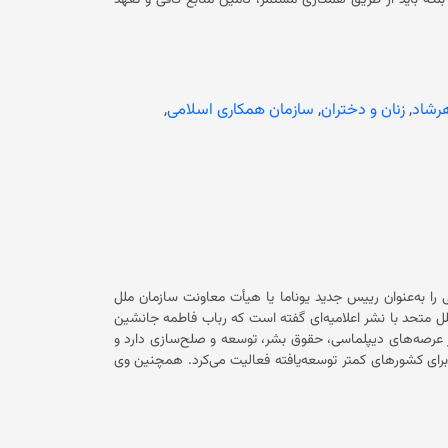
که باید از طریق همکاری مستمر، تأمین منابع کافی و تعهد
.» این نشست دو روزه از سوی سازمان همکاری اسلامی و وزارت حقوق بشر پاکستان برگزار شد.
گسترش فرصت‌های آموزشی، تقویت ظرفیت‌ها و توانمندسازی زنان از محورهای اصلی گفتگوها بود. اعظم نذیر تار، وزیر قانون و حقوق بشر
 نمی‌توانند به پیشرفت دست یابند. او افزود: «میلیون‌ها زن و
کامل‌شان را در توسعه ملی کاهش می‌دهد. وظیفه ما تنها به
میت شناختن این واقعیت‌ها نیست، بلکه باید برای تغییر آن اقدام کنیم.» این نشست در حالی برگزار شد که زنان و دختران افغانستان پس
هرشاد
,
زنان و دختران
,
سازمان همکاری اسلامی
,
از بازگشت حکومت سرپرست به قدرت، از حق آموزش، تحصیل و کار محروم شده‌اند. همچنین هیچ زنی در کابینه یا در میان مقام‌های ارشد
دولتی حضور ندارد. شماری از عالمان دین نیز در این نشست بر نقش زنان در جامعه از دیدگاه اسلام تاکید کردند. در این نشست نزدیک به
 و درباره گسترش دسترسی زنان به آموزش، خدمات بهداشتی، اشتغال،
شورهای عضو گفتگو کردند.
 را به‌عنوان رییس جدید یوناما یا هیأت معاونت سازمان ملل
 و نماینده ویژه خود برای افغانستان تعیین کرد. سازمان ملل متحد با نشر اعلامیه‌ای گفته است که رباب فاطمه جانشین
بیش از سه دهه تجربه در عرصه‌های دیپلماسی، حقوق بشر، توسعه و صلح‌سازی دارد و
پیش از این به‌عنوان معاون دبیر کل سازمان ملل و نماینده عالی این سازمان برای کشورهای کمتر توسعه‌یافته فعالیت می‌کرد. همچنین وی
در سال ۲۰۲۰ میلادی، ریاست هیات اجرایی یونیسف را بر عهده داشت و در سال ۲۰۲۲ میلادی به نخستین زنی تبدیل شد که ریاست
کمیسیون صلح‌سازی سازمان ملل را بر عهده گرفت. رباب فاطمه از سال ۲۰۱۹ تا ۲۰۲۲ میلادی نماینده دایمی بنگله‌دیش در سازمان ملل متحد
یش از آن نیز به‌عنوان سفیر کشورش در جاپان فعالیت کرده است. او در حالی رهبری یوناما را بر عهده می‌گیرد که افغانستان با بحران
بشری، مشکلات اقتصادی، بازگشت مهاجران و چالش‌های مرتبط با تعامل با جامعه جهانی روبرو است. همچنین حکومت سرپرست پس از