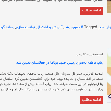
اسلامی، گفت: «مسوولیت ما تنها به تصویب این قطعنامه محدود نمی‌شود، بل
سیاسی پایدار، اجرای مؤثر آن را تضمین کنیم
ادامه مطلب
پاکستان، گفت کشورهایی که زنان را از روند ملت‌سازی و توسعه کنار می‌گذارند،
دختر همچنان با موانعی روبرو هستند که فرصت‌های آنان را محدود و مشارکت 
رس
ان
,
خبر
Tagged
#حقوق بشر
,
آموزش و اشتغال
,
توانمندسازی
,
رسانه گو
۱۹۰ نماینده از ۵۷ کشور عضو سازمان همکاری اسلامی حضور داشتند
کارآفرینی، خدمات مالی، فناوری، فرصت‌های دیجیتال و تقویت همکاری میان ک
4 هفته قبل
-
95 بازدید
رباب فاطمه به‌عنوان رییس جدید یوناما در افغانستان تعیین شد
آنتونیو گوترش، دبیر کل سازمان ملل متحد، رباب فاطمه، دیپلمات بنگله‌دیشی
متحد در افغانستان
رزا اوتونبایوا در این سمت خواهد شد. رباب فاطمه 
ادامه مطلب
بود و پ