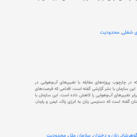
می‌کنند. همچنین او تاکید کرد که در این مدت، مؤسسات مالی و اعتباری کشور حدود ۴۰۲ میلیون دالر تسهیلات به زنان کارآفرین پرداخت
کرده‌اند که این رقم نسبت به مدت مشابه سال گذشته ۲۶.۴ درصد افزایش داشته است. رشد چشم‌گیر کارآفرینی زنان در پایتخت همزمان،
اجتماعی پایتخت در شش‌ماهه نخست سال جاری، اعلام کردند
ز ۱۵.۵ هزار زن کارآفرین در دوشنبه به فعالیت مشغول هستند. مقامات پایتخت تاجیکستان تاکید کردند که حمایت از زنان کارآفرین
، ارایه تسهیلات ترجیحی و حمایت از مشاغل خانگی در دست
ی شغلی
,
محدودیت
اجراست؛ روندی که به ایجاد فرصت‌های شغلی جدید و پایداری اقتصادی پایتخت کمک شایانی کرده است. در حالی مسوولان تاجیکستانی از
انستان با محدودیت‌های شدیدی مواجه است و از فعالیت‌های
ه در چارچوب پروژه‌های مقابله با تغییرهای آب‌وهوایی در
افغانستان، بیش از دو میلیون زن به انرژی پاک و پایدار دسترسی پیدا کرده‌اند. این سازمان با نشر گزارشی گفته است، اقدامی که فرصت‌های
اقتصادی و خدمات صحی را بهبود بخشیده و بخشی از آسیب‌پذیری زنان در برابر تغییرهای آب‌وهوایی را کاهش داده است. این سازمان با
ستان گفته است که دسترسی زنان به انرژی پاک، ایمن و پایدار،
زمینه‌ی ایجاد فرصت‌های تازه اقتصادی و بهبود وضعیت سلامت آنان را فراهم کرده است. بر اساس گزارش، از سال ۲۰۲۱ میلادی تا اکنون،
 مرکزهای صحی، مکتب‌ها و واحدهای تجاری، برق پایدار را به
ه‌ی توسعه‌ای ملل متحد تاکید کرد که در بسیاری از منطقه‌های روستایی، زنان پیش از این
ناچار بودند برای جمع‌آوری هیزم مسیرهای طولانی را طی کنند و استفاده از انرژی‌های تجدیدپذیر، این وابستگی را کاهش داده است. به
ی را بهبود بخشیده و در شفاخانه‌هایی که به شبکه‌ی برق
گوهرشاد
,
زنان و دختران
,
سازمان ملل
,
محدودیت