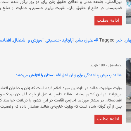
بین‌المللی، جامعه مدنی و فعالان حقوق زنان برای دو روز برگزار شده اس
کنفرانس، سخنرانان بر حمایت از زنان افغانستان تاکید کرده و از ادامه م
ادامه مطلب
ساختن صدای زنان افغانستان انتقاد کردند. در این 
نیز بر ضرورت دفاع از
نهادهای بین‌المللی و فعالان حقوق زنان درباره وضعیت زنان در افغانستان، پیا
ان
,
خبر
Tagged
#حقوق بشر
,
آپارتاید جنسیتی
,
آموزش و اشتغال
,
افغانس
دختران افغان صحبت کردند. بربنیاد گزارش، «آپارتاید جنسی
افغانستان در این کنفرانس مطرح شده است.
2 ماه قبل
-
189 بازدید
هالند پذیرش پناهندگی برای زنان اهل افغانستان را افزایش می‌دهد
وزارت مهاجرت هالند در تازه‌ترین مورد اعلام کرده است که زنان و دختران افغان
می‌توانند در این کشور بمانند. هالند تایمز به نقل از بارت فان دن برینک،
افغانستان در بیشتر موردها اجازه‌ی اقامت در این کشور را دریافت خواهند 
پس از آن گرفته شده است که وزارت خارجه‌ی هالند هشدار داده که وضعیت 
قوانین پناهندگی هالند، پیش از این نیز، زنان اهل افغانستان در صورتی که 
ادامه مطلب
معرض آزار و اذیت قرار بگیرند، به احمال زیاد می‌توانستند اجازه‌ی اقامت در 