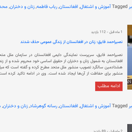
تسلط بر افغانستان، زنان و دختران را از آموزش و ‏تحصیل محروم کرده است.
ر
Tagged
آموزش و اشتغال
,
افغانستان
,
رباب فاطمه
,
زنان و دختران
,
محد
ش
حمام‌های عمومی، معاینه توسط پزشکان مرد، سفر بدون محرم و کار در موسسات
1 ماه قبل
-
112 بازدید
محروم شوند.
نصیراحمد فایق: زنان در افغانستان از زندگی عمومی حذف شدند
نصیراحمد فایق، سرپرست نمایندگی دایمی افغانستان در سازمان ملل متحد 
هشتادمین سالگرد تصویب منشور ملل متحد مطرح کرده و گفته است که میلی
منشور برای حفاظت‌ از آن‌ها ایجاد شده ا
هستند و زنان از عرصه‌های عمومی حذ
ادامه مطلب
افزوده است که حقوق اساسی شهروندان افغانستان به‌ گونه‌ی ساختارمند نق
وعده منشور
کسانی است که برای پشتیبانی از آن‌ها ش
ر
Tagged
آموزش و اشتغال
,
افغانستان
,
رسانه گوهرشاد
,
زنان و دختران
,
م
افغانستان، زنان و دختران را از آموزش و ‏تحصیل محروم کرده است. همچنان
است که میلیون‌ها 
عمومی، معاینه توسط پزشکان مرد، سفر بدون محرم و کار در موسسات غیردولتی
2 ماه قبل
-
89 بازدید