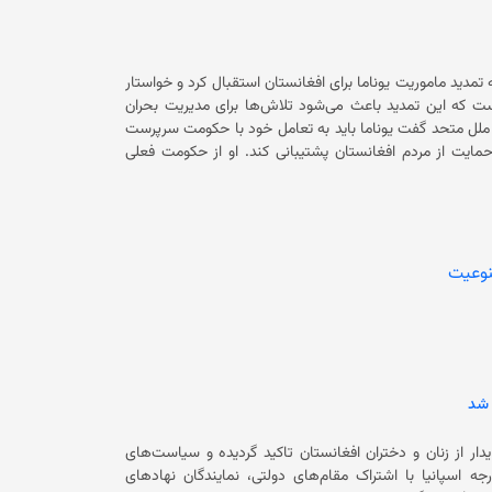
مدید ماموریت یوناما برای افغانستان استقبال کرد و خواستار
ران در سازمان ملل شد. آقای کونگ گفته است که این تمدید باعث می‌شود تلاش‌ها برای مدیریت بحران
جر، ادامه یابد. نماینده چین در سازمان ملل متحد گفت یوناما باید به تعامل خود با حکومت سرپرست
و طرف‌های ذی‌نفع ادامه دهد و از حقوق بشر، آموزش، اشتغال، عدالت و حمایت از مردم افغانستان پشتیبانی کند. او از حکومت فعلی
خواست خواست‌های مشروع مردم افغانستان، به‌ویژه در زمینه حقوق زنان را بشنود و تصویری باز و همه‌شمول از خود ارائه کند. نماینده چین
تاکید کرد که یوناما باید پلی برای تسهیل تعامل میان افغانستان و جهان باشد تا افغانستان به سوی حکمرانی همه‌شمول برود. همچنین او از
روند دوحه حمایت کرد و گفته است این قطعنامه بر مبارزه با تروریزم نیز تاکید دارد. به گفته نماینده چین، قطعنامه از یوناما حمایت می‌کند و
سال آینده گزارشی درباره ماموریت یوناما تنظیم شود.
وعیت
 شد
ر از زنان و دختران افغانستان تاکید گردیده و سیاست‌های
وزارت خارجه اسپانیا با اشتراک مقام‌های دولتی، نمایندگان نهادهای