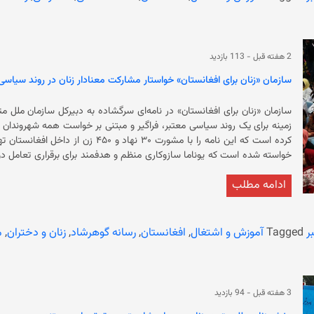
سراسری دسترسی ندارند، امکان ارایه‌ی خدمات شبانه‌روزی، از جمله در بخش‌ها
تغییرهای اقلیمی به شمار می‌رود. به گفته‌ی برنامه‌ی توسعه‌ای سازمان ملل
2 هفته قبل
-
113 بازدید
معیشت میلیون‌ها نفر را تهدید کرده است.
سازمان «زنان برای افغانستان» خواستار مشارکت معنادار زنان در روند سیاس
سازمان «زنان برای افغانستان» در نامه‌ای سرگشاده به دبیرکل سازمان ملل 
خواسته شده است که یوناما سازوکاری منظم و هدفمند برای برقراری تعامل دوام
ادامه مطلب
تعاملی نباید تنها به مشورت محدود شود، بلکه باید مشارکت معنادار و واقع
شکل‌دهی به روند سیاسی تضمین کند. سازمان «زنان بر
سازمان ملل متحد برای افغانستان، ایجاد معیارهای مشخص برای سنجش پی
تضمین مش
ر
Tagged
آموزش و اشتغال
,
افغانستان
,
رسانه گوهرشاد
,
زنان و دختران
,
م
حکومت سرپرست پس از تسلط بر افغانستان، زنان و دختران را از آموزش و
ورزشی، رستورانت‌ها، حمام‌های عمومی، معاینه توسط پزشکان مرد، سفر بدون 
3 هفته قبل
-
94 بازدید