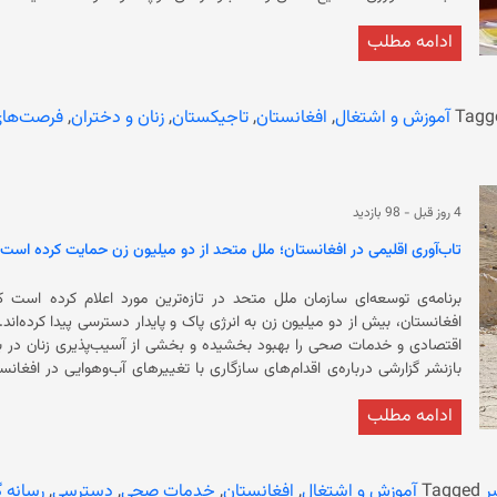
ادامه مطلب
مسوولان اجرایی شهر دوشنبه نیز در نشست خبری بررسی توسعه اقتصادی و 
که بیش ا
از اولویت‌های اصلی سیاست‌های دولتی است و برنامه‌های آموزش، مشاوره
Tagg
آموزش و اشتغال
,
افغانستان
,
تاجیکستان
,
زنان و دختران
,
فرصت‌ها
رشد حضور زنان و دختران در اشتغال خبر می‌دهند که زنان و دختران در افغ
سیاسی و اجتماعی منع شدند.
4 روز قبل
-
98 بازدید
تاب‌آوری اقلیمی در افغانستان؛ ملل متحد از دو میلیون زن حمایت کرده است
برنامه‌ی توسعه‌ای سازمان ملل متحد در تازه‌ترین مورد اعلام کرده است ک
بازنشر گزارشی درباره‌ی اقدام‌های سازگاری با تغییرهای آب‌وهوایی در افغان
ادامه مطلب
این نهاد با نصب سامانه‌های برق خورشیدی در بیش از شش هزار مرکز، از جمله
منطقه‌های محروم و روستایی رسانده است. برنام
گفته‌ی برنامه توسعه سازمان ملل، برق خورشیدی همچنان کیفیت خدمات صح
ر
Tagged
آموزش و اشتغال
,
افغانستان
,
خدمات صحی
,
دسترسی
,
رسانه 