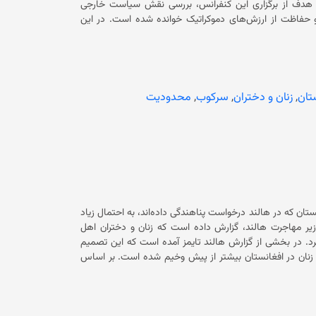
ت. هدف از برگزاری این کنفرانس، بررسی نقش سیاست خارجی
فمینیستی در دفاع از حقوق زنان، تقویت برابری جنسیتی، حمایت از صلح و حفاظت از ارزش‌های دموکراتیک خوانده شده است. در این
حدودیت‌ها، حذف زنان از عرصه عمومی و تلاش‌ها برای خاموش
کنفراسن، الیونور کاروا، وزیر مشاور مشارکت‌های بین‌المللی و شهروندان فرانسوی در خارج،
 حقوق زنان در سطح جهان تاکید کرده است. او به‌ویژه بر حمایت از زنان و دختران در شرایط جنگ و بحران اشاره کرده و
وضعیت زنان و دختران افغانستان را یکی از نمونه‌های مهم این چالش جهانی دانسته است. در بخش‌های دیگر این نشست، نمایندگان
مدهای کمک‌های بشردوستانه و نیاز به حمایت پایدار از زنان و
تان
,
زنان و دختران
,
سرکوب
,
محدودیت
تی» و «نقش زنان در روند صلح و آینده دموکراسی» و بحث ویژه مرتبط با زنان
ستان که در هالند درخواست پناهندگی داده‌اند، به احتمال زیاد
 وزیر مهاجرت هالند، گزارش داده است که زنان و دختران اهل
کرد. در بخشی از گزارش هالند تایمز آمده است که این تصمیم
زنان در افغانستان بیشتر از پیش وخیم شده است. بر اساس
نتوانند از قوانین حکومت سرپرست پیروی کنند و در نتیجه در
این کشور را دریافت کنند. بر اساس گزارش هالند تایمز، در سال
گذشته‌ی میلادی، ۷۶۰ شهروند افغانستان در هالند درخواست پناهندگی داده‌اند؛ رقمی که در ۲۰۲۴ میلادی به ۴۹۰ تن می‌رسید و سال پیش‌تر