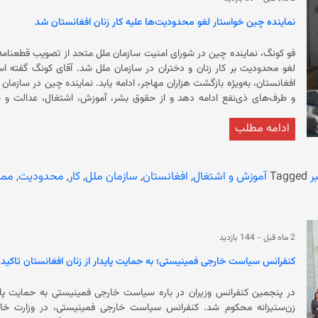
منع شده‌اند. بر بنیاد گزارش‌ها، اگر این ممنوعیت ادامه یابد، تا سال ۲۰۳۰ نزدیک به چهار میلیون دختر ممکن است از آموزش محروم شوند.
نماینده چین خواستار لغو محدودیت‌ها علیه کار زنان افغانستان شد
فو کونگ، نماینده چین در شورای امنیت سازمان ملل متحد از تصویب قطعنامه ت
لغو محدودیت بر کار زنان و دخت
افغانستان، به‌ویژه بازگشت هزاران مها
ادامه مطلب
خواهان بازبینی و نظارت بر ماموریت این نهاد است. او گفت قرار است در مارچ 
ر
Tagged
آموزش و اشتغال
,
افغانستان
,
سازمان ملل
,
کار
,
محدودیت
,
ممن
2 ماه قبل
-
144 بازدید
کنفرانس سیاست خارجی فمینیستی؛ به حمایت پایدار از زنان افغانستان تاکید
در پنجمین کنفرانس وزیران در باره سیاست خارجی فمینیستی به حمایت پایدا
زن‌ستیزانه محکوم شد. کنفرانس سیاست خارجی فمینیستی، در 