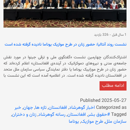
1 سال قبل
-
326 بازدید
نشست روند آنتالیا: حضور زنان در طرح موازیک یوناما نادیده گرفته شده است
اشتراک‌کنندگان چهارمین نشست «گفتگوی ملی و ترقی جینوا در مورد نقش
جامعه‌ی مدنی و نیروهای دموکراتیک در آینده‌ی افغانستان» اعلام کرده‌اند که
حضور زنان در طرح موزاییک یوناما یا دفتر نمایندگی سیاسی سازمان ملل متحد
در افغانستان نادیده گرفته شده است. در اعلامیه آمده است که این نشست با
تمرکز بر رایزنی‌ها در مورد مشروعیت قانون اساسی و نقشه راه سیاسی برای
ادامه مطلب
افغانستان با حضور برخی از فعالان جامعه مدنی، فعالان حقوق زن، مقام‌ها و
دپیلمات‌های حکومت پیشین در شهر آنتالیا ترکیه برگزار شده است. اعلامیه به
نقل از نبیلا مصلح، فعال حقوق زن در این نشست نوشته است که طرح
Published
2025-05-27
موزاییک یوناما تعریف درستی از حضور نیروهای سیاسی- مدنی، به‌ویژه زنان
Categorized as
اخبار گوهرشاد
,
افغانستان
,
تازه ها
,
جهان
,
خبر
افغانستان ندارد. وی تاکید کرده است: «تمام محتوای طرح موزاییک دربرگیرنده‌ی
Tagged
#حقوق بشر
,
افغانستان
,
رسانه گوهرشاد
,
زنان و دختران
,
تعامل گروه تماس با حکومت سرپرست است و به نیازمندی‌های مردم
سازمان ملل
,
طرح موازیک
,
یوناما
افغانستان و تنگناهایی که در کشور وجود دارد، دیده نمی‌شود.» خانم مصلح در