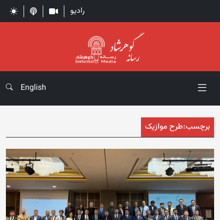
رادیو
English
برچسب:
طرح موازیک