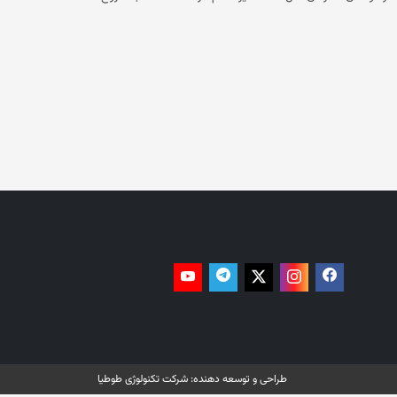
سال آموزشی جدید در افغانستان، ۱.۴ میلیون دختر بالاتر از صنف شش از آموزش محروم‌ شدند. باید گفت که وزارت معارف حکومت فعلی روز
(چهارشنبه، ۱ حمل) سال جدید آموزشی را با نواختن زنگ مکتب بدون حضور دختران و زنان آغاز کرد. بیش از ۹۰۰ روز می‌شود که دختران بالاتر
از صنف شش در افغانستان مکتب نرفته‌اند. این اقدام حکومت فعلی باعث شده است که میلیون‌ها دانش‌آموز دختر از آموزش باز بماند. در
، معاینه توسط پزشکان مرد، سفر بدون محرم و کار در موسسات
غیردولتی داخلی و بین‌المللی و حتی دفاتر سازمان ملل در افغانستان منع شده‌اند. علی‌رغم واکنش‌ها و محکومیت‌های جهانی، حکومت
ده‌اند. حکومت فعلی کار زنان در ادارات دولتی و غیردولتی را
طراحی و توسعه دهنده:
شرکت تکنولوژی طوطیا