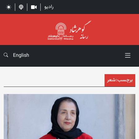
رادیو
English
برچسب:
شعر