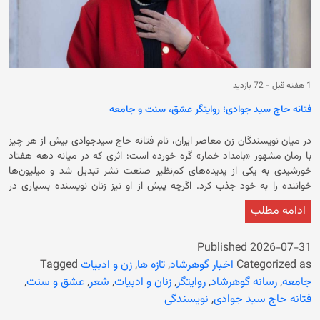
1 هفته قبل
-
72 بازدید
فتانه حاج سید جوادی؛ روایتگر عشق، سنت و جامعه
در میان نویسندگان زن معاصر ایران، نام فتانه حاج سیدجوادی بیش از هر چیز
با رمان مشهور «بامداد خمار» گره خورده است؛ اثری که در میانه دهه هفتاد
خورشیدی به یکی از پدیده‌های کم‌نظیر صنعت نشر تبدیل شد و میلیون‌ها
خواننده را به خود جذب کرد. اگرچه پیش از او نیز زنان نویسنده بسیاری در
عرصه داستان‌نویسی فعالیت می‌کردند، اما کمتر نویسنده‌ای توانسته بود اثری
ادامه مطلب
خلق کند که هم مخاطبان عام را شیفته خود سازد و هم بحث‌های فراوانی در
میان منتقدان ادبی برانگیزد. «بامداد خمار» نه تنها یک رمان عاشقانه، بلکه
روایتی از تقابل سنت و تجدد، اختلاف طبقاتی، جایگاه زن در جامعه و پیامدهای
Published
2026-07-31
تصمیم‌های احساسی است. موفقیت چشمگیر این اثر باعث شد نام فتانه حاج
Categorized as
اخبار گوهرشاد
,
تازه ها
,
زن و ادبیات
Tagged
سیدجوادی برای همیشه در تاریخ ادبیات داستانی معاصر ایران ثبت شود.، فتانه
جامعه
,
رسانه گوهرشاد
,
روایتگر
,
زنان و ادبیات
,
شعر
,
عشق و سنت
,
حاج سیدجوادی در سال ۱۳۲۴ خورشیدی در استان فارس متولد شد. او دوران
فتانه حاج سید جوادی
,
نویسندگی
کودکی و نوجوانی خود را در خانواده‌ای فرهنگی سپری کرد و از همان سال‌های