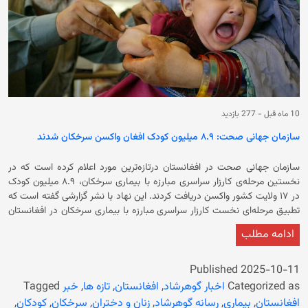
10 ماه قبل
-
277 بازدید
سازمان جهانی صحت: ۸.۹ میلیون کودک افغان واکسن سرخکان شدند
سازمان جهانی صحت در افغانستان درتازه‌ترین مورد اعلام کرده است که در
نخستین مرحله‌ی کارزار سراسری مبارزه با بیماری سرخکان، ۸.۹ میلیون کودک
در ۱۷ ولایت کشور واکسن دریافت کردند. اين نهاد با نشر گزارشی گفته است که
تطبیق مرحله‌ای نخست کارزار سراسری مبارزه با بیماری سرخکان در افغانستان
موفقانه بوده و در این دوره، حدود ۸.۹ میلیون کودک شش‌ماهه تا ده‌ساله در
ادامه مطلب
۱۷ ولایت سردسیر کشور واکسن شده‌اند. سازمان جهانی صحت در ادامه تاکید
کرده است که در افغانستان، جایی که دسترسی به واکسیناسیون منظم محدود
است و بسیاری از کودکان با مشکلاتی مانند سوءتغذیه روبرو هستند، ابتلا به
Published
2025-10-11
سرخکان می‌تواند عوارض شدیدی چون سینه‌پهلو، کوری و حتی مرگ به دنبال
Categorized as
اخبار گوهرشاد
,
افغانستان
,
تازه ها
,
خبر
Tagged
داشته باشد. در ادامه آمده است که در سال ۲۰۲۴ میلادی بیش نه هزار و ۳۰۰
افغانستان
,
بیماری
,
رسانه گوهرشاد
,
زنان و دختران
,
سرخکان
,
کودکان
,