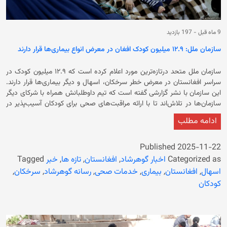
9 ماه قبل
-
197 بازدید
سازمان ملل: ۱۲.۹ میلیون کودک افغان در معرض انواع بیماری‌ها قرار دارند
سازمان ملل متحد درتازه‌ترین مورد اعلام کرده است که ۱۲.۹ میلیون کودک در
سراسر افغانستان در معرض خطر سرخکان، اسهال و دیگر بیماری‌ها قرار دارند.
این سازمان با نشر گزارشی گفته است که تیم داوطلبانش همراه با شرکای دیگر
سازمان‌ها در تلاش‌اند تا با ارائه مراقبت‌های صحی برای کودکان آسیب‌پذیر در
سراسر افغانستان، با این بحران مقابله کنند. تیم داوطلبان سازمان ملل متحد در
ادامه مطلب
افغانستان که به‌طور رسمی زیرمجموعه برنامه «داوطلبان سازمان ملل» فعالیت
می‌کنند، تاکید کرده است که دسترسی کودکان اهل افغانستان به خدمات
بهداشتی، حیاتی است. این تیم در حالی نسبت به خطر شیوع بیماری‌های
Published
2025-11-22
مختلف از جمله سرخکان و اسهال در میان کودکان اهل افغانستان هشدار داده
Categorized as
اخبار گوهرشاد
,
افغانستان
,
تازه ها
,
خبر
Tagged
است که سازمان بهداشت جهانی نیز در ۱۸ عقرب اعلام کرده بود از ابتدای سال
اسهال
,
افغانستان
,
بیماری
,
خدمات صحی
,
رسانه گوهرشاد
,
سرخکان
,
جاری تا اکنون بیش از ۵۵ هزار مورد مشکوک به سرخکان در افغانستان گزارش
کودکان
شده و ۳۵۷ نفر عمدتا کودکان بر اثر این بیماری جان باخته‌اند. پزشکان بدون مرز
نیز پیشتر اعلام کرد که روزانه یک کودک در افغانستان بر اثر بیماری سرخکان
جان خود را از دست می‌دهد. همچنین صندوق کودکان سازمان ملل نیز پیشتر
اعلام کرده بود که تا ماه سرطان سال جاری، مجموعاً بیش از ۱۰۰ هزار مورد