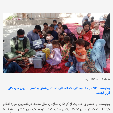
برای بهبود درمان بیماران سرطانی، شفاخانه ملی سرطان بازسازی شده، بیش از
۵۰۰ هزار دالر داروی سرطان تهیه شده و روند ایجاد نخستین مرکز خدمات
رادیوتراپی (پرتودرمانی) در افغانستان آغاز شده است.
6 ماه قبل
-
191 بازدید
یونیسف: ۹۲ درصد کودکان افغانستان تحت پوشش واکسیناسیون سرخکان
قرار گرفتند
یونیسف یا صندوق حمایت از کودکان سازمان ملل متحد درتازه‌ترین مورد اعلام
کرده است که در سال ۲۰۲۵ میلادی حدود ۹۲.۵ درصد کودکان شش ماهه تا ۱۰