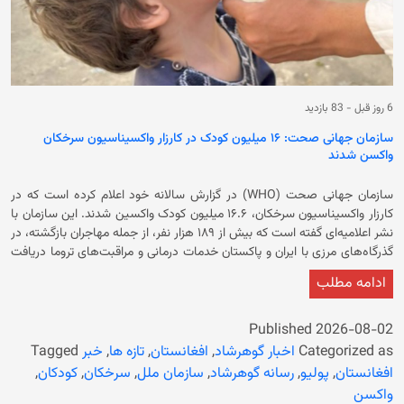
6 روز قبل
-
83 بازدید
سازمان جهانی صحت: ۱۶ میلیون کودک در کارزار واکسیناسیون سرخکان
واکسن شدند
سازمان جهانی صحت (WHO) در گزارش سالانه خود اعلام کرده است که در
کارزار واکسیناسیون سرخکان، ۱۶.۶ میلیون کودک واکسین شدند. این سازمان با
نشر اعلامیه‌ای گفته است که بیش از ۱۸۹ هزار نفر، از جمله مهاجران بازگشته، در
گذرگاه‌های مرزی با ایران و پاکستان خدمات درمانی و مراقبت‌های تروما دریافت
کرده‌اند. این سازمان در ادامه تاکید کرده است که در سال ۲۰۲۵ میلادی، ارسال
ادامه مطلب
تجهیزات و کمک‌های صحی اضطراری برای حفظ آماد‌گی در برابر بحران‌ها نیز
ادامه داشته است. بر اساس گزارش سالانه سازمان صحی جهان، دو هزار و ۹۷۸
تُن تجهیزات و مواد صحی نجات‌بخش نیز به ۴۸۹ مرکز درمانی در کشور ارسال
Published
2026-08-02
شده است. بر اساس گزارش سالانه این نهاد موارد فلج اطفال از ۲۵ مورد در
Categorized as
اخبار گوهرشاد
,
افغانستان
,
تازه ها
,
خبر
Tagged
سال ۲۰۲۴ میلادی به ۲۱ مورد در سال ۲۰۲۵ میلادی کاهش یافته و ۱۸ میلیون
افغانستان
,
پولیو
,
رسانه گوهرشاد
,
سازمان ملل
,
سرخکان
,
کودکان
,
کودک واکسن پولیو دریافت کرده‌اند. همچنین این سازمان اعلام کرده است که
واکسن