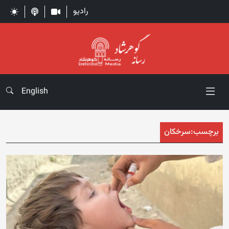
رادیو
English
برچسب:
سرخکان