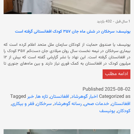
است. این سازمان خواستار اولویت‌بندی واکنش‌های صحی برای جمعیت
آسیب‌دیده، تشدید تلاش‌ها برای جلوگیری و پیش‌گیری از شیوع بیماری‌ها شده
است.
1 سال قبل
-
432 بازدید
یونیسف: سرخکان در شش ماه جان ۳۵۷ کودک افغانستانی گرفته است
یونیسف یا صندوق حمایت از کودکان سازمان ملل متحد اعلام کرده است که
بیماری سرخکان در نیمه نخست سال روان میلادی جان دست‌کم ۳۵۷ کودک را
در افغانستان گرفته است. این نهاد با نشر گزارشی گفته است که بیش از ۱۲
میلیون کودک در افغانستان به کمک فوری نیاز دارند و بین ماه‌های جنوری تا
جون بیش از ۷۴ هزار و ۸۰۰ مورد مشکوک به سرخکان در کشور ثبت شده که
ادامه مطلب
نزدیک به ۸۰ درصد آنها کودکان زیر پنج سال بودند. یونیسف تاکید کرده است
که بیماری‌های قابل پیشگیری دیگر نیز همچنان شایع‌اند. بیش از ۷۳ هزار مورد
اسهال شدید همراه با کم‌آبی بدن که ۱۲ مورد آن مرگبار بوده و بیش از ۸۲۴ هزار
Published
2025-08-02
مورد عفونت‌های تنفسی و ذات‌الریه در همین بازه زمانی گزارش شده است. در
Categorized as
اخبار گوهرشاد
,
افغانستان
,
تازه ها
,
خبر
Tagged
ادامه آمده است که افغانستان با یکی از فوری‌ترین اما کمتر مورد توجه قرار
افغانستان
,
خدمات صحی
,
رسانه گوهرشاد
,
سرخکان
,
فقر و بیکاری
,
گرفته‌ترین بحران‌های تغذیه کودکان در جهان روبرو است. بیش از ۳.۵ میلیون
کودکان
,
یونیسف
کودک در کشور دچار سوءتغذیه حاد هستند؛ از این میان ۱.۴ میلیون تن در
معرض خطر جدی مرگ قرار دارند. بیش از ۸۵ درصد این کودکان کمتر از دو سال
دارند. در گزارش آمده است که در شش ماه نخست سال جاری، بیش از ۹.۵
میلیون کودک در افغانستان از نظر سوءتغذیه بررسی شده‌اند. نزدیک به ۲۷۵