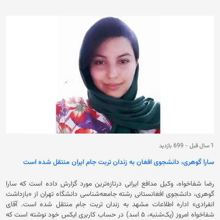
مهاجران افغانستانی به مرز افغانستان می‌رود. مقام‌های ایرانی تا کنون در این
باره اظهارنظر نکرده‌اند. قابل ذکر است که ایران میزبان شمار بزرگی از مهاجران
افغانستانی است و در ماه‌های اخیر گزارش‌هایی از افزایش مهاجرستیزی در این
کشور منتشر شده است. قتل یک زن جوان افغانستانی هم‌راه با سه فرزندش،
ناپدیدشدن شماری از دختران افغانستانی در شهرهای مختلف، قتل یک زن و
شوهر در یک دکان، و پیداشدن جسد «مثله‌شده» کبرا رضایی، معروف به
«شقایق»، پس از ۵۰ روز ناپدیدی در تهران، از جمله مواردی است که در ماه‌های
گذشته گزارش شده است.
1 سال قبل
-
699 بازدید
سارا گوهری، دانشجوی افغان به زندان تربت جام ایران منتقل شده است
رضا شفا‌خواه، وکیل مدافع ایرانی درتازه‌ترین مورد گزارش داده است که سارا
گوهری، دانشجوی افغانستانی رشته جامعه‌شناسی دانشگاه تهران از «بازداشت
انفرادی» اداره اطلاعات مشهد به زندان تربت جام منتقل شده است. آقای
شفاخواه امروز (یک‌‌شنبه، ۵ اسد) در حساب کاربری ایکس خود نوشته است که