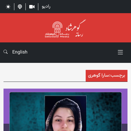
رادیو
English
برچسب:
سارا گوهری