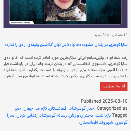
12 ماه قبل
-
316 بازدید
سارا گوهری در زندان مشهد؛ «خانواده‌اش توان گذاشتن وثیقه‌ی آزادی را ندارد»
رضا شفاخواه، وکیل‌مدافع ایرانی درتازه‌ترین مورد اعلام کرده است که خانواده‌ی
سارا گوهری، دانشجوی افغانستانی که در زندان تربت جام ایران در بازداشت قرار
دارد، تا اکنون نتوانسته‌اند برای آزادی او وثیقه یا ضمانت بگذارند. آقای شفاخواه
با نشر پیامی در حساب کاربری ایکس خود نوشته است: «خانواده‌ی سارا گوهری
همچنان عاجز از تودیع وثیقه ۵۰۰ میلیون تومانی هستند.» وی در ادامه تاکید
ادامه مطلب
کرده است که خانواده‌ی سارا گوهری ساکن اصفهان‌ اند و برای دیدار دخترشان تا
مشهد سفر کردند، اما به‌دلیل نداشتن مجوز، نتوانستند وارد تربت جام و تایباد
شوند. قابل ذکر است که سارا گوهری، دانشجوی جامعه‌شناسی دانشگاه تهران
Published
2025-08-10
حدود یک ماه پیش در مرز تایباد توسط مأموران وزارت اطلاعات ایران بازداشت
Categorized as
اخبار گوهرشاد
,
افغانستان
,
تازه ها
,
جهان
,
خبر
شد. رضا شفاخواه قبلاً گفته بود که پرونده اتهامی او با عنوان «تبلیغ علیه نظام»
Tagged
بازداشت
,
دختران و زنان
,
رسانه گوهرشاد
,
زندانی کردن
,
سارا
در دادسرای شهرستان تایباد در حال رسیدگی است. گوهری پیش از سفر به مرز
گوهری
,
شهروند افغانستان
تایباد در اینستاگرامش اعلام کرده بود که برای انجام یک تحقیق مستقل درباره‌ی