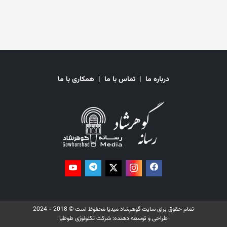
بیش از نیمی از کودکان بازمانده از مکتب، دختران هستند. یونیسف تصریح کرد
که از چهار میلیون کودک در مکتب‌های دولتی، مکتب‌های محلی و محیط‌های
اضطراری با مواد آموزش و یادگیری حمایت کرده است. صندوق حمایت از
کودکان سازمان ملل افزوده است که از هر پنج کودک در افغانستان، یکی از
آن‌ها درگیر کار کودک است و بیش از ۲۵درصد کودکان بین ۵-۱۷ ساله اضطراب
را تجربه می‌کنند. در گزارش یونیسف آمده است که ۹۰ درصد کودکان در
افغانستان به دلیل فقر و مشکلات اقتصادی از رژیم غذایی کافی محروم هستند.
همچنین در گزارش آمده است که ۶۶.۹ درصد کودکان برابر با ۱۵ میلیون و ۵۶.۸
درباره ما
|
تماس با ما
|
همکاری با ما
فیصد بزرگسالان، بیش از ۱۰.۶ میلیون تن در افغانستان در فقر چندبعدی زندگی
می‌کنند. این نهاد افزود که افغانستان همچنان یکی از خطرناک‌ترین کشورها
جهان برای نوزاد، کودک و مادران است و بسیاری از خانواده‌ها به مراکز صحی
دسترسی ندارند و تعداد زیادی از کودکان به خاطر بیماری‌های قابل درمان، جان
خود را از دست می‌دهند. یونیسف می‌گوید که افغانستان یکی از بالاترین
نرخ‌های مرگ‌ومیر مادران را دارد و این رقم به ۶۲۰ مورد در هر ۱۰۰ هزار تولد زنده
می‌رسد. نرخ مرگ‌ومیر کودکان زیر پنج سال نیز ۵۵ مورد در هر ۱۰۰۰ تولد زنده
گزارش شده است. در گزارش آمده است که یونیسف در سال ۲۰۲۵ میلادی به
بیش از ۲۰ میلیون نفر از جمله ۵.۶ میلیون کودک زیر پنج سال و ۱.۴ میلیون
نوزاد خدمات صحی و مراقبت‌های صحی اولیه ارائه کرده است.
تمام حقوق برای سایت گوهرشاد میدیا محفوظ است © 2018 - 2024
طراحی و توسعه دهنده:
شرکت تکنولوژی طوطیا