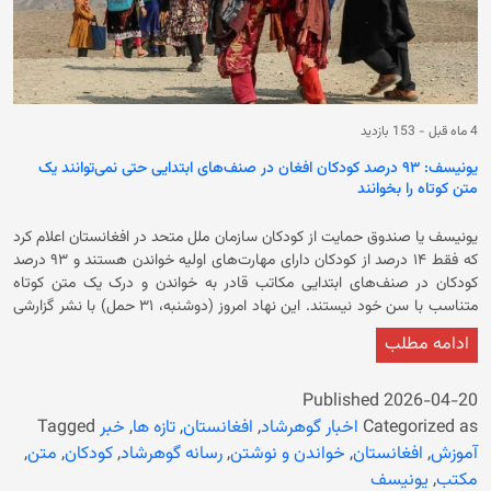
4 ماه قبل
-
153 بازدید
یونیسف: ۹۳ درصد کودکان افغان در صنف‌های ابتدایی حتی نمی‌توانند یک
متن کوتاه را بخوانند
یونیسف یا صندوق حمایت از کودکان سازمان ملل متحد در افغانستان اعلام کرد
که فقط ۱۴ درصد از کودکان دارای مهارت‌های اولیه خواندن هستند و ۹۳ درصد
کودکان در صنف‌های ابتدایی مکاتب قادر به خواندن و درک یک متن کوتاه
متناسب با سن خود نیستند. اين نهاد امروز (دوشنبه، ۳۱ حمل) با نشر گزارشی
گفته است که ۲.۲ میلیون دختر در افغانستان به دلیل محدودیت از رفتن به
ادامه مطلب
مکتب محروم هستند و ادامه‌ی این محدودیت‌ها علیه دختران بالاتر از صنف
ششم، حقوق و چشم‌انداز آنان را تضعیف کرده است. در گزارش آمده است که
نظام آموزشی افغانستان با دشواری‌های گسترده‌ای روبروست و میلیون‌ها کودک
Published
2026-04-20
به‌ویژه دختران از مکتب بازمانده‌اند. در گزارش هشدار داده شده است که
Categorized as
اخبار گوهرشاد
,
افغانستان
,
تازه ها
,
خبر
Tagged
کیفیت و ارتباط آموزشی در افغانستان به‌طور پیوسته در حال زوال است. در
آموزش
,
افغانستان
,
خواندن و نوشتن
,
رسانه گوهرشاد
,
کودکان
,
متن
,
ادامه آمده است که در سطح ابتدایی، ۵۳ درصد از کودکان از مکتب بازمانده‌اند،
مکتب
,
یونیسف