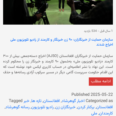
1 سال قبل
-
534 بازدید
سازمان حمایت از خبرنگاران: ۹۰ زن خبرنگار و کارمند از رادیو تلویزیون ملی
اخراج شدند
سازمان حمایت از خبرنگاران افغانستان (AJSO) اخراج دسته‌جمعی بیش از ۳۰۰
کارمند «رادیو تلویزیون ملی» به‌شمول ۹۰ کارمند و خبرنگار زن را محکوم کرده
است. این نهاد با نشر اعلامیه‌ای در حساب کاربری ایکس خود نوشته است که
این اقدام حکومت سرپرست گامی دیگر در مسیر سرکوب آزادی رسانه‌ها و حذف
نظام‌مند زنان از عرصه‌های عمومی به‌ویژه در رسانه‌ها به‌شمار می‌رود. در
ادامه مطلب
اعلامیه آمده است که این اقدام حکومت فعلی نه‌تنها بی‌احترامی آشکار به تجربه
و تلاش کارمندان است، بلکه لطمه‌ای جبران‌ناپذیر به ساختار رسانه‌ای و آینده‌ی
اطلاع‌رسانی مستقل در افغانستان وارد می‌کند. سازمان حمایت از خبرنگاران: «ما
Published
2025-05-22
این اقدام را بخشی از سیاست سیستماتیک حذف زنان از حوزه‌ی کار و اجتماع
Categorized as
اخبار گوهرشاد
,
افغانستان
,
تازه ها
,
خبر
Tagged
می‌دانیم؛ سیاستی که پیش‌تر نیز در وزارت‌های معارف، تحصیلات عالی، زراعت و
افغانستان
,
برکنار کردن
,
خبرنگاران زن
,
رادیو تلویزیون
,
رسانه گوهرشاد
,
دیگر نهادهای دولتی پیاده شده است.» در اعلامیه آمده است: «تصمیم رهبری
کارمندان
,
ملی