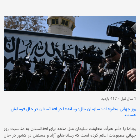
حکومت فعلی مبنی بر کاهش ۲۰ درصدی کارمندان ادارات دولتی، بدون در نظر
گرفتن پیامدهای انسانی، اجتماعی و اقتصادی آن، بحران را در کشور عمیق‌تر
خواهد ساخت.» قابل ذکر است که حکومت فعلی در روزهای اخیر حدود ۳۰۰
کارمند و خبرنگار به‌شمول خبرنگاران و کارمندان زن «رادیو و تلویزیون ملی» را از
دفتر مرکزی و دفترهای ولایتی برکنار کرده‌اند. باید گفت که روند تنقیص
بست‌های دولتی در تشکیلات اداری از یک ماه به این‌سو آغاز شده و تا اکنون
صدها کارمند از نهادهای دولتی برکنار شده‌اند. براساس این تصمیم، تنها از
وزارت معارف حدود ۹۰ هزار بست تنقیص شده است. سازمان حمایت از
خبرنگاران افغانستان از جامعه‌‌ی جهانی، نهادهای حقوق بشری و مدافع آزادی
رسانه‌ها خواسته با استفاده از ابزارهای فشار سیاسی و دیپلماتیک، حکومت
فعلی را وادار به توقف اخراج‌های خودسرانه کارمندان رسانه‌ای، به‌ویژه زنان
سازند.
1 سال قبل
-
417 بازدید
روز جهانی مطبوعات؛ سازمان ملل: رسانه‌ها در افغانستان در حال فرسایش‌
هستند
یوناما یا دفتر هیأت معاونت سازمان ملل متحد برای افغانستان به مناسبت روز
جهانی مطبوعات اعلام کرده است که رسانه‌های آزاد و مستقل در کشور در حال