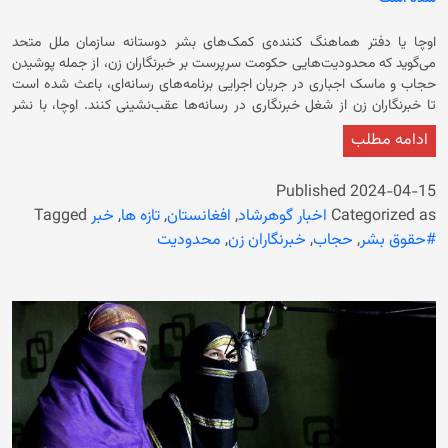
اوچا یا دفتر هماهنگ کننده‌ی کمک‌های بشر دوستانه‌ سازمان ملل متحد
می‌گوید که محدودیت‌هایی حکومت سرپرست بر خبرنگاران زن، از جمله پوشیدن
حجاب و ماسک اجباری در جریان اجرایی برنامه‌های رسانه‌ای، باعث شده است
تا خبرنگاران زن از شغل خبرنگاری در رسانه‌ها عقب‌نشینی کنند. اوچا، با نشر
زندگی‌نامه‌ای به زندگی یک خبرنگار زن که با آمدن حکومت سرپرست و وضع
ادامه مطلب
محدودیت‌ها بیکار شده است، پرداخته است. نبیلا، فعال حقوق زن و خبرنگار
بود که برنامه‌های تلویزیونی را برای زنان در ولایت بامیان، رهبری می‌کرد. درباره‌ی
زنان و جامعه بحث می‌کرد. در ادامه آمده است که نبیلا از طریق نوشته‌های
Published
2024-04-15
خود، از کمک‌های زنان موفق، از جمله امدادرسان‌های زن، تجلیل کرده و زنان را
Categorized as
اخبار گوهرشاد
,
افغانستان
,
تازه ها
,
خبر
Tagged
در جامعه بر حمایت از زنان دیگر، تشویق می‌کرد. دفتر هماهنگ کننده‌ی
#حقوق بشر
,
حجاب
,
خبرنگاران زن
,
محدودیت
کمک‌های بشر دوستانه‌ سازمان ملل متحد، نوشته است: «از سال ۲۰۱۹ تا
وسط‌های سال ۲۰۲۱، نبیلا به تلویزیون منتقل شد. او به‌عنوان مجری اخبار،
به‌روزرسانی‌های به‌موقع و آگاهانه را به مخاطبان در سراسر این ولایت ارائه کرد.
هم‌زمان، او از تئاتر به‌عنوان سکویی برای دفاع از حقوق زنان استفاده کرد.
اجراهای او آزادی‌های شخصی زنان مانند حقوق ارث و آزادی انتخاب همسر را
ترویج می‌کرد. از طریق این روی‌کرد دوگانه، هدف او افزایش آگاهی و ایجاد
گفتگوهای معنادار در مورد موضوعاتی بود که برای توان‌مندسازی و برابری زنان
حیاتی است.» اوچا گفت که پس از تسلط حکومت فعلی، آرزوهای نبیلا و هزاران
خبرنگار زن در افغانستان، با محدودیت‌های که حکومت فعلی بر خبرنگاران زن، از
جمله اجبار به پوشیدن حجاب در حین پخش، به چالش کشیده شد؛ این دستور