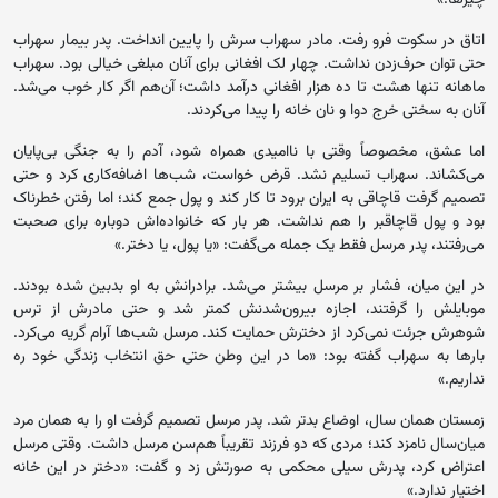
اتاق در سکوت فرو رفت. مادر سهراب سرش را پایین انداخت. پدر بیمار سهراب
حتی توان حرف‌زدن نداشت. چهار لک افغانی برای آنان مبلغی خیالی بود. سهراب
ماهانه تنها هشت تا ده هزار افغانی درآمد داشت؛ آن‌هم اگر کار خوب می‌شد.
آنان به سختی خرج دوا و نان خانه را پیدا می‌کردند.
اما عشق، مخصوصاً وقتی با ناامیدی همراه شود، آدم را به جنگی بی‌پایان
می‌کشاند. سهراب تسلیم نشد. قرض خواست، شب‌ها اضافه‌کاری کرد و حتی
تصمیم گرفت قاچاقی به ایران برود تا کار کند و پول جمع کند؛ اما رفتن خطرناک
بود و پول قاچاقبر را هم نداشت. هر بار که خانواده‌اش دوباره برای صحبت
می‌رفتند، پدر مرسل فقط یک جمله می‌گفت: «یا پول، یا دختر.»
در این میان، فشار بر مرسل بیشتر می‌شد. برادرانش به او بدبین شده بودند.
موبایلش را گرفتند، اجازه بیرون‌شدنش کمتر شد و حتی مادرش از ترس
شوهرش جرئت نمی‌کرد از دخترش حمایت کند. مرسل شب‌ها آرام گریه می‌کرد.
بارها به سهراب گفته بود: «ما در این وطن حتی حق انتخاب زندگی خود ره
نداریم.»
زمستان همان سال، اوضاع بدتر شد. پدر مرسل تصمیم گرفت او را به همان مرد
میان‌سال نامزد کند؛ مردی که دو فرزند تقریباً هم‌سن مرسل داشت. وقتی مرسل
اعتراض کرد، پدرش سیلی محکمی به صورتش زد و گفت: «دختر در این خانه
اختیار ندارد.»