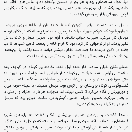
انبار مواد ساختمانی بود و هر روز با دستان ترک‌خورده و لباس‌های خاکی به
خانه برمی‌گشت. او مردی خسته و عصبی بود؛ مردی که سال‌ها جنگ، بیکاری و
قرض، مهربانی را از وجودش گرفته بود.
مرسل بیشتر عصرها برای
آوردن آب یا خرید نان از خانه بیرون می‌شد.
همان‌جا بود که کم‌کم سهراب را دید؛
پسری بیست‌وپنج‌ساله که در دکان ترمیم
موبایل کار می‌کرد. سهراب جوانی بلندقد و آرام بود. پدرش بیمار و خانواده‌اش
فقیر بودند. او از نوجوانی کار کرده بود تا خرج خانه را بدهد. گاهی شب‌ها تا دیر
وقت در دکان می‌ماند تا چند صد افغانی بیشتر درآمد داشته باشد. با این‌همه،
برخلاف خستگی همیشگی زندگی، هنوز لبخند آرامی بر لب داشت.
آشنایی‌شان خیلی ساده آغاز شد؛ اول فقط نگاه‌هایی کوتاه در کوچه، بعد
سلام‌هایی آرام و بعدتر حرف‌هایی کوتاه کنار نانوایی یا سر چاه آب. در شهری که
حتی حرف‌زدن دختر و پسر می‌توانست برای خانواده‌ها «ننگ» باشد، همین
گفت‌وگوهای کوتاه برای‌شان پر از ترس بود. مرسل همیشه با عجله حرف می‌زد
و دوروبرش را نگاه می‌کرد تا کسی نبیند. اما سهراب هر بار با احترام و آرامش با
او رفتار می‌کرد. همین احترام، همین گوش‌دادن ساده، چیزی بود که مرسل
کمتر در زندگی‌اش تجربه کرده بود.
ماه‌ها گذشت و رابطه‌ای عمیق میان‌شان شکل گرفت؛ نه رابطه‌ای شبیه
قصه‌های عاشقانه، بلکه پیوندی میان دو انسان خسته که در دل تاریکی زندگی،
تنها در کنار هم اندکی آرامش پیدا کرده بودند. سهراب برایش از رؤیای داشتن