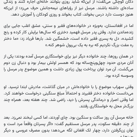
دکان کوچکی می‌گفت؛ از این‌که شاید روزی بتوانند خانه‌ای اجاره کنند و زندگی
ساده‌ای داشته باشند. مرسل نیز از رؤیاهای نیمه‌جانش حرف می‌زد؛ از این‌که
هنوز دوست دارد درس بخواند، کتاب بخواند و روزی کودکان را آموزش دهد.
اما در افغانستان، به‌ویژه در خانواده‌های فقیر و سنتی، عشق اغلب جایی برای
زنده‌ماندن ندارد. وقتی پدر مرسل فهمید دختری که سال‌ها برایش کار کرده و رنج
کشیده، دل به پسری فقیر داده است، خشمگین شد. بارها فریاد زد: «ما دختر
ره مفت بزرگ نکردیم که بره به یک بی‌پول شوهر کنه.»
در همان روزها، چند خانواده دیگر نیز برای خواستگاری مرسل آمده بودند؛ یکی از
آنان مردی حدود چهل‌وپنج‌ساله بود که همسر اولش بیمار بود و دنبال زن دوم
می‌گشت. آن مرد توان پرداخت پول زیادی داشت و همین موضوع پدر مرسل را
وسوسه کرده بود.
وقتی سهراب موضوع را با خانواده‌اش در میان گذاشت، مادرش ابتدا ترسید. او
می‌دانست خانواده دختر فقیرند و احتمالاً مبلغ سنگینی درخواست خواهند کرد.
اما وقتی اصرار و درماندگی پسرش را دید، راضی شد. چند هفته بعد، همراه چند
بزرگ‌تر محل به خواستگاری رفتند.
خانه مرسل آن روز ساکت و سنگین بود. چای آوردند، اما کسی لبخند نمی‌زد. بعد
از چند دقیقه سکوت، پدر مرسل مستقیم گفت: «اگر پسرتان واقعاً مرد است و
توان زن‌گرفتن دارد، چهار لک افغانی لگه می‌دهد؛ بدون مصرف عروسی و دیگر
چیزها.»