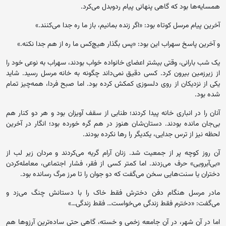
همسایه‌ها بود که گاهی پنهانی پیام ردوبدل می‌کرد.
آخرین پیام مرسل کوتاه بود: «اگر زنده بمانیم، باز ما ره جدا می‌کنند.»
و آخرین پاسخ سهراب این بود: «پس بگذار هیچ‌کس ما ره از هم جدا نکنه.»
یک شب بارانی، وقتی بیشتر اعضای خانواده خواب بودند، سهراب به نوعی خود را
از زیرزمین بیرون کرد. کسی دقیق نمی‌داند چگونه به خانه مرسل رسید. شاید
یکی از نزدیکان از روی دلسوزی کمکش کرده بود. اما صبح فردا، همه‌چیز تمام
شده بود.
آنان را در انباری خانه پیدا کردند؛ طنابی از سقف آویزان بود و هر دو کنار هم
بی‌جان مانده بودند. دستان‌شان هنوز در هم گره خورده بود؛ انگار در آخرین
لحظه نیز از ترس جدایی، یکدیگر را رها نکرده بودند.
آن روز کوچه پر از جمعیت شد. زنان آرام گریه می‌کردند و مردان زیر لب از
«بی‌آبرویی» حرف می‌زدند. اما کمتر کسی از فقر، فشار اجتماعی، معامله‌کردن
دختران یا سنت‌هایی سخن می‌گفت که دو جوان را تا مرز مرگ رسانده بود.
مادر مرسل هنگام دفن دخترش فقط خاک را با دستانش چنگ می‌زد و
می‌گفت: «دخترم فقط زندگی می‌خواست… فقط زندگی…»
اما در آن شهر، در آن جامعه زخمی و خسته، گاهی حتی ساده‌ترین آرزوها هم