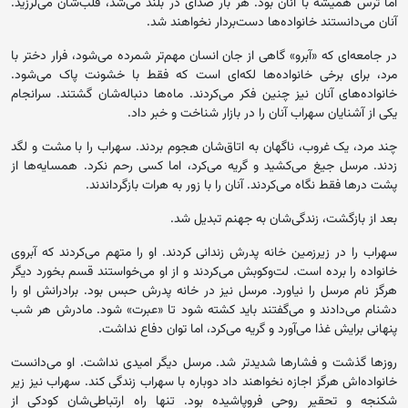
اما ترس همیشه با آنان بود. هر بار صدای در بلند می‌شد، قلب‌شان می‌لرزید.
آنان می‌دانستند خانواده‌ها دست‌بردار نخواهند شد.
در جامعه‌ای که «آبرو» گاهی از جان انسان مهم‌تر شمرده می‌شود، فرار دختر با
مرد، برای برخی خانواده‌ها لکه‌ای است که فقط با خشونت پاک می‌شود.
خانواده‌های آنان نیز چنین فکر می‌کردند. ماه‌ها دنباله‌شان گشتند. سرانجام
یکی از آشنایان سهراب آنان را در بازار شناخت و خبر داد.
چند مرد، یک غروب، ناگهان به اتاق‌شان هجوم بردند. سهراب را با مشت و لگد
زدند. مرسل جیغ می‌کشید و گریه می‌کرد، اما کسی رحم نکرد. همسایه‌ها از
پشت درها فقط نگاه می‌کردند. آنان را با زور به هرات بازگرداندند.
بعد از بازگشت، زندگی‌شان به جهنم تبدیل شد.
سهراب را در زیرزمین خانه پدرش زندانی کردند. او را متهم می‌کردند که آبروی
خانواده را برده است. لت‌وکوبش می‌کردند و از او می‌خواستند قسم بخورد دیگر
هرگز نام مرسل را نیاورد. مرسل نیز در خانه پدرش حبس بود. برادرانش او را
دشنام می‌دادند و می‌گفتند باید کشته شود تا «عبرت» شود. مادرش هر شب
پنهانی برایش غذا می‌آورد و گریه می‌کرد، اما توان دفاع نداشت.
روزها گذشت و فشارها شدیدتر شد. مرسل دیگر امیدی نداشت. او می‌دانست
خانواده‌اش هرگز اجازه نخواهند داد دوباره با سهراب زندگی کند. سهراب نیز زیر
شکنجه و تحقیر روحی فروپاشیده بود. تنها راه ارتباطی‌شان کودکی از