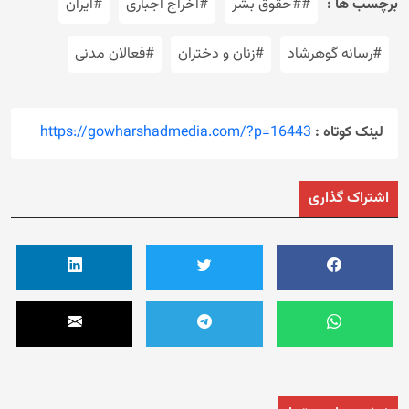
برچسب ها :
##حقوق بشر
#اخراج اجباری
#ایران
#رسانه گوهرشاد
#زنان و دختران
#فعالان مدنی
لینک کوتاه :
https://gowharshadmedia.com/?p=16443
اشتراک گذاری