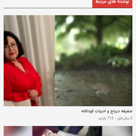
نوشته های مرتبط
شفیقه دیباج و ادبیات کودکانه
2 سال قبل
-
712 بازدید