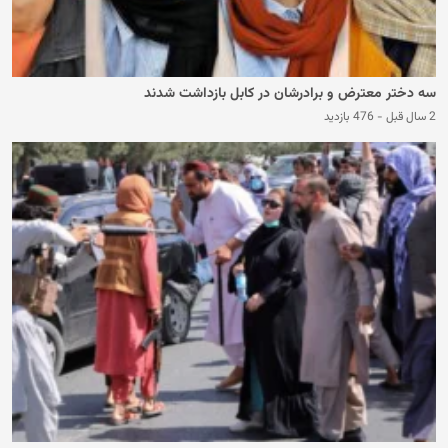
سه دختر معترض و برادرشان در کابل بازداشت شدند
2 سال قبل
-
476 بازدید