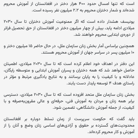
است که تنها امسال حدود ۴۰۰ هزار دختر در افغانستان از آموزش ‏محروم
شده‌اند و شمار دختران محروم به ۲.۲ میلیون نفر ‏رسیده است.
یونیسف هشدار داده است که اگر ممنوعیت آموزش دختران تا سال ‌‏۲۰۳۰
میلادی ادامه یابد، بیش از چهار میلیون دختر در افغانستان ‏از حق تحصیل فراتر
از دوره‌ی ابتدایی محروم خواهند شد.‏
همچنین براساس آمار بخش زنان سازمان ملل، در حال حاضر ۱۵ ‏میلیون دختر و
۱۰ میلیون پسر در سراسر جهان از آموزش ‏محروم هستند.‏
این دفتر در اهداف خود اعلام کرده است که تا سال ۲۰۳۰ میلادی، ‏اطمینان
حاصل خواهد شد که همه دختران و پسران آموزش ‏ابتدایی و متوسطه رایگان،
عادلانه و با کیفیت را به پایان ‏برسانند و به نتایج یادگیری مرتبط و مؤثر در
راستای هدف ‌‏۴ توسعه پایدار دست یابند‎.‎
بخش زنان سازمان ملل متحد افزوده است که تا سال ۲۰۳۰ میلادی، ‏دسترسی
برابر همه زنان و مردان به آموزش فنی، حرفه‌ای ‏و عالی مقرون‌به‌صرفه و با
کیفیت، از جمله آموزش دانشگاهی، ‏تضمین شود‎.‎
باید گفت که حکومت سرپرست از زمان تسلط دوباره بر افغانستان
محدودیت‌های گسترده بر حقوق و آزادی‌های اساسی زنان وضع و آنان را از
آموزش و کار محروم کرده‌اند.