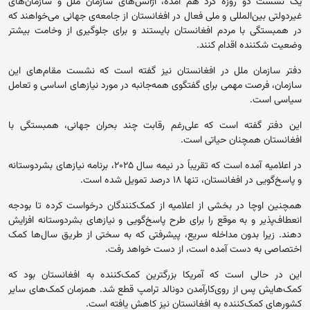
یک ‏نشست دو روزه گرد هم آمده، آژانس‌های سازمان ملل و سازمان‌های
غیردولتی بین‌المللی و ملی فعال در افغانستان از جامعه‌ی جهانی می‌خواهند که
در ‏همبستگی با مردم افغانستان بایستند و برای جلوگیری از وخامت بیشتر
وضعیت ‏شکننده اقدام کنند‎.‎
دفتر سازمان ملل در افغانستان نیز گفته است که نشست مقام‌های این
سازمان، فرصت مهمی برای گفتگوی همه‌جانبه در مورد نیازهای ‏اساسی و تعامل
سیاسی است. ‏
این دفتر گفته است که علی‌رغم رقابت چند بحران جهانی، همبستگی با
افغانستان ‏همچنان حیاتی است.‏
در اعلامیه آمده است که تقریباً در ‏نیمه سال ۲۰۲۵، برنامه نیازهای بشردوستانه
و پاسخ‌گویی در افغانستان، تنها ۱۸ ‏درصد تمویل شده است.‏
همچنین اوچا در بخشی از اعلامیه از کمک‌کنندگان درخواست کرده تا بودجه
انعطاف‌پذیر و به موقع را برای ‏طرح پاسخ‌گویی و نیازهای بشردوستانه افزایش
دهند. ‏زیرا بدون مداخله سریع، پیشرفتی که به سختی از طریق سال‌ها ‏کمک
اختصاصی به دست آمده است، از دست خواهد رفت.
این در حالی است که آمریکا بزرگترین کمک‌کننده به افغانستان بود که
کمک‌هایش پس از روی‌کارآمدن ‏دونالد ترامپ قطع شد.‏ همزمان کمک‌های سایر
کشورهای کمک‌کننده به افغانستان نیز کاهش یافته است.‏