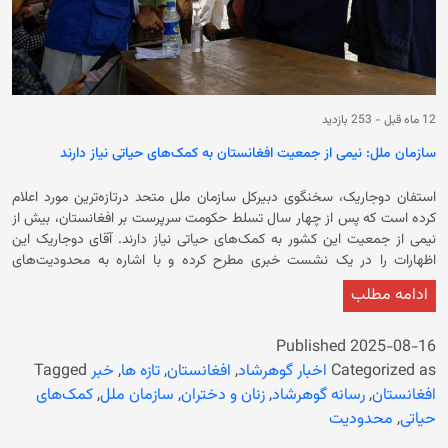
12 ماه قبل
-
253 بازدید
سازمان ملل: نیمی از جمعیت افغانستان به کمک‌های حیاتی نیاز دارند
استفان دوجاریک، سخنگوی دبیرکل سازمان ملل متحد درتازه‌ترین مورد اعلام
کرده است که پس از چهار سال تسلط حکومت سرپرست بر افغانستان، بیش از
نیمی از جمعیت این کشور به کمک‌های حیاتی نیاز دارند. آقای دوجاریک این
اظهارات را در یک نشست خبری مطرح کرده و با اشاره به محدودیت‌های
حکومت فعلی گفته است که دختران و زنان در افغانستان آسیب‌پذیراند. وی در
ادامه مطلب
ادامه تاکید کرده است که حکومت سرپرست مجموعه‌ای از سیاست‌های
محدودکننده را اعمال کرده‌اند که زنان و دختران را از آموزش، نیروی کار و زندگی
عمومی محروم کرده است. سخنگوی دبیرکل سازمان ملل متحد کمک‌های
Published
2025-08-16
بشردوستانه به زنان و دختران را یک راه نجات عنوان کرده است. اخراج مهاجران
Categorized as
اخبار گوهرشاد
,
افغانستان
,
تازه ها
,
خبر
Tagged
از ایران و پاکستان همچنین استفان دوجاریک در بخشی دیگر از اظهارات خود
افغانستان
,
رسانه گوهرشاد
,
زنان و دختران
,
سازمان ملل
,
کمک‌های
هشدار داد که با افزایش تعداد بازگشت‌کنندگان به افغانستان، نیازهای حیاتی در
حیاتی
,
محدودیت
این کشور در حال افزایش است. او افزوده است که طبق آمارهای ارائه شده، از