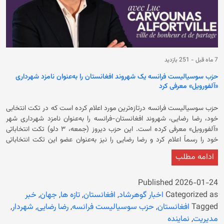
7 ماه قبل
-
251 بازدید
حزب سوسیالیست فرانسه یک شهروند افغانستان را به‌عنوان نامزد شهرداری
«آلفورویل» معرفی کرد
حزب سوسیالیست فرانسه درتازه‌ترین مورد اعلام کرده است که در تکت انتخابی
خود، رضا رضایی، شهروند افغانستان-فرانسه را به‌عنوان نامزد شهرداری شهر
«آلفورویل» معرفی کرده است. این حزب دیروز (جمعه، ۳ دلو) تکت انتخاباتی
خود را رسماً اعلام کرد و رضا رضایی را نیز به‌عنوان عضو این تکت انتخاباتی
معرفی کرد. در اعلامیه آمده است که رضا رضایی در صورت پیروزی تکت
ادامه مطلب
انتخاباتی حزب سوسیالیست فرانسه، برای شش سال به‌عنوان یک عضو ارشد
رهبری و مدیریتی در شهرداری «آلفورویل» انتخاب می‌شود. در اعلامیه‌ی حزب
سوسیالیست فرانسه آمده است که او در سال ۲۰۰۰ میلادی به‌عنوان پناهنده
Published
2026-01-24
وارد فرانسه شده و اکنون یک عضو حزب سوسیالیست فرانسه به شمار می‌رود.
Categorized as
اخبار گوهرشاد
,
افغانستان
,
تازه ها
,
جهان
,
خبر
همچنین در اعلامیه آمده است که رضا رضایی از مسوولان ارشد یک نهاد به
Tagged
افغانستان
,
حزب سوسیالیست فرانسه
,
رضا رضایی
,
شهردار
,
اسم «کلبه دوست» است که در سال‌های اخیر میزبان چندین نشست در مورد
مدیریت
,
نماینده