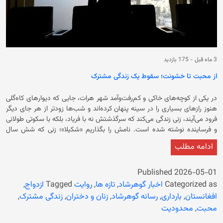
3 ماه قبل
-
175 بازدید
از محبت تا خشونت؛ سقوط یک زندگی مشترک
در یکی از کوچه‌های خاکی و کم‌رفت‌وآمد شهر هرات، جایی که دیوارهای کاه‌گلی
هنوز رازهای بسیاری را در سینه پنهان کرده‌اند و شب‌ها زودتر از هر جای دیگر
فرود می‌آیند، زنی زندگی می‌کند که سرگذشتش نه با فریاد، بلکه با سکوتی طولانی
و فرساینده نوشته شده است. نامش را بگذاریم «شکیلا»؛ زنی که شش سال
پیش، با دلی سرشار از امید و چشمانی روشن از رؤیا، قدم به خانه‌ای گذاشت که
ادامه مطلب
گمان می‌کرد قرار است پناهگاهش باشد؛ جایی برای محبت، صمیمیت و شاید
روزی صدای خنده کودکی که به زندگی‌اش معنا ببخشد. آرزوهای شکیلا ساده
بود؛ نه خانه‌ای بزرگ می‌خواست و نه زندگی‌ای تجملی. تنها می‌خواست دوست
Published
2026-05-01
داشته شود و در کنار مردی که انتخاب کرده بود ـ یا برایش انتخاب شده بود ـ
Categorized as
اخبار گوهرشاد
,
تازه ها
,
روایت
Tagged
ازدواج
,
احساس امنیت کند. سال‌های نخست زندگی‌شان، هرچند خالی از دشواری نبود،
افغانستان
,
بارداری
,
رسانه گوهرشاد
,
زنان و دختران
,
زندگی مشترک
,
اما برای شکیلا قابل تحمل و گاه دلگرم‌کننده بود. شوهرش در آن سه سال اول،
محبت
,
محدودیت
مردی به نظر می‌رسید که می‌خواهد زندگی را بسازد. گاهی با دست خالی به خانه