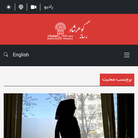
رادیو
English
برچسب:
محبت