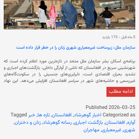
5 ماه قبل
-
175 بازدید
سازمان ملل: زیرساخت‌ غیرمعیاری شهری زنان را در خطر قرار داده است
برنامه‌ی اسکان بشر سازمان ملل متحد در تازه‌ترین مورد اعلام کرده است که
شهرنشینی سریع در افغانستان که ناشی از آوارگی داخلی، بازگشت‌های اجباری و
تشدید بحران اقتصادی است، نابرابری‌های جنسیتی را در سکونت‌گاه‌های
غیررسمی و حاشیه‌‌های شهر در سراسر افغانستان افزایش می‌دهد. این نهاد
امروز (چهارشنبه، ۵ حمل) با نشر پیامی نوشته است که از طریق
ادامه مطلب
نظرسنجی‌هایی در جوامع با حضور جمعیت‌های زیاد به‌حاشیه‌رانده‌شده، دریافته
است که ظرفیت بالقوه‌ی شهرها برای ایجاد فرصت‌های بهتر نه تنها شکاف‌های
زیان‌بار جنسیتی را کاهش نداده بل که آن‌ها را بیشتر نیز کرده است. این نهاد در
Published
2026-03-25
ادامه تاکید کرده است که با حاکمیت حکومت سرپرست، تقریباً همه مسیرهای
Categorized as
اخبار گوهرشاد
,
افغانستان
,
تازه ها
,
خبر
Tagged
سنتی برای تأمین امنیت، کرامت و توان‌مندسازی زنان و دختران در افغانستان از
آواره
,
افغانستان
,
بازگشت اجباری
,
رسانه گوهرشاد
,
زنان و دختران
,
میان برداشته شده است. برنامه‌ی اسکان بشر ملل متحد، این مسیرها را آموزش
شهری
,
غیرمعیاری
,
مهاجران
رسمی، آزادی‌ رفت‌وآمد در فضا‌های عمومی، کار و مشارکت عمومی و رهبری