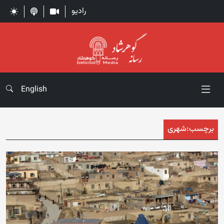
رادیو
English
برچسب:
شهری