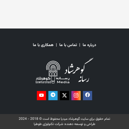
رییس‌جمهور ایالات متحده، دستور توقف موقت ۹۰ روزه کمک‌های توسعه‌ای
خارجی را صادر کرد. این تصمیم به منظور بازنگری در کارایی این کمک‌ها و
هماهنگی آن‌ها با سیاست‌های خارجی حکومت او اتخاذ شده است. سازمان
ملل متحد گفته است که در هر دو ساعت یک مادر در افغانستان به علت
عوارض قابل پیش‌گیری مرتبط به حاملگی و زایمان جانش را از دست می‌دهد. به
گفته‌ی ملل متحد، در حال حاضر افغانستان یکی از کشورهای در جهان است که
بیش‌ترین میزان مرگ و میر مادران را دارد. در گزارش آمده است: «در زمانی که
حقوق زنان و دختران افغان در حال از بین رفتن است، بدون حمایت صندوق
درباره ما
|
تماس با ما
|
همکاری با ما
جمعیت ملل متحد جان بسیاری از مردم از دست خواهد رفت.» بر بنیاد
معلومات ملل متحد، با وجود کاهش کمک‌ها، این سازمان در سال گذشته
میلادی توانست برای بیش از ۱۳ میلیون نفر در افغانستان خدمات ارائه کند.
همچنین در بخشی این گزارش آمده است که توقف کمک‌ها سبب مسدود
شدن بیش از ۶۰ مرکز صحی در پاکستان خواهد شد و همچنان کم از کم ۱.۷
میلیون نفر به شمول ۱.۲ میلیون مهاجر افغانستان در آن کشور از دسترسی به
خدمات صحی محروم خواهند شد. صندوق جمعیت ملل متحد گفته است که
برای ادامه‌ی برنامه‌های کمک‌های بشردوستانه در افغانستان، پاکستان و
بنگله‌دش تا پایان سال ۲۰۲۵ میلادی، ۳۰۸ میلیون دالر نیاز دارد. همچنین پیش
از این، سازمان جهانی صحت گفته بود که ۳۱۰ مرکز صحی به شمول شفاخانه‌ها
در افغانستان، با کاهش خدمات و عدم حمایت مواجه خواهند شد. بر اساس
آمار سازمان جهانی صحت، برای سال‌های ۲۰۲۴ و ۲۰۲۵ میلادی برنامه‌های
تمام حقوق برای سایت گوهرشاد میدیا محفوظ است © 2018 - 2024
امدادرسانی بشری در بخش صحت ۲۹۴ میلیون دالر در افغانستان کمبود بودجه
طراحی و توسعه دهنده:
شرکت تکنولوژی طوطیا
دارد.