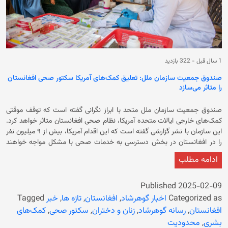
1 سال قبل
-
322 بازدید
صندوق جمعیت سازمان ملل: تعلیق کمک‌های آمریکا سکتور صحی افغانستان
را متاثر می‌سازد
صندوق جمعیت سازمان ملل متحد با ابراز نگرانی گفته است که توقف موقتی
کمک‌های خارجی ایالات متحده آمریکا، نظام صحی افغانستان متاثر خواهد کرد.
این سازمان با نشر گزارشی گفته است که این اقدام آمریکا، بیش از ۹ میلیون نفر
را در افغانستان در بخش دسترسی به خدمات صحی با مشکل مواجه خواهند
شد. در گزارش آمده است که فعالیت حدود ۶۰۰ تیم صحی سیار و مراکز مشاوره
ادامه مطلب
صحی در افغانستان نیز به دلیل این اقدام با مشکل مواجه خواهند شد. پیو
اسمیت، رییس بخش آسیا صندوق جمعیت ملل متحد از کاهش بودجه برای
رسیدگی به نیازمندان اظهار نگرانی کرده و گفته است که در حال حاضر، زندگی
Published
2025-02-09
میلیون‌ها زن و دختر در افغانستان، بنگله‌دیش و پاکستان به دلیل عدم
Categorized as
اخبار گوهرشاد
,
افغانستان
,
تازه ها
,
خبر
Tagged
دسترسی به خدمات صحی حیاتی که توسط این سازمان حمایت می‌شود، در
افغانستان
,
رسانه گوهرشاد
,
زنان و دختران
,
سکتور صحی
,
کمک‌های
معرض خطر قرار دارد. دونالد ترمپ در نخستین روز کاری خود به عنوان
بشری
,
محدودیت