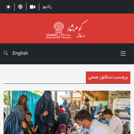
رادیو
English
برچسب:
سکتور صحی