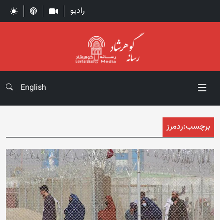
رادیو
English
برچسب:
ردمرز