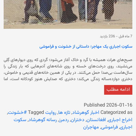
7 ماه قبل
-
236 بازدید
سکوتِ اجباریِ یک مهاجر؛ داستانی از خشونت و فراموشی
صبح‌های هرات همیشه با گرد و خاک آغاز می‌شود؛ گردی که روی دیوارهای گِلی
می‌نشیند، روی درخت‌های خسته و روی شانه‌های آدم‌هایی که بار زندگی را
سال‌هاست بی‌صدا حمل می‌کنند. در یکی از همین خانه‌های قدیمی و خاموش،
دختری دوازده‌ساله زندگی می‌کند؛ دختری که صدایش هنوز کودکانه است، اما
چشم‌هایش دیگر چیزی از کودکی نمی‌دانند. نامش را «ریحانه» بگذاریم؛ نامی که
ادامه مطلب
خودش هم دیگر به آن دل‌خوش نیست، چون حس می‌کند آن ریحانه‌ی کوچکِ
سابق، جایی میان مرز ایران و افغانستان جا مانده است. ریحانه تا یک سال
پیش در حاشیه‌ی یکی از شهرهای ایران زندگی می‌کرد؛ نه در خانه‌ای امن، نه در
Published
2026-01-16
محله‌ای آرام. پدرش کارگر ساختمانی بود، مادرش خانه‌دار و خود او دختری که
Categorized as
اخبار گوهرشاد
,
تازه ها
,
روایت
Tagged
#خشونت
,
رؤیای مکتب رفتن را در دل نگه می‌داشت، حتی وقتی می‌دانست «اتباع» بودن
اخراج اجباری
,
افغانستان
,
دختران
,
ردمرز
,
رسانه گوهرشاد
,
سکوت
یعنی همیشه یک قدم عقب‌تر ایستادن. ریحانه مکتب نمی‌رفت، اما هر روز وقتی
اجباری
,
فراموشی
,
مهاجران
کودکان همسایه با کیف‌های رنگی از کوچه می‌گذشتند، تا دیر وقت به دفترچه‌ی