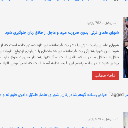
رقص، موسیقی، استفاده از عطر 
گفت‌وگوی زنان با مر
نامزدی و عروسی دیده میشود استعمال عطر توسط زنان است در شریعت جایز نیس
منع نشاندن عروس و داماد در جایگاه بل
1 سال قبل
-
752 بازدید
محفل ع
شورای علمای غزنی: بدون ضرورت مبرم و عاجل از طلاق زنان جلوگیری شود
آمده است: «یکی از صحنه‌های آشکار بی‌غیرتی و بی‌حیایی که امروزه در بر
شورای علمای ولایت غزنی با نشر یک فیصله‌نامه‌ی تازه دستور داده است که از
اجازه‌ی چنین کاری می‌دهد، دیوث خوانده و گفته است: «کسی که نسبت به
شود. این شورا به‌تازگی یک فیصله‌نامه‌ی ۱۵ ماده‌ای 
باشد و آنان را در برابر دیدگان مردم به نمایش بگذارد چنین شخص در نصو
حلال‌ها، حلال بد در اسلام طلاق است. مگر تنها به‌خاطر ضرورت جواز دارد. 
پرهیز شود.» در ماده پنجم این فیصله‌نامه آمده است که اخیراً برخی ا
ادامه مطلب
اقتصاد
آمده است که مهر زیاد سبب اعمال ناجایز می‌شود و شورای علما و متنفذان ه
ر
Tagged
حرام
,
رسانه گوهرشاد
,
زنان
,
شورای علما
,
طلاق دادن
,
طویانه و م
اگر می‌شود برای هر یکی مهر تعیین شود. همین‌طور 
1 سال قبل
-
573 بازدید