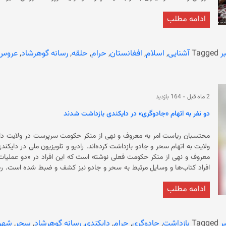
ادامه مطلب
دختر و پسر در خواستگاری وزارت ارشاد، حج و اوقاع تاکید ک
در ازدواج «حرام» است. این وزارت نوشته است: «در میان بع
ر
Tagged
آشنایی
,
اسلام
,
افغانستان
,
حرام
,
حلقه
,
رسانه گوهرشاد
,
عروس 
را به انگشت دختر می‌کند و دختر نیز انگشتری را به انگشت پسر می‌کند یا اینک
حنابندان را که از سنت‌های فرهنگی ازدواج در افغانستان است، بسته نشدن ع
2 ماه قبل
-
164 بازدید
دو نفر به اتهام «جادوگری» در دایکندی بازداشت شدند
ترقه‌بازی در مراسم نامزدی و 
و راکت نیست» و باعث ترسیدن مردم می‌شو
محتسبان ریاست امر به معروف و نهی از منکر حکومت سرپرست در ولایت دایکن
عروس «کارهای ناروا و حرام» انجام می‌شود. حکو
افر
لب‌ها و استفاده از مواد آرایشی بر چهره به گونه‌ای که زن گندم‌گون یا تیره‌پ
دو نفر پس از ا
ادامه مطلب
خوانده‌اند. مأموران امر به معروف حدود ۱۰ روز قب
لباس‌های نازک و تنگ وزارت حج پوشیدن «لباس‌های نازک و بدن‌ن
بودند.
در مراسم نامزدی و عروسی ممنوع است. همچنین پوشی
ر
Tagged
بازداشت
,
جادوگری
,
حرام
,
دایکندی
,
رسانه گوهرشاد
,
سحر
,
شهر