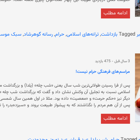
حکومت فعلی د
ادامه مطلب
هنرمندان از کشور فرار کرده یا از هن
سرودن نعت و تولید ترانه‌های اسل
قابل ملاحظه‌ای از هنرمندان ناگزیر شده‌اند که افغانستان را ترک کنند. برخ
ر
Tagged
بازداشت
,
ترانه‌های اسلامی
,
حرام
,
رسانه گوهرشاد
,
سبک موسی
دست‌اندکاران هنر موسیقی در افغانستان به سایر کشورها از جمله ازبکستان، تا
3 سال قبل
-
475 بازدید
مراسم‌های فرهنگی حرام نیست!
پس از فرا رسیدن طولانی‌ترین شب سال یعنی «شب چله» (یلدا) و بزرگداشت م
اسلامی نسبت به تجلیل آن وکنش نشان داد و گفت که بزرگداشت شب چله «حر
فرهنگی که جزء فرهنگ و عنعنات شمار کثیری از مردم افغانستان به‌حساب می‌آ
ادامه مطلب
مخالفت با این مراسم‌ها دلیل می‌آورند که «اینگونه رسومات در دین اسلام 
مشابه آن این است که چون «خدا» در «قرآن» و «پیامبر خدا(ص)» در «احادیث
«جایز» نیست و لزوماً مغایر با سنن اسلامی است. اینکه پیامبر خدا هیچ اشا
Tagged
حرام
,
شب یلدا
,
عید قربان
,
عید نوروز
,
محدودیت