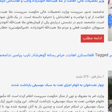
وزیر تحصیلات عالی: اطاعت از ملا هبت‌الله آخوندزاده واجب و اهانت‌اش حرا
از سلطه‌ی خود بر افغانستان محدودیت‌ بر حقوق زنان وضع کرده است.
ندامحمد ندیم، سرپرست وزارت تحصیلات عالی حکومت سرپرست، ملا هبت‌الله 
اطاعت از او را «واجب» و اه
است، ندامحمد ندیم در نشستی درباره‌ی یکی از فرمان‌های ملا هبت‌الله آخوند
امیر بر مسلمان‌ها اطاعت او است.» سرپرست وزارت تح
ادامه مطلب
«حرف کتابی است که تو بر او ایمان آوردی. همانند اقیمو الصلوة است، مثلی ک
امیر نیز همی
نمی‌توانی که برایت بگوید که اطا
دانسته است. او افزوده است: «دومین چیز این است که اهانت امی
ر
Tagged
افغانستان
,
اهانت
,
حرام
,
رسانه گوهرشاد
,
نایب پیامبر
,
ندامحمد
و دختران است که در هیچ کشور جهان نیست.
1 سال قبل
-
373 بازدید
چهار نعت‌خوان به اتهام اجرای نعت به سبک موسیقی بازداشت شدند
وزارت امر به معروف و نهی از منکر حکومت سرپرست اعلام کرده است که مأموران 