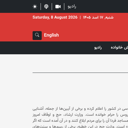
رادیو
شنبه, ۱۷ اسد ۱۴۰۵
|
Saturday, 8 August 2026
English
ش خانواده
رادیو
ر کشور را اعلام کرده و برخی از آیین‌ها از جمله، آشنایی
دختر و پسر در خواستگاری، تبادل حلقه و حنابندان در نامزدی و آرایش عروس را حرام خوانده است. وزارت ارشاد، حج و اوقاف امروز
ان مساجد فردا آن را برای مردم ابلاغ کنند و در آن آمده است که اگر
عروس و داماد از دیگران بالاتر بنشینند پدر، شوهر یا سرپرست عروس «دیوث» است. وزارت حج در این خطبه، برخی از رسم‌ها و سنت‌های