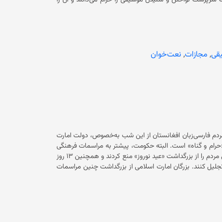
رباره‌ی هویت این چهار نعت‌خوان چیزی نگفته‌ است. حکومت سرپرست نواختن و شنیدن موسیقی را حرام می‌دانند و آن را
ممنوع کرده است. حکومت فعلی در افغانستان بارها ابزارآلات موسیقی را جمع‌آوری کرده و آتش زده است. پس از حاکمیت حکومت فعلی
ر دست کشیده‌اند. مسوولان حکومت فعلی اخیرا از هنرمندان و آوازخوان‌ها خواسته‌اند که این گروه را در
امی همکاری کنند. همچنین در افغانستان تحت حاکمیت حکومت فعلی از کنسرت، برنامه موسیقی در
رسانه‌ها و ساز و آواز در مراسم شخصی و خانوادگی خبری نیست. بسیاری از هنرمندان می‌گویند منزوی شده و امیدی هم به آینده ندارد. شمار
ی به ایران و تعدادی هم به پاکستان مهاجر شده‌اند. بعضی از
قی
,
مجازات
,
نعت‌خوان
جیکستان، ترکیه، هند و کشورهای غربی رفته‌اند.
ردم فارسی‌زبان افغانستان از این شب به‌خصوص، دولت امارت
ام و گناه» است. البته حکومت، پیشتر به مراسمات فرهنگی
دیگر نیز «حکم حرمت» و «معصیت» داده بود. مثلا در اول همین سال شمسی مردم را از بزرگداشت «عید نوروز» منع کردند و همچنین ۱۳ روز
پس از آن هم مردم را نگذاشتند که به پیشواز طبیعت بروند و «سیزده‌بدر» را تجلیل کنند. بزرگان امارت اسلامی از بزرگداشت چنین مراسمات
ید، ممانعت می‌کنند. حکومت در تمام بیانیه‌های خود مبنی بر
جایی ندارد.» فکر می‌کنم منظورشان از این جمله و جمله‌های
» اشاره‌یی به چنین مراسماتی نکرده است، لذا تجلیل از آن
ره‌یی به چنین رسوم فرهنگی نکرده است، درست می‌باشد. امّا
صرفا از «عدم اشارت» خدا و رسولش به عنعنات مردمی، حکم شرعی آن مراسم‌ها استنباط نمی‌شود. احکام شرعیِ مسائل مختلف از منابعی