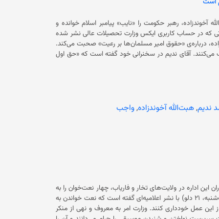
م است
عکس گرفتن و فیلم‌برداری در عروسی ممنوع شده و اگر کسی در این کارها گرفتار شود، مجازات می‌شود. قابل ذکر است که حکومت فعلی پس
آخوندزاده، رهبر حکومت را «نایب» پیامبر اسلام خوانده و
انت‌اش را «حرام» دانسته است. در یک فایل صوتی که در حساب کاربری ایکس وزارت تحصیلات عالی نشر شده
زاده، درباره‌ی «حقوق امیر مسلمان‌ها بر رعیت» صحبت می‌کند.
مسوولان حکومت فعلی و مردم ملا هبت‌الله آخوندزاده، «امیرالمؤمنین» خطاب می‌کنند. آقای ندیم در سخنرانی خود گفته است که «حق اول
صیلات عالی حکومت فعلی سخنانش را با آیه‌ای از قرآن استناد کرده و گفته است:
ه آتوا الزکاة است، همانند کتب علیکم الصیام است. اطاعت از
ن قسم حکم دارد. گپ من نیست، گپ کتاب خدا است.» وی تاکید کرده است: «کل دین را جستجو کنید، هیچ‌کس را پیدا کرده
عت امیر واجب نیست.» همچنین این مقام حکومتی «حق دوم امیر بر مسلمان‌ها» را عدم بی‌احترامی به او
ر حرام است. بغاوت از امیر مسلمان‌ها حرام است و احترام امیر
 ندیم
,
هبت‌الله آخوندزاده
,
واجب
مسلمان‌ها بر تو لازم است. به‌خاطری که امیر مسلمان‌ها، خلیفه خدا و رسول است.» وی گفته است: «اطاعت از امیر، اطاعت از پیامبر است و
اطاعت از پیامبر، اطاعت از خدا است.» ندامحمد ندیم یکی از فرماند‌هان نزدیک به هبت‌الله آخوندزاده شناخته می‌شود. ملا هبت‌الله آخوندزاده
در قندهار به‌سر می‌برد. او در این سه سال‌ونیم، پیوسته فرمان صادر کرده است. یکی از فرمان‌های ملا هبت‌الله، ممنوعیت آموزش و کار زنان
این اداره در ولایت‌های تخار و فاریاب، چهار نعت‌خوان را به
«اتهام خواندن نعت به سبک موسیقی» بازداشت کرده‌اند. این وزارت امروز (یک‌شنبه، ۲۱ دلو) با نشر اعلامیه‌ای گفته است که نعت خواندن به
سبک موسیقی در اسلام حرام است و چندین بار به آنان توصیه شده بود تا از این عمل خودداری کنند. وزارت امر به معروف و نهی از منکر