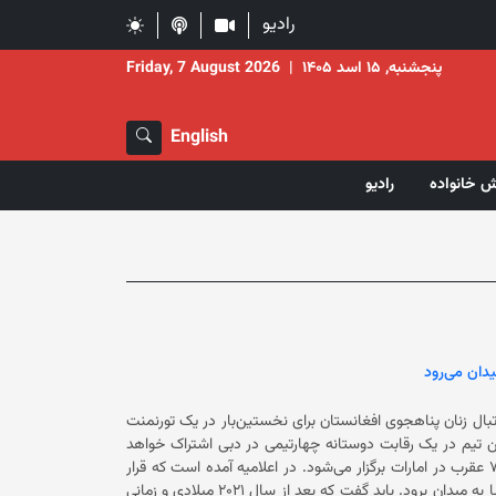
رادیو
پنجشنبه, ۱۵ اسد ۱۴۰۵
|
Friday, 7 August 2026
English
ش خانواده
رادیو
یدان می‌رود
وتبال زنان پناهجوی افغانستان برای نخستین‌بار در یک تورنمنت
اعلامیه‌ای گفته است که این تیم در یک رقابت دوستانه چهارتیمی در دبی اشتراک خواهد
کرد و این مسابقات زیر نام «FIFA Unites: Women’s Series» از تاریخ ١ تا ٧ عقرب در امارات برگزار می‌شود. در اعلامیه آمده است که قرار
است تیم زنان پناهجوی افغانستان مقابل تیم‌های ملی زنان امارات، چاد و لیبیا به میدان برود. باید گفت که بعد از سال ۲۰۲۱ میلادی و زمانی