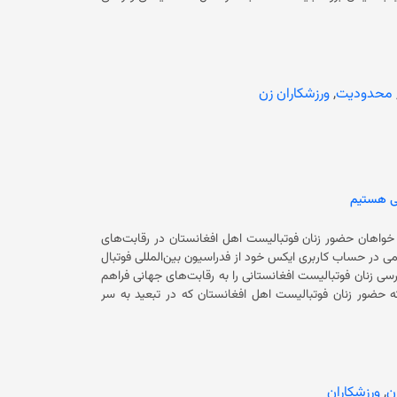
ت جان‌شان مجبور به ترک کشور شدند. بیشتر بازیکنان تیم ملی
در آسترالیا و کشورهای دیگر زندگی می‌کنند. فدراسیون بین‌المللی فوتبال در سال‌های اخیر چندین کمپ استعدادیابی را
در کشورهای مختلف راه‌اندازی کرده و در نتیجه، ترکیب ۲۳ بازیکن برای تیم زنان پناهجوی افغانستان شکل گرفته است. جیانی اینفانتینو،
ز اولویت‌های فیفا و بخش مهمی از آینده این ورزش است. این
بازی‌ها تنها رقابت نیستند؛ بلکه نماد امید و پیشرفت برای زنان در سراسر جهان به‌شمار می‌روند.» فیفا در ادامه افزوده است که تمامی
محدودیت
,
ورزشکاران زن
بازی‌های این رقابت‌ها به‌صورت زنده از پلتفرم اینترنتی این سازمان پخش خواهد شد قابل ذکر است که فوتبال مردان افغانستان همچنان
فغانستان در میدان فوتبال به‌شمار می‌رود.
للی هستیم
 خواهان حضور زنان فوتبالیست اهل افغانستان در رقابت‌های
یچارد بنت امروز (چهارشنبه، ۶ حمل) با نشر پیامی در حساب کاربری ایکس خود از فدراسیون بین‌المللی فوتبال
 زنان فوتبالیست افغانستانی را به رقابت‌های جهانی فراهم
 که حضور زنان فوتبالیست اهل افغانستان که در تبعید به سر
ن نهاد با نشر گزارشی گفته است که تا دو روز دیگر قرعه‌کشی مرحله‌ی مقدماتی جام ملت‌های
زنان آسیا ۲۰۲۶ برگزار می‌شود، اما تیم ملی فوتبال زنان افغانستان از این قرعه‌کشی غایب است. در گزارش آمده است که این رقابت‌ها راهی
برای صعود به جام جهانی زنان ۲۰۲۷ است. در ادامه آمده است که این دومین دوره‌ی پیاپی مقدماتی جام جهانی از سال ۲۰۲۱ است که تیم
زنان افغانستان از آن حذف شده است. فیفا تا اکنون در این باره چیزی نگفته است. پس از تسلط مجدد حکومت فعلی بر افغانستان، شماری
از فوتبالیست‌های زن به خارج از کشور منتقل شدند و اکنون از رقابت‌های بین‌المللی محروم شده‌اند. حکومت سرپرست در افغانستان هرگونه
ان
,
ورزشکاران