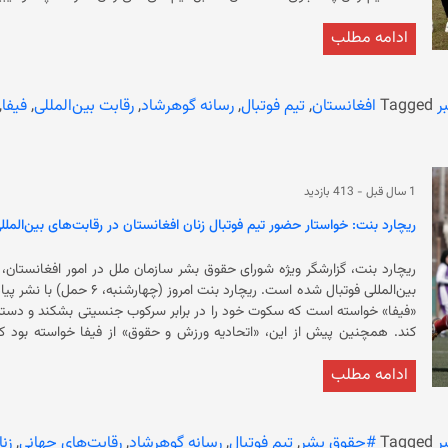
که حکومت سرپرست ورزش زنان را ممنوع کرد، بسیاری از بازیکنان زن برای نجا
ادامه مطلب
زنان افغانستان اکنون 
رئیس فیفا تاکید کرده است: «اطمینان از دسترسی تمام زنان به فوتبال یکی ا
ر
Tagged
افغانستان
,
تیم فوتبال
,
رسانه گوهرشاد
,
رقابت بین‌المللی
,
فیفا
,
به‌طور عادی ادامه دارد، این رقابت‌ها نخستین صحنه رسمی حضور دوباره زنان ا
1 سال قبل
-
413 بازدید
ریچارد بنت: خواستار حضور تیم فوتبال زنان افغانستان در رقابت‌های بین‌الم
ریچارد بنت، گزارشگر ویژه شورای حقوق بشر سازمان ملل در امور افغانستان،
بین‌المللی فوتبال شده است. ر
«فیفا» خواسته است که سکوت خود را در برابر سرکوب جنسیتی بشکند و دسترسی
کند. همچنین پیش از این، «اتحادیه ورزش و حقوق» از فیفا خواسته بود
می‌برند، در بازی‌های بین‌المللی تسهیل کند. ای
ادامه مطلب
ر
Tagged
#حقوق بشر
,
تیم فوتبال
,
رسانه گوهرشاد
,
رقابت‌های جهانی
,
زن