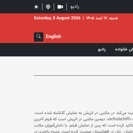
رادیو
شنبه, ۱۷ اسد ۱۴۰۵
|
Saturday, 8 August 2026
English
ش خانواده
رادیو
وایت می‌کند در مکتبی در اتریش به نمایش گذاشته شده است.
خانم باختری با نشر پیامی در حساب کاربری ایکس خود نوشته است که مکتب «schulschiff»، دومین مکتبی در اتریش است که فیلم آخرین
تان در اتریش در ادامه تاکید کرده است که پس از نمایش فیلم، با دانش‌آموزان مکتب
گفتگو کرده و در باره‌ی جایگاه عدالت و حقوق بشر در نظم جهانی و وضعیت دختران زنان در افغانستان صحبت کرده است. منیژه باختری در