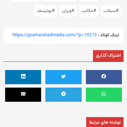
#سیلاب
#مکاتب
#ویران
#یونیسف
لینک کوتاه :
https://gowharshadmedia.com/?p=19273
اشتراک گذاری
نوشته های مرتبط