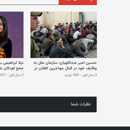
حسین امیر عبداللهیان: سازمان ملل به
نیلا ابراهیمی ب
وظایف خود در قبال مهاجرین افغان در
صلح کودکان ش
ایران توجه کند
3 سال قبل
-
550 بازدید
2 سال قبل
-
637 بازدی
نظرات شما