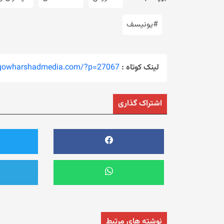
#یونیسف
لینک کوتاه :
/gowharshadmedia.com/?p=27067
اشتراک گذاری
نوشته های مرتبط