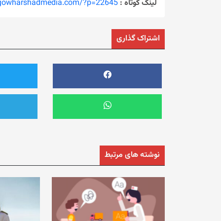
لینک کوتاه :
/gowharshadmedia.com/?p=22645
اشتراک گذاری
نوشته های مرتبط