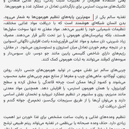
یعنی استفاده هم‌زمان از تغییرات سبک زندگی، رژیم غذایی متعادل و
تکنیک‌های مدیریت استرس برای بازگرداندن تعادل در عملکرد غدد و هورمون‌ها.
تغذیه سالم یکی از
مهم‌ترین پایه‌های تنظیم هورمون‌ها به شمار می‌رود.
بدن انسان شبکه‌ای هوشمند است
که با دریافت مواد غذایی مختلف،
تنظیمات شیمیایی خود را تغییر می‌دهد. مواد مغذی نه تنها سوخت سلول‌ها
هستند، بلکه پیام‌رسان‌های هورمونی را نیز تحت تأثیر قرار می‌دهند. مصرف
زیاد شیرینی، نان سفید و مواد غذایی فرآوری‌شده باعث افزایش ناگهانی انسولین
و در نتیجه برهم خوردن تعادل میان استروژن و تستوسترون می‌شود. در مقابل،
رژیم‌های دارای شاخص گلیسمی پایین مانند جو دوسر، نان سبوس‌دار و
میوه‌های کم‌قند می‌توانند به ثبات هورمونی کمک کنند.
چربی‌های سالم نیز نقش مهمی در تولید هورمون‌های جنسی دارند. روغن
زیتون، آووکادو، ماهی‌های چرب و مغزها از منابع مهم چربی‌های مفید محسوب
می‌شوند و کمبود آن‌ها ممکن است چرخه قاعدگی را مختل کرده و سطح
کورتیزول، یا همان هورمون استرس، را افزایش دهد. همچنین مواد معدنی
مانند منیزیم، روی و سلنیوم در تنظیم عملکرد تیروئید و تخمدان نقش اساسی
دارند و می‌توان آن‌ها را از طریق سبزیجات برگ‌سبز، تخم‌مرغ، جوانه گندم و
آجیل دریافت کرد.
تنظیم وعده‌های غذایی و رعایت ساعت مشخص برای غذا خوردن نیز اهمیت
زیادی دارد. حذف وعده صبحانه یا بی‌نظمی در تغذیه می‌تواند ریتم طبیعی ترشح