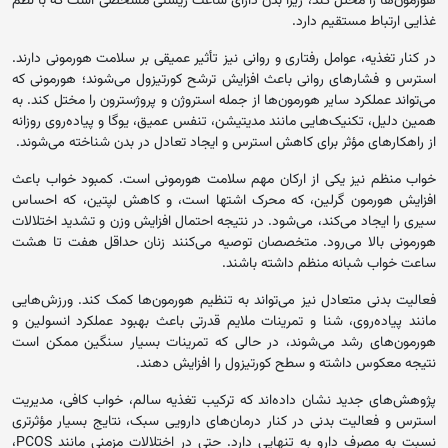
هورمون‌ها را مختل کند، زیرا بدن دارای ساعت زیستی مشخصی است که با نظم
غذایی ارتباط مستقیم دارد.
در کنار تغذیه، عوامل رفتاری و روانی نیز تأثیر عمیقی بر سلامت هورمونی دارند.
استرس و فشارهای روانی باعث افزایش ترشح کورتیزول می‌شوند؛ هورمونی که
می‌تواند عملکرد سایر هورمون‌ها از جمله استروژن و پروژسترون را مختل کند. به
همین دلیل، تکنیک‌هایی مانند مدیتیشن، تنفس عمیق، یوگا و پیاده‌روی روزانه
از راهکارهای مؤثر برای کاهش استرس و ایجاد تعادل در بدن شناخته می‌شوند.
خواب منظم نیز یکی از ارکان مهم سلامت هورمونی است. کمبود خواب باعث
افزایش هورمون گرلین، که محرک اشتها است، و کاهش لپتین، که احساس
سیری را ایجاد می‌کند، می‌شود. در نتیجه احتمال افزایش وزن و تشدید اختلالات
هورمونی بالا می‌رود. متخصصان توصیه می‌کنند زنان حداقل هفت تا هشت
ساعت خواب شبانه منظم داشته باشند.
فعالیت بدنی متعادل نیز می‌تواند به تنظیم هورمون‌ها کمک کند. ورزش‌هایی
مانند پیاده‌روی، شنا و تمرینات ملایم قدرتی باعث بهبود عملکرد انسولین و
هورمون‌های رشد می‌شوند، در حالی که تمرینات بسیار سنگین ممکن است
نتیجه معکوس داشته و سطح کورتیزول را افزایش دهند.
پژوهش‌های جدید نشان داده‌اند که ترکیب تغذیه سالم، خواب کافی، مدیریت
استرس و فعالیت بدنی در کنار درمان‌های دارویی سبک، نتایج بسیار مؤثرتری
نسبت به مصرف دارو به تنهایی دارد. حتی در اختلالات مزمنی مانند PCOS،