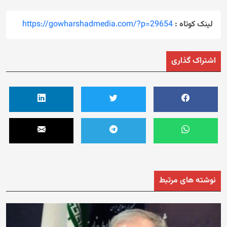
لینک کوتاه :
https://gowharshadmedia.com/?p=29654
اشتراک گذاری
نوشته های مرتبط