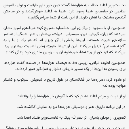
نخست‌وزیر فنلند خطاب به هزاره‌ها گفت: «من باور دارم ظرفیت و توان بالقوه‌ی
عظیمی در جامعه‌ی شما وجود دارد. شما به فنلند خوش‌آمدید و در ساختن
آینده‌ی مشترک ما نقش دارید. از این بابت از شما سپاس‌گزارم.»
همچنین او با تمجید از برگزاری این جشنواره تصریح کرد: «برنامه‌ی امروز نشان
می‌دهد که زبان، گویش، دین، موسیقی، ادبیات، پوشش و هنر، همگی از عناصر
سازنده‌ی هویت هستند. این‌ها بخشی از آن چیزی‌ اند که هر یک از ما را به
“آنچه هستیم” تبدیل می‌کنند. این ارزش‌ها به‌ویژه زمانی اهمیت بیشتری پیدا
می‌کنند که فرد دور از ریشه‌ها، خویشاوندان و سرزمین مادری خود زندگی کند.»
همچنین لطیف فیاض، رییس «خانه فرهنگ هزاره‌ها در فنلند» گفت هزاره‌ها
برای رسیدن به این‌جا از یک مسیر تاریخی دشوار و غم‌انگیز عبور کرده‌اند.
او علاوه کرد: «هزاره‌ها در افغانستان در طول تاریخ با تبعیض، سرکوب و کشتار
مواجه بوده‌اند».
او از دولت و مردم فنلند تشکر کرد که با آغوش باز هزاره‌ها را پذیرفته‌اند.
در این برنامه تاریخ، هنر و موسیقی هزاره‌ها نیز به نمایش گذاشته شد.
تصویری از بودای بامیان، اثر نصرالله پیک به نخست‌وزیر فنلند اهدا شد.
همچنین در بخشی از برنامه، دختران و پسران جوان با لباس‌های سنتی هزارگی