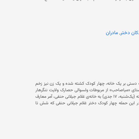
خش زنان سازمان ملل متحد تاکید کرد که حکومت فعلی از زمان تسلط دوباره بر افغانستان،
بیش از ۵۰ فرمان علیه زنان صادر کرده که تا اکنون هیچ کدام آن‌ها لغو نشده است. در ادامه آمده است که محدودیت‌ها و ممنوعیت‌ها بر
حقوق زنان، تأثیرات گسترده بر زندگی آنان داشته است و ۸۲ درصد از زنان وضعیت سلامت روان خود را «بد» توصیف کردند. در گزارش آمده
 تمرکز کنند و حقوق زنان، از جمله حق آموزش، کار و مشارکت
آمده است که زنان افغانستان از جامعه‌ی جهانی می‌خواهند که بدون لغو تمام محدودیت‌ها
کان دختر
,
مادران
 نشناسند. این در حالی است که حکومت سرپرست از زمان تسلط دوباره بر افغانستان آموزش و کار
 با واکنش‌های جهانی مواجه است و کارشناسان سازمان ملل متحد آن را
بمب دستی بر یک خانه، چهار کودک کشته شده و یک زن نیز زخم
 در روستای «میاصاحب» از مربوطات ولسوالی حصارک ولایت ننگرهار
رخ داده است. منبع تاکید کرد که افراد ناشناس حوالی ساعت ۱۰:۰۰ شب گذشته (یک‌شنبه، ۱۷ جدی) به خانه‌ی غلام جیلانی حنفی، آمر معارف
مب دستی پرتاب کرده‌اند. به گفته‌ی منبع، در این حمله چهار کودک دختر غلام جیلانی حنفی که شش تا
ل سن داشتند، کشته شده و همسر وی نیز زخم برداشته است. منبع تاکید کرد که به خود آقای حنفی در این رویداد آسیب نرسیده
در مورد دلیل و انگیزه‌ی این رویداد جزییات ارائه نکرده است. قابل ذکر است که مسوولان امنیتی در ولایت ننگرهار نیز تا اکنون در
مورد این رویداد چیزی نگفته‌اند و همچنان هیچ گروهی نیز مسوولیت حمله را برعهده نگرفته است. این در حالی است که در پی انفجار یک
بمب دستی نوع نارنجک در ولایت فاریاب، یک کودک پسر جان باخته و یک کودک دیگر زخمی شده است. این رویداد روز گذشته (یک‌شنبه، ۱۷