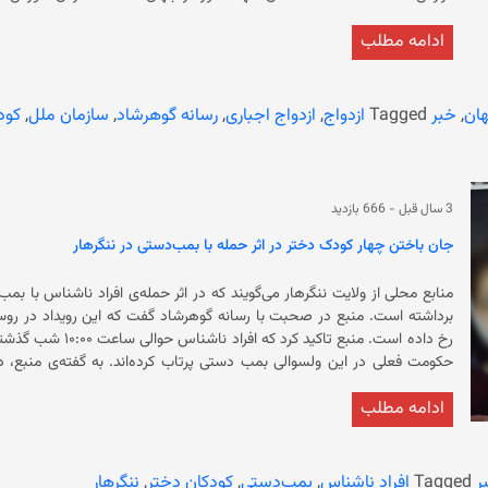
است و دختران نمی‌توانند به دانشگاه بروند. ب
ادامه مطلب
است که زنان افغانستان از جامعه‌ی جهانی می‌خواهند که بر وضعیت افغانستان
در تصمیم‌گیری‌های عمومی را بازگردانند. در ادامه 
ان
,
خبر
Tagged
ازدواج
,
ازدواج اجباری
,
رسانه گوهرشاد
,
سازمان ملل
,
کود
علیه زنان، حکومت سرپرست را به رسمیت
زنان را منع کرده است. محدودیت‌های حکومت سرپرست علیه زنان
«جنایت علیه بشریت» خوانده‌اند.
3 سال قبل
-
666 بازدید
جان باختن چهار کودک دختر در اثر حمله با بمب‌دستی در ننگرهار
منابع محلی از ولایت ننگرهار می‌گویند که در اثر حمله‌ی افراد ناشناس با 
برداشته است. منبع در صحبت با رسانه گوهرشاد گفت که این رویداد
حکومت فعلی در این ولسوالی ب
هشت سا
ادامه مطلب
است. منبع 
جدی) در ولسوالی قیصار این ولایت رخ داده است.
ر
Tagged
افراد ناشناس
,
بمب‌دستی
,
کودکان دختر
,
ننگرهار