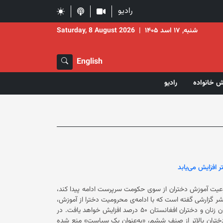
رادیو
شنبه, ۱۷ اسد ۱۴۰۵
|
Saturday, 8 August 2026
English
ش خانواده
رادیو
 افزایش می‌یابد
وعیت‌ آموزش دختران از سوی حکومت سرپرست ادامه پیدا کند،
 این کشور ۲۵ درصد افزایش خواهد یافت. این نهاد با نشر گزارشی گفته است که با ادامه‌ی محرومیت دخترا از آموزش،
فرزند‌آوری زودهنگام در میان دختران نوجوان، ۴۵ درصد و مرگ‌و‌میر مادران میان زنان و دختران افغانستان ۵۰ درصد افزایش خواهد یافت. در
ختران بالاتر از صنف ششم، «به‌عنوان یک سیاست» منع شده