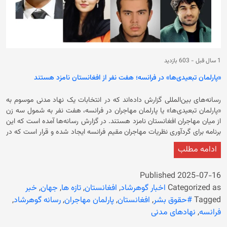
1 سال قبل
-
603 بازدید
«پارلمان تبعیدی‌ها» در فرانسه؛ هفت نفر از افغانستان نامزد هستند
رسانه‌های بین‌المللی گزارش داده‌اند که در انتخابات یک نهاد مدنی موسوم به
«پارلمان تبعیدی‌ها» یا پارلمان مهاجران در فرانسه، هفت نفر به شمول سه زن
از میان ‏مهاجران افغانستان نامزد هستند. در گزارش رسانه‌ها آمده‌ است که این
برنامه برای گردآوری نظریات ‏مهاجران مقیم فرانسه ایجاد شده و قرار است که در
این نهاد ۱۵ نماینده، شامل هشت مرد و هفت زن ‏از میان تمام مهاجران مقیم
ادامه مطلب
فرانسه از طریق رأی‌دهی انتخاب شوند.‏ در گزارش آمده است که بیش از ۴۰۰ نفر
از میان مهاجران از تمام فرانسه نامزد شده بودند ‏که تنها ۲۹ نفر شامل مرحله‌ی
رأی‌دهی شده‌اند. در ادامه آمده، قرار است که در این نهاد ۱۵ نماینده، شامل
Published
2025-07-16
هشت مرد و هفت زن ‏از میان تمام مهاجران مقیم فرانسه از طریق رأی‌دهی
Categorized as
اخبار گوهرشاد
,
افغانستان
,
تازه ها
,
جهان
,
خبر
انتخاب شوند.‏ نامزدانی از ایران، سوریه، روسیه، فلسطین، ترکیه، تونس، الجزایر،
Tagged
#حقوق بشر
,
افغانستان
,
پارلمان مهاجران
,
رسانه گوهرشاد
,
جمهوری دموکراتیک کنگو و چند کشور دیگر در این انتخابات شرکت کرده‌اند. تنها
فرانسه
,
نهادهای مدنی
افرادی که دارای وضعیت پناهنده در فرانسه هستند، می‌توانند با مراجعه به