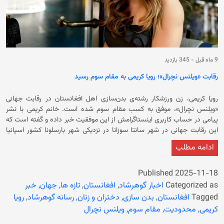
9 ماه قبل
-
345 بازدید
رقابت «ویلنس نچرال»؛ رویا کریمی به مقام سوم رسید
رویا کریمی، زن ورزشکار رشته‌ی بدن‌سازی اهل افغانستان در رقابت جهانی
«ویلنس نچرال»، موفق به کسب مقام سوم شده است. خانم کریمی با نشر
پیامی در حساب کاربری اینستاگرامش از این موفقیت خبر داده و گفته است که
اين رقابت جهانی در شهر سانتا سوزانا در نزدیکی شهر بارسلونا کشور اسپانیا
برگزار شده بود و آن را به زنانی در افغانستان تقدیم کرده که از آزادی‌های ابتدایی
ادامه مطلب
محروم شدند. وی تاکید کرده است که این رقابت‌ها شامل IFBB Pro World
Championships در شاخه‌هایی از جمله Body Fitness و Wellness Fitness
بود و رویا کریمی در این رقابت جهانی در بخش حرفه‌ایِ زیبایی‌اندام (Pro)
Published
2025-11-18
شرکت کرده بود و از میان حدود ۴۵ شرکت‌کننده به این مقام رسیده است. او در
Categorized as
اخبار گوهرشاد
,
افغانستان
,
تازه ها
,
جهان
,
خبر
بخشی از این پیامش تاکید کرده است: «در صحنه‌ی جهانی من آزاد ایستاده‌ام؛
Tagged
افغانستان
,
بدن سازی
,
دختران و زنان
,
رسانه گوهرشاد
,
رویا
اما این پیروزی برتر سه را تقدیم می‌کنم به زنان افغانستانی که از آزادی محروم
کریمی
,
محدودیت
,
مقام سوم
,
ویلنس نچرال
شده‌اند. تو قدرت من هستی و روح من در کنار هر زنی که در افغانستان