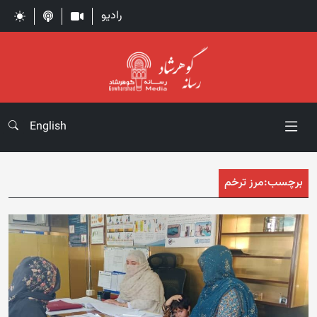
رادیو
English
برچسب:
مرز ترخم