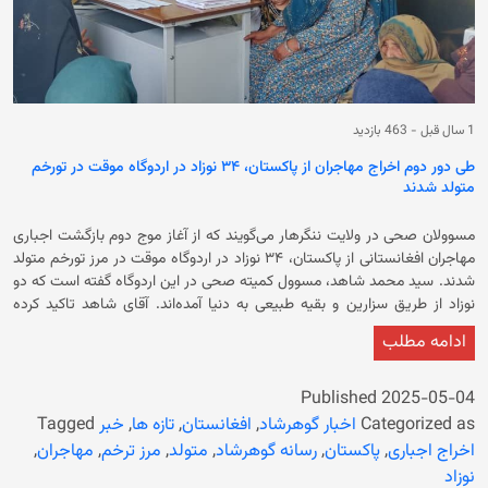
1 سال قبل
-
463 بازدید
طی دور دوم اخراج مهاجران از پاکستان، ۳۴ نوزاد در اردوگاه موقت در تورخم
متولد شدند
مسوولان صحی در ولایت ننگرهار می‌گویند که از آغاز موج دوم بازگشت اجباری
مهاجران افغانستانی از پاکستان، ۳۴ نوزاد در اردوگاه موقت در مرز تورخم متولد
شدند. سید محمد شاهد، مسوول کمیته صحی در این اردوگاه گفته است که دو
نوزاد از طریق سزارین و بقیه طبیعی به دنیا آمده‌اند. آقای شاهد تاکید کرده
است که کودکان و مادران‌شان تمام خدمات صحی لازم را دریافت می‌کنند. وی
ادامه مطلب
در ادامه گفت که تعدادی از موسسات بین‌المللی و خیریه صحی نیز در اردوگاه
فعالیت دارند و خدمات صحی را به مهاجران بازگشت‌کننده ارائه می‌کنند.
همچنین نظر افغان، نماینده یک بنیاد خیریه گفت: «در این سه روز، پزشکان
Published
2025-05-04
متخصص به درمان بیماران خواهند پرداخت و برای آن‌ها داروهایی به ارزش
Categorized as
اخبار گوهرشاد
,
افغانستان
,
تازه ها
,
خبر
Tagged
صدها هزار افغانی به‌صورت رایگان توزیع خواهد شد.» در همین حال،
اخراج اجباری
,
پاکستان
,
رسانه گوهرشاد
,
متولد
,
مرز ترخم
,
مهاجران
,
پناهندگانی که به اجبار از پاکستان اخراج شده‌اند، می‌گویند که به‌دلیل دسترسی
نوزاد