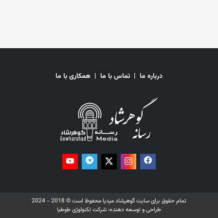
نداشتن به آب آشامیدنی و سرپناه، به بیماری‌های مختلفی مبتلا شده‌اند. این در
حالی است که سازمان جهانی صحت پیش از این نسبت به شیوع بیماری‌های
عفونی در میان مهاجران بازگشته از پاکستان هشدار داده بود. موج تازه‌ای
بازگشت مهاجران از اوایل اپریل ۲۰۲۵ از پاکستان آغاز شد. بر اساس آمار، حدود
۱۵۰ هزار مهاجر در این ماه از پاکستان وارد افغانستان شده‌اند. پاکستان از اول
اپریل اخراج اجباری مهاجران افغانستانی که دارای کارت شهروندی افغانستان
(پی‌اوآر) و (آی‌سی‌سی) استند را آغاز کرد. با آغاز این روند نگرانی‌ها از
افغانستانی‌ها در معرض خطر نیز افزایش یافته است. به ویژه زنان و دختران که
درباره ما
|
تماس با ما
|
همکاری با ما
در افغانستان از حقوق ابتدایی خود محروم اند و شماری از آنان پس از حاکمیت
حکومت فعلی به دلیل محدودیت‌های موجود بر زنان و دختران به این کشور
پناهنده‌ شده‌ بودند. پیش این نیز، شماری از نهادهای حقوق بشری از اخراج
اجباری مهاجران افغانستانی از پاکستان و سرنوشت نامعلوم آنان در حاکمیت
حکومت سرپرست ابراز نگرانی کرده و از دولت پاکستان خواسته بودند که این
روند را متوقف کنند.
تمام حقوق برای سایت گوهرشاد میدیا محفوظ است © 2018 - 2024
طراحی و توسعه دهنده:
شرکت تکنولوژی طوطیا