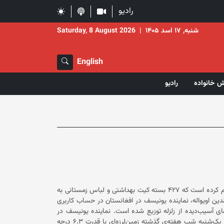
رادیو
شنبه, ۱۷ اسد ۱۴۰۵
|
Saturday, 8 August 2026
English
ش خانواده
رادیو
یونیسف یا صندوق حمایت از کودکان سازمان ملل متحد درتازه‌ترین مورد اعلام کرده است که ۴۲۷ بسته کیت‌ بهداشتی و لباس زمستانی به
ای آسیب‌دیده از زمین‌لرزه در ولایت سمنگان کمک کرده است. تاج‌الدین اویواله، نماینده یونیسف در افغانستان در حساب کاربری
ایکس خود نوشته است که این کمک‌ها روز (جمعه، ۱۶ عقرب) به خانواده‌های آسیب‌دیده از زلزله توزیع شده است. نماینده یونیسف در
افغانستان در ادامه تاکید کرده است که کمک‌های بشری بیشتر در راه است. یک‌شنبه شب هفته‌ی گذشته زمین‌لرزه‌ای با قدرت ۶.۳ درجه