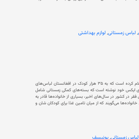
‌لرزه ولسوالی خلم ولایت سمنگان بود و بیشترین تلفات و خسارات را نیز در این ولایت و
بلخ برجای گذاشت. بر اساس آمار ابتدایی حکومت سرپرست، در پی وقوع زمین‌لرزه‌ی ۶.۳ ریشتری در پنج ولایت در شمال کشور، ۲۷ تن جان
باخته و ۷۳۰ تن دیگر زخمی‌ شده‌اند. این رویداد طبیعی علاوه بر تلفات انسانی، خسارات مالی نیز در پی داشته است. شماری از کشورهای
طبیعی ابراز همدردی کرده و آمادگی شان را برای کمک‌رسانی به
,
لباس زمستانی
,
لوازم بهداشتی
یونیسف یا صندوق حمایت از کودکان سازمان ملل متحد درتازه‌ترین مورد اعلام کرده است که به ۳۵ هزار کودک در افغانستان لباس‌های
امروز (پنج‌شنبه، ۱۸ دلو) در حساب کاربری ایکس خود نوشته است که بسته‌های کمکی زمستانی شامل
وراب بوده است. باید گفت که با گسترش فقر در کشور در سال‌های اخیر، بسیاری از خانواده‌ها قادر به
 کودکان خود در فصل زمستان نیستند. شماری از این خانواده‌ها می‌گویند که از میان تامین غذا برای کودکان شان و
گرم ساختن فرزندان و خانه‌های، یک گزینه دارند و این وضعیت آنان را بیچاره ساخته است. آنان می‌گویند که با برشت حاکمیت دوباره حکومت
د شده و پیش‌برد امور زندگی را برای آنان دشوار ساخته است.
همچنین پیش از این اوچا یا دفتر هماهنگ‌کننده کمک‌های بشردوستانه سازمان ملل متحد اعلام کرده بود که در سال ۲۰۲۵ میلادی، حدود
۲۲.۹ میلیون تن در افغانستان به کمک‌های بشردوستانه نیاز دارند و برای رسیدگی به آن‌ها به ۲.۲۴ میلیارد دالر بودجه نیاز است. به گفته این
فزایش خواهد یافت.
لباس زمستانی
,
یونیسف