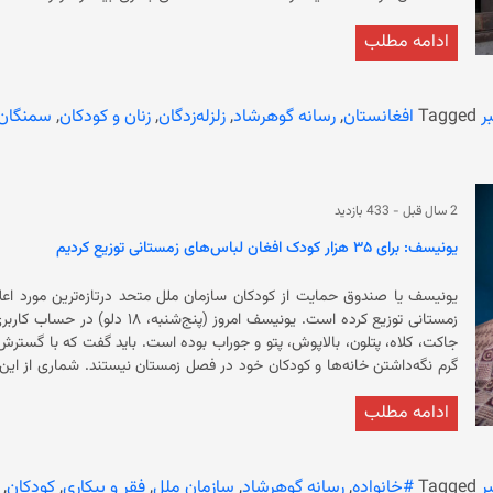
ریشتر ولایت‌های شمال کشور را لرزاند. مرکز این زمین
ادامه مطلب
همسایه به شمول سازمان‌های بین‌المللی با خانواده‌های قربانیان این رویداد 
زخمی‌ها اعلام کرده‌اند.
ر
Tagged
افغانستان
,
رسانه گوهرشاد
,
زلزله‌زدگان
,
زنان و کودکان
,
سمنگان
2 سال قبل
-
433 بازدید
یونیسف: برای ۳۵ هزار کودک افغان لباس‌های زمستانی توزیع کردیم
زمستانی توزیع کرده است. یونیسف 
جاکت، کلاه، پتلون، بالاپوش، پتو و ج
گرم نگه‌داشتن خانه‌ها و
ادامه مطلب
سرپرست بر کشور، زمینه اشتغال‌ و درآمدزایی برای آنان بیش‌تر از پیش محدو
سازمان، شمار کودکان زیر پنج سال مبتلا به سوءتغذیه در افغانستان در سال پیش‌رو نیز به ۳.۵ میلیون کودک ا
ر
Tagged
#خانواده
,
رسانه گوهرشاد
,
سازمان ملل
,
فقر و بیکاری
,
کودکان
,