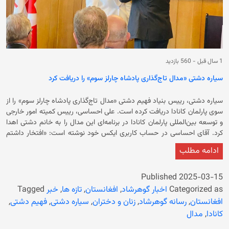
1 سال قبل
-
560 بازدید
سیاره دشتی «مدال تاج‌گذاری پادشاه چارلز سوم» را دریافت کرد
سیاره دشتی، ریيس بنیاد فهیم دشتی «مدال تاج‌گذاری پادشاه چارلز سوم» را از
سوی پارلمان کانادا دریافت کرده است. علی احساسی، ریيس کمیته امور خارجی
و توسعه بین‌المللی پارلمان کانادا در برنامه‌ای این مدال را به خانم دشتی اهدا
کرد. آقای احساسی در حساب کاربری ایکس خود نوشته است: «افتخار داشتم
که مدال تاج‌گذاری پادشاه چارلز سوم را به افراد برجسته‌ای که بر جامعه، کشور
ادامه مطلب
ما و فراتر از آن تأثیر گذاشته‌اند، اهدا کنم.» سیاره دشتی، ریيس بنیاد فهیم
دشتی گفته است که این مدال از سوی پارلمان کانادا به ۲۵ تن اهدا شده است.
حکومت کانادا اعلام کرده است که این مدال را به مناسبت تاج‌گذاری چارلز سوم،
Published
2025-03-15
پادشاه بریتانیا برای ۳۰ هزار تن اهدا می‌کند. مدال تاج‌گذاری چارلز سوم، پادشاه
Categorized as
اخبار گوهرشاد
,
افغانستان
,
تازه ها
,
خبر
Tagged
بریتانیا که همزمان پادشاه کشورهای مشترک‌المنافع از جمله کانادا هم است،
افغانستان
,
رسانه گوهرشاد
,
زنان و دختران
,
سیاره دشتی
,
فهیم دشتی
,
سه روز پیش از مراسم تاج‌گذاری چارلز سوم که در ۱۶ ثور ۱۴۰۲ برگزار شد، توسط
کانادا
,
مدال
حکومت کانادا طراحی شد. در وبسایت فرماندار کل کانادا آمده است که این مدال