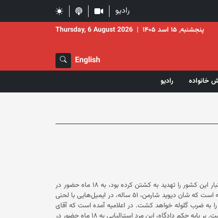
رادیو
پنجشنبه, ۱۵ اسد ۱۴۰۵
|
Thursday, 6 August 2026
English
ش خانواده
رادیو
یک دادگاه در ایالت ویکتوریای استرالیا، مردی که فاطمه پیمان، سناتور افغان‌تبار این کشور را تهدید به کشتن کرده بود، به ۱۸ ماه حضور در
برنامه اصلاحات اجتماعی محکوم کرده است. این دادگاه با نشر اعلامیه‌ای گفته است که شان دیوید شارمن، ۵۱ ساله، در ایمیل‌هایی با لحنی
«نژادپرستانه، توهین‌آمیز و جنسیت‌زده»، خانم پیمان را تهدید کرده بود که او را به ضرب گلوله خواهد کشت. در اعلامیه آمده است که آقای
شارمن در ماه جون اعتراف کرد که با ارسال ایمیل، خانم پیمان را تهدید کرده است. بر پایه حکم دادگاه، این مرد استرالیایی به ۱۸ ماه حضور در