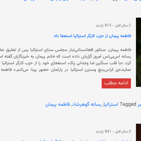
احزاب سیاسی در افغانستان اجازه فعالیت ندارد. همچنان حکومت سرپرست پس
گفت که محدودیت‌‌های حکومت فعلی، باعث شده است که میلیون‌ها دانش‌آموز 
2 سال قبل
-
812 بازدید
بارها خواستار لغو ممنوعیت حق آموزش و کار زنان در افغانستان شده‌اند، ام
فاطمه پیمان از حزب کارگر استرالیا استعفا داد
در کنار آن زنان از رفتن به‌ باشگاه‌های ورزشی، رستورانت‌ها، حمام‌های 
نهی از منکر حکومت فعلی حتا صدای زنان را «عورت» عنوان کرده است.
فاطمه پیمان، سناتور افغانستانی‌تبار مجلس سنای استرالیا پس از تعلیق عض
کرد: «با قلب سنگین اما وجدانی پاک، استعفای خود را از حزب کارگر استرالیا اع
نماینده‌ی کرا
ادامه مطلب
آلبانیز، نخست‌
از تشکیلات حزبی، او را «تبعید» کرده است.
ر
Tagged
استرالیا
,
رسانه گوهرشاد
,
فاطمه پیمان
2 سال قبل
-
841 بازدید