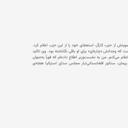
 از بازگشت به قدرت در افغانستان، دختران بالاتر از صنف
ششم را از تحصیل محروم و سپس دانش‌جویان دختر را از رفتن به دانشگاه‌ها دولتی و خصوصی و آموزشگاه‌های خصوصی منع کردند. باید
دختر از آموزش باز بماند. در کنار این، طی سه سال گذشته
شمار زیادی از پسران به دلیل چالش‌های اقتصادی مجبور به ترک آموزش شده‌اند. سازمان ملل متحد و جامعه‌ی جهانی در سه سال اخیر
ا حکومت سرپرست تا اکنون به این خواست‌ها اعتنا نکرده است.
عمومی، معاینه توسط پزشکان مرد، سفر بدون محرم و کار در
موسسات غیردولتی داخلی و بین‌المللی و حتی دفاتر سازمان ملل در افغانستان منع شده‌اند. همچنین به تازگی، قانون جدید امر به معروف و
ویتش از حزب کارگر، استعفای خود را از این حزب اعلام کرد.
رسانه اس‌بی‌اس امروز گزارش داده است که خانم پیمان به خبرنگاران گفته است که وجدانش «چاره‌ای» برای او باقی نگذاشته بود. وی تاکید
لام می‌کنم. من به نخست‌وزیر اطلاع داده‌ام که فوراً به‌عنوان
س‌بنچ وسترن استرالیا در پارلمان حضور پیدا می‌کنم.» فاطمه پیمان، سناتور افغانستانی‌تبار مجلس سنای استرالیا هفته‌ی
گذشته با رأی مثبت به طرح حزب سبزها برای به‌رسمیت‌شناختن کشور فلسطین، خلاف تصمیم حزب خود اقدام کرد. در پی این تصمیم، آنتونی
وزیر استرالیا عضویت پیمان در حزب کارگر را تعلیق کرد. فاطمه پیمان گفته است که تصمیم نخست‌وزیر برای تعلیق نامحدود او