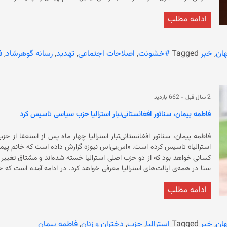
برنامه اصلاحات اجتماعی محکوم شده است. قاضی
ادامه مطلب
«بسیار توهین‌آمیز» و «مشمئزکننده» است. ط
نفرت‌انگیز» خطاب کرده است. قاضی در ادامه بارلینگ اشاره
چیزی به یاد نمی‌آورد، متن ایمیل کاملا دقیق و حساب‌شده است. او هنگام 
ان
,
خبر
Tagged
#خشونت
,
اصلاحات اجتماعی
,
تهدید
,
رسانه گوهرشاد
,
ف
می‌رسد با دقت نوشت
در سال ۲۰۲۲ میلادی از حزب کارگر استرالیا وارد سنای استرالیا شد. خ
فلسطینی‌ها است؛ آنچه او را اخیرا به یک سناتور جنجالی در استرالیا بدل کرده
2 سال قبل
-
662 بازدید
فاطمه پیمان، سناتور افغانستانی‌تبار استرالیا حزب سیاسی تاسیس کرد
فاطمه پیمان، سناتور افغانستانی‌تبار استرالیا چهار ماه پس از استعفا از 
سنا در همه‌ی ایالت‌های استرالیا معرف
نامزدان خود را معرفی خواهد کرد. فاطمه پیمان تاکید کر
ادامه مطلب
متمرکز است و «استرال
در اعتراض به ای
ان
,
خبر
Tagged
استرالیا
,
حزب
,
دختران و زنان
,
فاطمه پیمان