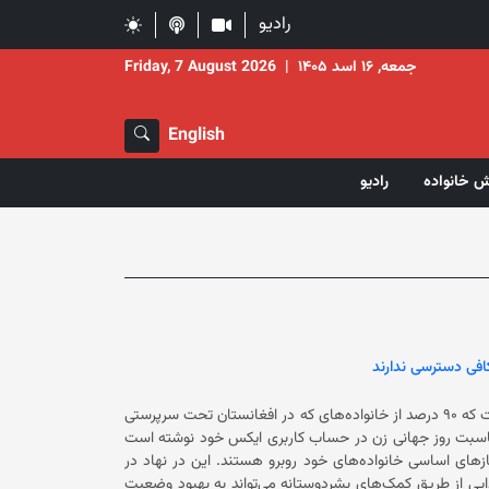
رادیو
جمعه, ۱۶ اسد ۱۴۰۵
|
Friday, 7 August 2026
English
ش خانواده
رادیو
بخش زنان سازمان ملل متحد (UN Women) در تازه‌ترین مورد اعلام کرده است که ۹۰ درصد از خانواده‌های که در افغانستان تحت سرپرستی
د. این سازمان با نشر پیامی به مناسبت روز جهانی زن در حساب کاربری ایکس خود نوشته است
که زنان خودسرپرست در افغانستان با برخی از بزرگ‌ترین موانع برای تأمین نیازهای اساسی خانواده‌های خود روبرو هستند. این در نهاد در
ایی از طریق کمک‌های بشردوستانه می‌تواند به بهبود وضعیت