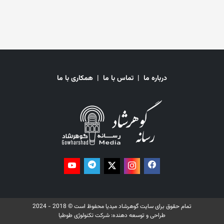
باعث شده است که میلیون‌ها دانش‌آموز دختر از آموزش باز بماند. در کنار آن
زنان از رفتن به‌ باشگاه‌های ورزشی، رستورانت‌ها، حمام‌های عمومی، معاینه
توسط پزشکان مرد، سفر بدون محرم و کار در موسسات غیردولتی داخلی و
بین‌المللی و حتی دفاتر سازمان ملل در افغانستان منع شده‌اند.
درباره ما
|
تماس با ما
|
همکاری با ما
تمام حقوق برای سایت گوهرشاد میدیا محفوظ است © 2018 - 2024
طراحی و توسعه دهنده:
شرکت تکنولوژی طوطیا