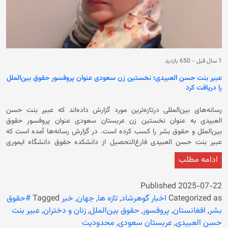
1 سال قبل
-
650 بازدید
عبیر بنت حسن العبیدی؛ نخستین زن سعودی عنوان پروفسور حقوق بین‌الملل
را دریافت کرد
رسانه‌های بین‌المللی درتازه‌ترین مورد گزارش داده‌اند که عبیر بنت حسن
العبیدی به عنوان نخستین زن عربستان سعودی عنوان پروفسور حقوق
بین‌الملل و حقوق بشر را کسب کرده است. در گزارش رسانه‌ها آمده است که
عبیر بنت حسن العبیدی فارغ‌التحصیل از دانشکده حقوق دانشگاه ایموری
آمریکا است. قابل ذکر است که خانم العبیدی پیش از این در سال ۲۰۱۷ میلادی
ادامه مطلب
به خاطر نقش برجسته‌اش در توانمندی زنان، جایزه «زن برتر سعودی» را به
دست آورد. همچنین رسانه‌های عربستان سعودی گزارش داده‌اند که این
دست‌آورد خانم العبیدی به عنوان «افتخار ملی» در این کشور شناخته می‌شود.
Published
2025-07-22
در حالی، خانم العبیدی این عنوان را کسب می‌کند که حکومت سرپرست از زمان
Categorized as
اخبار گوهرشاد
,
تازه ها
,
جهان
,
خبر
Tagged
#حقوق
تسلط دوباره بر افغانستان محدودیت‌های گسترده بر حقوق و آزادی‌های اساسی
بشر
,
افغانستان
,
پروفسور
,
حقوق بین‌الملل
,
زنان و دختران
,
عبیر بنت
زنان وضع و آنان را از آموزش و کار محروم کرده‌اند. این اقدام حکومت فعلی
حسن العبیدی
,
عربستان سعودی
,
محدودیت