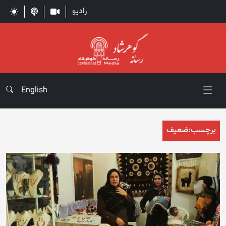
رادیو
English
برچسب:
ضعیف