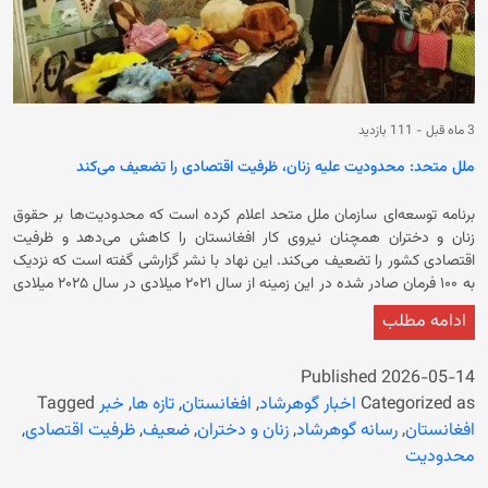
3 ماه قبل
-
111 بازدید
ملل متحد: محدودیت علیه زنان، ظرفیت اقتصادی را تضعیف می‌کند
برنامه توسعه‌ای سازمان ملل متحد اعلام کرده است که محدودیت‌ها بر حقوق
زنان و دختران همچنان نیروی کار افغانستان را کاهش می‌دهد و ظرفیت
اقتصادی کشور را تضعیف می‌کند. این نهاد با نشر گزارشی گفته است که نزدیک
به ۱۰۰ فرمان صادر شده در این زمینه از سال ۲۰۲۱ میلادی در سال ۲۰۲۵ میلادی
همچنان پابرجاست و اشتغال، آموزش و آزادی حرکت زنان را محدود می‌کند. در
ادامه مطلب
ادامه آمده است که حضور دختران در مکتب‌ها ۴۲ درصد باقی مانده است، در
حالی که این رقم برای پسران ۷۳ درصد است. به گفته‌ی برنامه توسعه‌ای ملل
متحد، کل کمک‌های بین‌المللی به افغانستان در سال ۲۰۲۵ میلادی، با وجود
Published
2026-05-14
افزایش نیازها، ۱۶.۵ درصد کاهش یافت. در گزارش آمده است که بیش از ۴۴۰
Categorized as
اخبار گوهرشاد
,
افغانستان
,
تازه ها
,
خبر
Tagged
کلینیک به دلیل کاهش بودجه مجبور به تعطیلی یا کاهش خدمات شدند و
افغانستان
,
رسانه گوهرشاد
,
زنان و دختران
,
ضعیف
,
ظرفیت اقتصادی
,
سهم افرادی که قادر به دسترسی به مراقبت‌های بهداشتی نیستند را از ۱۶ درصد
محدودیت
در سال ۲۰۲۴ به ۲۳ درصد در سال ۲۰۲۵ میلادی افزایش دادند. با این حال